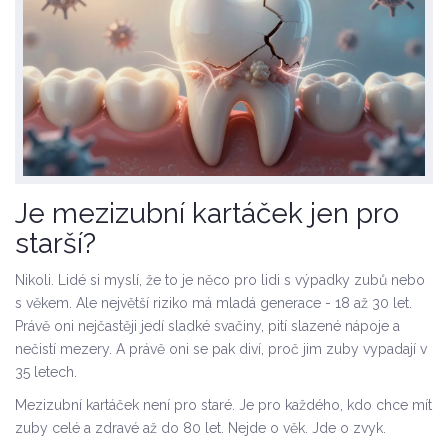
Je mezizubní kartáček jen pro
starší?
Nikoli. Lidé si myslí, že to je něco pro lidi s výpadky zubů nebo
s věkem. Ale největší riziko má mladá generace - 18 až 30 let.
Právě oni nejčastěji jedí sladké svačiny, pití slazené nápoje a
nečistí mezery. A právě oni se pak diví, proč jim zuby vypadají v
35 letech.
Mezizubní kartáček není pro staré. Je pro každého, kdo chce mít
zuby celé a zdravé až do 80 let. Nejde o věk. Jde o zvyk.