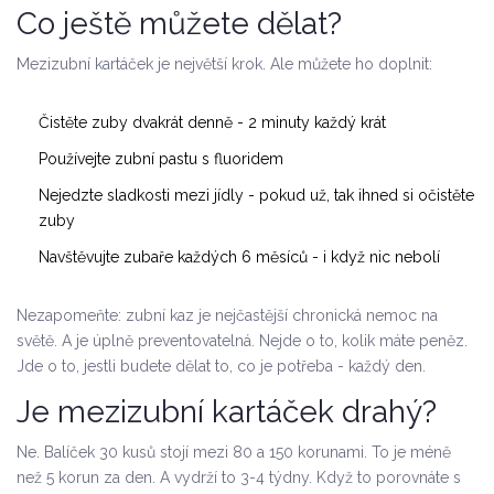
Co ještě můžete dělat?
Mezizubní kartáček je největší krok. Ale můžete ho doplnit:
Čistěte zuby dvakrát denně - 2 minuty každý krát
Používejte zubní pastu s fluoridem
Nejedzte sladkosti mezi jídly - pokud už, tak ihned si očistěte
zuby
Navštěvujte zubaře každých 6 měsíců - i když nic nebolí
Nezapomeňte: zubní kaz je nejčastější chronická nemoc na
světě. A je úplně preventovatelná. Nejde o to, kolik máte peněz.
Jde o to, jestli budete dělat to, co je potřeba - každý den.
Je mezizubní kartáček drahý?
Ne. Balíček 30 kusů stojí mezi 80 a 150 korunami. To je méně
než 5 korun za den. A vydrží to 3-4 týdny. Když to porovnáte s