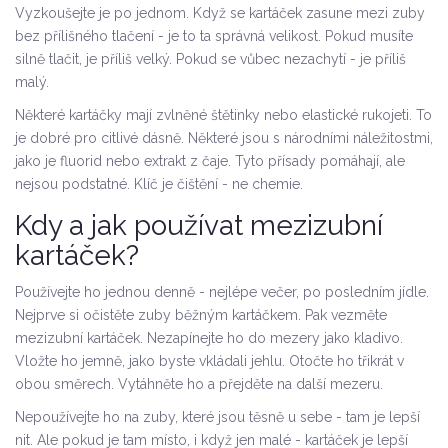
Vyzkoušejte je po jednom. Když se kartáček zasune mezi zuby
bez přílišného tlačení - je to ta správná velikost. Pokud musíte
silně tlačit, je příliš velký. Pokud se vůbec nezachytí - je příliš
malý.
Některé kartáčky mají zvlněné štětinky nebo elastické rukojeti. To
je dobré pro citlivé dásně. Některé jsou s národními náležitostmi,
jako je fluorid nebo extrakt z čaje. Tyto přísady pomáhají, ale
nejsou podstatné. Klíč je čištění - ne chemie.
Kdy a jak používat mezizubní
kartáček?
Používejte ho jednou denně - nejlépe večer, po posledním jídle.
Nejprve si očistěte zuby běžným kartáčkem. Pak vezměte
mezizubní kartáček. Nezapínejte ho do mezery jako kladivo.
Vložte ho jemně, jako byste vkládali jehlu. Otočte ho třikrát v
obou směrech. Vytáhněte ho a přejděte na další mezeru.
Nepoužívejte ho na zuby, které jsou těsně u sebe - tam je lepší
nit. Ale pokud je tam místo, i když jen malé - kartáček je lepší