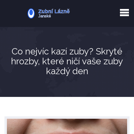
Kurkuma rizika
Zotavení po extrakci
Vyřazení z evidence
Zub 38 péče
Co nejvíc kazí zuby? Skryté
hrozby, které ničí vaše zuby
každý den