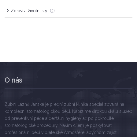
Zdraví a životní styl
(3)
O nás
Zubní Lázně Janské je přední zubní klinika specializovaná na
komplexní stomatologickou péči. Nabízíme širokou škálu služeb
od preventivní péče a dentální hygieny až po pokročilé
stomatologické procedury. Naším cílem je poskytovat
profesionální péči v přátelské Atmosféře, abychom zajistili