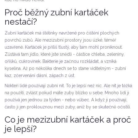
Proč běžný zubní kartáček
nestačí?
Zubní kartáček má štětinky navržené pro čištění plochých
povrchů zubů. Ale mezizubní prostory jsou úzké, téměř
uzavřené. Kartáček je příliš tlustý, aby tam mohl proniknout.
Zůstává tam jídlo, které jste snědli - částice chleba, zeleniny,
oříšků, cukrovinek. Bakterie je začnou rozkládat, a vzniká
kyselina. Až po několika dnech se to stane viditelným - zubní
kaz, zčervenání dásní, zápach z úst.
Někteří lidé používají zubní nit. To je lepší než nic. Ale nit je těžká
na použití, zvlášť pokud máte zuby blízko u sebe. Mnoho lidí ji
používá jen jednou za týden - nebo vůbec. A když ji používají,
často ji jen proklouznou mezi zuby, aniž by se skutečně očistili.
Co je mezizubní kartáček a proč
je lepší?