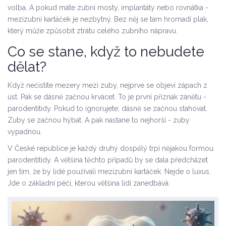
volba. A pokud máte zubní mosty, implantáty nebo rovnátka -
mezizubní kartáček je nezbytný. Bez něj se tam hromadí plak,
který může způsobit ztrátu celého zubního nápravu.
Co se stane, když to nebudete
dělat?
Když nečistíte mezery mezi zuby, nejprve se objeví zápach z
úst. Pak se dásně začnou krvácet. To je první příznak zánětu -
parodentitidy. Pokud to ignorujete, dásně se začnou stahovat.
Zuby se začnou hýbat. A pak nastane to nejhorší - zuby
vypadnou.
V České republice je každý druhý dospělý trpí nějakou formou
parodentitidy. A většina těchto případů by se dala předcházet
jen tím, že by lidé používali mezizubní kartáček. Nejde o luxus.
Jde o základní péči, kterou většina lidí zanedbává.