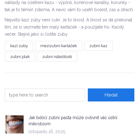
náklady na ošetření kazu - výplně, kořenové kanálky, korunky -
tak je to téměř zdarma. A navíc vám to ušetří bolest, čas a strach.
Největší kazí zuby není cukr. Je to línost. A línost se dá překonat
tím, že si vezmete ten malý kartáček - a použijete ho. Každý
večer. Stejně jako si čistíte zuby.
kazí zuby
mezizubní kartáček
zubní kaz
zubní plak
zubní náležitosti
Jak bělící zubní pasta může ovlivnit váš ústní
mikrobiom
listopadu 16, 2025