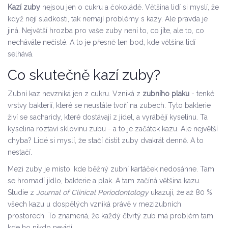
Kazí zuby
nejsou jen o cukru a čokoládě. Většina lidí si myslí, že
když nejí sladkosti, tak nemají problémy s kazy. Ale pravda je
jiná. Největší hrozba pro vaše zuby není to, co jíte, ale to, co
necháváte nečisté. A to je přesně ten bod, kde většina lidí
selhává.
Co skutečně kazí zuby?
Zubní kaz nevzniká jen z cukru. Vzniká z
zubního plaku
- tenké
vrstvy bakterií, které se neustále tvoří na zubech. Tyto bakterie
živí se sacharidy, které dostávají z jídel, a vyrábějí kyselinu. Ta
kyselina roztaví sklovinu zubu - a to je začátek kazu. Ale největší
chyba? Lidé si myslí, že stačí čistit zuby dvakrát denně. A to
nestačí.
Mezi zuby je místo, kde běžný zubní kartáček nedosáhne. Tam
se hromadí jídlo, bakterie a plak. A tam začíná většina kazu.
Studie z
Journal of Clinical Periodontology
ukazují, že až 80 %
všech kazu u dospělých vzniká právě v mezizubních
prostorech. To znamená, že každý čtvrtý zub má problém tam,
kde ho nikdo nevidí.