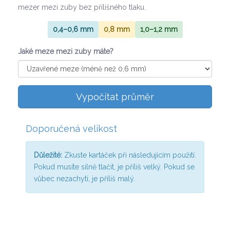
mezer mezi zuby bez přílišného tlaku.
0,4–0,6 mm
0,8 mm
1,0–1,2 mm
Jaké meze mezi zuby máte?
Vypočítat průměr
Doporučená velikost
Důležité:
Zkuste kartáček při následujícím použití.
Pokud musíte silně tlačit, je příliš velký. Pokud se
vůbec nezachytí, je příliš malý.