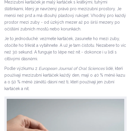
Mezizubní kartáček je malý kartáček s krátkými, tuhými
štětinkami, který je navržený právě pro mezizubní prostory. Je
menší než prst a má dlouhý plastový rukojeť. Vhodný pro každý
prostor mezi zuby - od úzkých mezer až po širší mezery po
očištění zubních mostů nebo korunkách.
Je to jednoduché: vezmete kartáček, zasunete ho mezi zuby,
otočíte ho třikrát a vytáhnete. A už je tam čistotu. Nezabere to víc
než 30 sekund. A funguje to lépe než nit - dokonce i u lidí s
citlivými dásněmi.
Podle výzkumu z
European Journal of Oral Sciences
lidé, kteří
používají mezizubní kartáček každý den, mají o 40 % méně kazu
a o 50 % méně zánětů dásní než ti, kteří používají jen zubní
kartáček a nit.