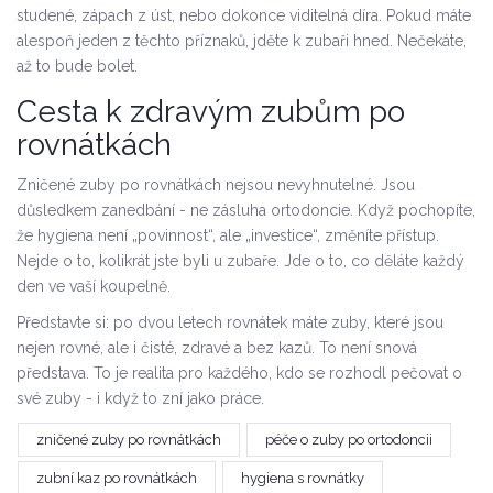
studené, zápach z úst, nebo dokonce viditelná díra. Pokud máte
alespoň jeden z těchto příznaků, jděte k zubaři hned. Nečekáte,
až to bude bolet.
Cesta k zdravým zubům po
rovnátkách
Zničené zuby po rovnátkách nejsou nevyhnutelné. Jsou
důsledkem zanedbání - ne zásluha ortodoncie. Když pochopíte,
že hygiena není „povinnost“, ale „investice“, změníte přístup.
Nejde o to, kolikrát jste byli u zubaře. Jde o to, co děláte každý
den ve vaší koupelně.
Představte si: po dvou letech rovnátek máte zuby, které jsou
nejen rovné, ale i čisté, zdravé a bez kazů. To není snová
představa. To je realita pro každého, kdo se rozhodl pečovat o
své zuby - i když to zní jako práce.
zničené zuby po rovnátkách
péče o zuby po ortodoncii
zubní kaz po rovnátkách
hygiena s rovnátky