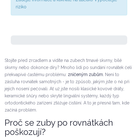
riziko
Stojíte před zrcadlem a vidíte na zubech tmavé skvrny, bílé
skvrny nebo dokonce díry? Mnoho lidí po sundání rovnátek čelí
překvapivě častému problému:
zničeným zubům
. Není to
zásluha rovnátek samotných - je to způsob, jakým jste o ně při
jejich nosení pečovali. Ať už jste nosili klasické kovové dráty,
keramické šňůry nebo skryté lingvální systémy, každý typ
ortodontického zařízení ztěžuje čistění. A to je přesně tam, kde
začíná problém.
Proč se zuby po rovnátkách
poškozují?