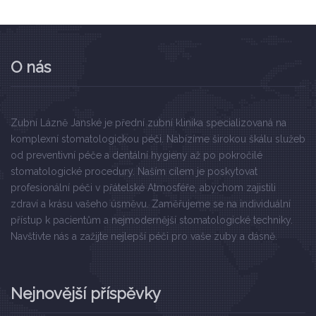
O nás
Zubní Lázně Janské je přední zubní klinika specializovaná na
komplexní stomatologickou péči. Nabízíme širokou škálu služeb
od preventivní péče a dentální hygieny až po pokročilé
stomatologické procedury. Naším cílem je poskytovat
profesionální péči v přátelské Atmosféře, abychom zajistili
zdraví a krásu vašeho úsměvu. Zaměřujeme se na individuální
přístup k pacientům a nejmodernější stomatologické techniky.
Navštivte nás a zažijte nejlepší péči pro vaše zuby a dásně.
Nejnovější příspěvky