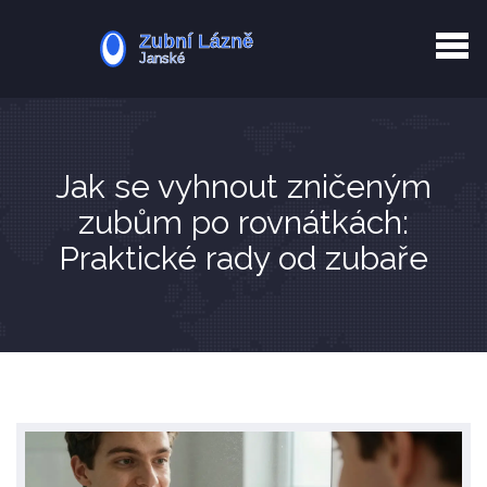
Kurkuma rizika
Zotavení po extrakci
Vyřazení z evidence
Zub 38 péče
Jak se vyhnout zničeným
zubům po rovnátkách:
Praktické rady od zubaře