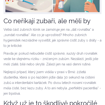
Co neříkají zubaři, ale měli by
Velká část zubních klinik se zaměřuje jen na „dát rovnátka“ a
„sundat rovnátka“. Ale co je uprostřed? Mnoho zubních
hygienistek nezvládne vysvětlit, jak správně čistit zuby s dráty - a
to je kritické.
Pravda je: pokud nebudete čistit správně,
každý
druh rovnátek
vede ke stejnému riziku - zničeným zubům. Nezáleží, jestli jste
měli zlaté, bílé nebo skryté. Záleží jen na vaší denní rutině.
Nejlepší případ, který jsem viděla v praxi v Brně: 22letá
studentka, která si po každém jídle dala 30 sekund na čištění
zubů a interdentalní kartáček. Po dvou letech nosení rovnátek
měla čisté, bez kazu zuby. A to ani nebyla „perfektní pacientka“ -
jen trpělivá.
Když už je to škodlivě pokročilé