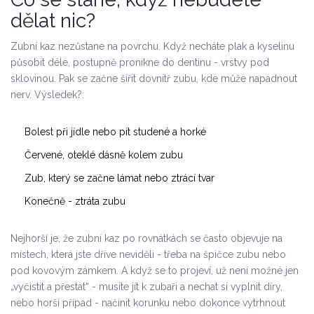
dělat nic?
Zubní kaz nezůstane na povrchu. Když necháte plak a kyselinu
působit déle, postupně pronikne do dentinu - vrstvy pod
sklovinou. Pak se začne šířit dovnitř zubu, kde může napadnout
nerv. Výsledek?:
Bolest při jídle nebo pít studené a horké
Červené, oteklé dásně kolem zubu
Zub, který se začne lámat nebo ztrácí tvar
Konečně - ztráta zubu
Nejhorší je, že zubní kaz po rovnátkách se často objevuje na
místech, která jste dříve neviděli - třeba na špičce zubu nebo
pod kovovým zámkem. A když se to projeví, už není možné jen
„vyčistit a přestat“ - musíte jít k zubaři a nechat si vyplnit díry,
nebo horší případ - načinit korunku nebo dokonce vytrhnout