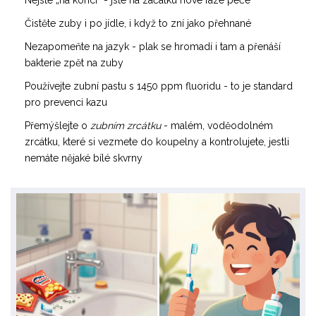
Nejste „na konci“ - jste na začátku nové fáze péče
Čistěte zuby i po jídle, i když to zní jako přehnané
Nezapomeňte na jazyk - plak se hromadí i tam a přenáší
bakterie zpět na zuby
Používejte zubní pastu s 1450 ppm fluoridu - to je standard
pro prevenci kazu
Přemýšlejte o
zubním zrcátku
- malém, voděodolném
zrcátku, které si vezmete do koupelny a kontrolujete, jestli
nemáte nějaké bílé skvrny