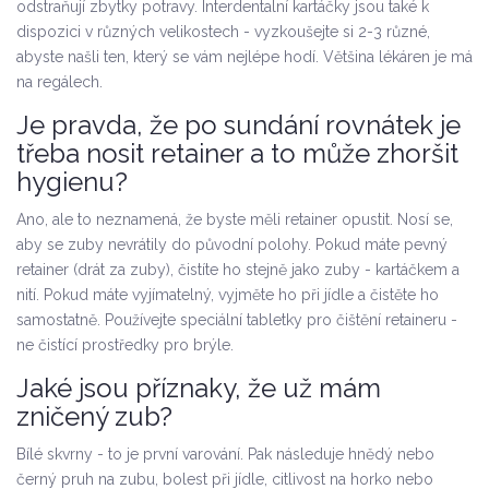
odstraňují zbytky potravy. Interdentalní kartáčky jsou také k
dispozici v různých velikostech - vyzkoušejte si 2-3 různé,
abyste našli ten, který se vám nejlépe hodí. Většina lékáren je má
na regálech.
Je pravda, že po sundání rovnátek je
třeba nosit retainer a to může zhoršit
hygienu?
Ano, ale to neznamená, že byste měli retainer opustit. Nosí se,
aby se zuby nevrátily do původní polohy. Pokud máte pevný
retainer (drát za zuby), čistíte ho stejně jako zuby - kartáčkem a
nití. Pokud máte vyjímatelný, vyjměte ho při jídle a čistěte ho
samostatně. Používejte speciální tabletky pro čištění retaineru -
ne čistící prostředky pro brýle.
Jaké jsou příznaky, že už mám
zničený zub?
Bílé skvrny - to je první varování. Pak následuje hnědý nebo
černý pruh na zubu, bolest při jídle, citlivost na horko nebo