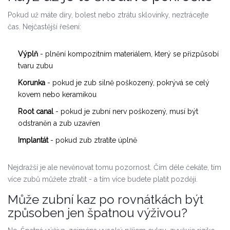
Pokud už máte díry, bolest nebo ztrátu sklovinky, neztrácejte
čas. Nejčastější řešení:
Výplň
- plnění kompozitním materiálem, který se přizpůsobí
tvaru zubu
Korunka
- pokud je zub silně poškozený, pokrývá se celý
kovem nebo keramikou
Root canal
- pokud je zubní nerv poškozený, musí být
odstraněn a zub uzavřen
Implantát
- pokud zub ztratíte úplně
Nejdražší je ale nevěnovat tomu pozornost. Čím déle čekáte, tím
více zubů můžete ztratit - a tím více budete platit později.
Může zubní kaz po rovnátkách být
způsoben jen špatnou výživou?