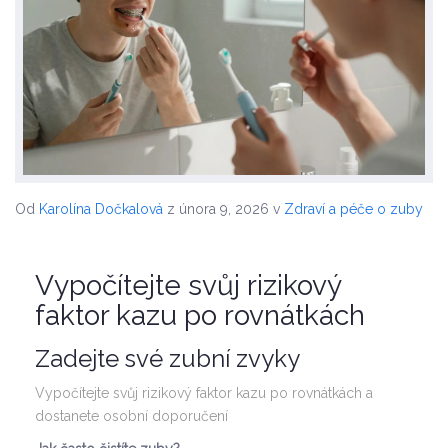
Od
Karolína Dočkalová
z února 9, 2026
v
Zdraví a péče o zuby
Vypočítejte svůj rizikový
faktor kazu po rovnátkách
Zadejte své zubní zvyky
Vypočítejte svůj rizikový faktor kazu po rovnátkách a
dostanete osobní doporučení