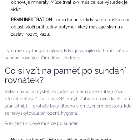
obnovuje minerály. Může trvat 2-3 měsíce, ale výsledek je
vidět.
RESIN INFILTRATION
- nová technika, kdy se do poškozené
oblasti vloží průhledný polymer, který maskuje skvrnu a
zastaví rozvoj kazu.
Tyto metody fungují nejlépe, když je zahájíte do 6 měsíců od
sundání rovnátek. Čím dříve, tím lépe.
Co si vzít na paměť po sundání
rovnátek?
Velká chyba je myslet, že „když už mám rovné zuby, můžu
přestat pečovat“. To je největší omyl. Zuby po rovnátkách jsou
zranitelnější - protože byly dlouho v omezeném prostoru, kde
se nevyskytovala přirozená hygiena.
Přežijte tři klíčové měsíce po sundání: