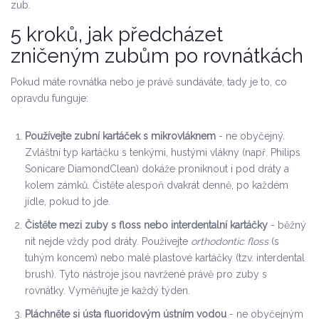
zub.
5 kroků, jak předcházet
zničeným zubům po rovnátkách
Pokud máte rovnátka nebo je právě sundáváte, tady je to, co
opravdu funguje:
Používejte zubní kartáček s mikrovláknem
- ne obyčejný.
Zvláštní typ kartáčku s tenkými, hustými vlákny (např. Philips
Sonicare DiamondClean) dokáže proniknout i pod dráty a
kolem zámků. Čistěte alespoň dvakrát denně, po každém
jídle, pokud to jde.
Čistěte mezi zuby s floss nebo interdentalní kartáčky
- běžný
nit nejde vždy pod dráty. Používejte
orthodontic floss
(s
tuhým koncem) nebo malé plastové kartáčky (tzv. interdental
brush). Tyto nástroje jsou navržené právě pro zuby s
rovnátky. Vyměňujte je každý týden.
Pláchněte si ústa fluoridovým ústním vodou
- ne obyčejným