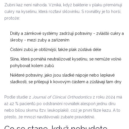
Zubní kaz není náhoda. Vzniká, když bakterie v plaku přeměňují
cukry na kyselinu, která roztaví sklovinku. S rovnátky je to horší,
protože:
Dráty a zámkové systémy zadržují potraviny - zvláště cukry a
škroby - mezi zuby a zařízením
Čistění zubů je obtížnější, takže plak zůstává déle
Slina, která pomáhá neutralizovat kyselinu, se nemůže volně
pohybovat kolem zubů
Některé potraviny, jako jsou sladké nápoje nebo lepkavé
sladkosti, se přilepují k kovovým částem a zůstávají tam dny
Podle studie z
Journal of Clinical Orthodontics
z roku 2024 má
až 42 % pacientů po odstranění rovnátek alespoň jednu díru
nebo bílou skvrnu (tzv. leukoplakii), což je první fáze kazu. A to
přesto, že mnozí navštěvovali zubaře pravidelně.
Co se stane, když nebudete