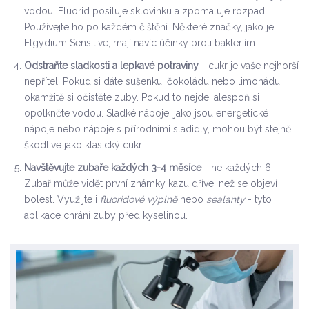
vodou. Fluorid posiluje sklovinku a zpomaluje rozpad.
Používejte ho po každém čištění. Některé značky, jako je
Elgydium Sensitive, mají navíc účinky proti bakteriím.
Odstraňte sladkosti a lepkavé potraviny
- cukr je vaše nejhorší
nepřítel. Pokud si dáte sušenku, čokoládu nebo limonádu,
okamžitě si očistěte zuby. Pokud to nejde, alespoň si
opolkněte vodou. Sladké nápoje, jako jsou energetické
nápoje nebo nápoje s přírodními sladidly, mohou být stejně
škodlivé jako klasický cukr.
Navštěvujte zubaře každých 3-4 měsíce
- ne každých 6.
Zubař může vidět první známky kazu dříve, než se objeví
bolest. Využijte i
fluoridové výplně
nebo
sealanty
- tyto
aplikace chrání zuby před kyselinou.