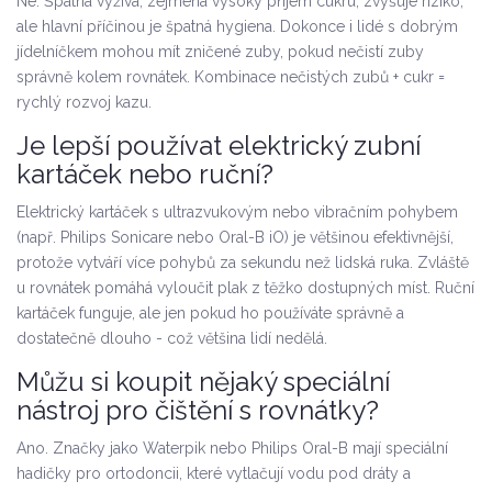
Ne. Špatná výživa, zejména vysoký příjem cukru, zvyšuje riziko,
ale hlavní příčinou je špatná hygiena. Dokonce i lidé s dobrým
jídelníčkem mohou mít zničené zuby, pokud nečistí zuby
správně kolem rovnátek. Kombinace nečistých zubů + cukr =
rychlý rozvoj kazu.
Je lepší používat elektrický zubní
kartáček nebo ruční?
Elektrický kartáček s ultrazvukovým nebo vibračním pohybem
(např. Philips Sonicare nebo Oral-B iO) je většinou efektivnější,
protože vytváří více pohybů za sekundu než lidská ruka. Zvláště
u rovnátek pomáhá vyloučit plak z těžko dostupných míst. Ruční
kartáček funguje, ale jen pokud ho používáte správně a
dostatečně dlouho - což většina lidí nedělá.
Můžu si koupit nějaký speciální
nástroj pro čištění s rovnátky?
Ano. Značky jako Waterpik nebo Philips Oral-B mají speciální
hadičky pro ortodoncii, které vytlačují vodu pod dráty a