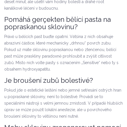
deset minut, ale ušetří vám hodiny bolestí a drahé root
kanálkové léčení v budoucnu.
Pomáhá gerçekten bělící pasta na
popraskanou sklovinu?
Právě u bělících past buďte opatrní. Většina z nich obsahuje
abrazivní částice, které mechanicky „drhnou“ povrch zubu.
Pokud už máte sklovinu popraskanou nebo ztenčenou, bělící
past může praskliny paradoxně prohloubit a zvýšit citlivost
zubů. Místo nich volte pasty s označením „Sensitive“ nebo ty s
obsahem hydroxyapatitu.
Je broušení zubů bolestivé?
Pokud jde o estetické leštění nebo jemné setřesání ostrých hran
u popraskané skloviny, není to bolestivé. Provádí se to
speciálními nástroji s velmi jemnou zrnistostí. V případě hlubších
úprav se může použít lokální anestezie, ale u povrchového
broušení skloviny to většinou není nutné.