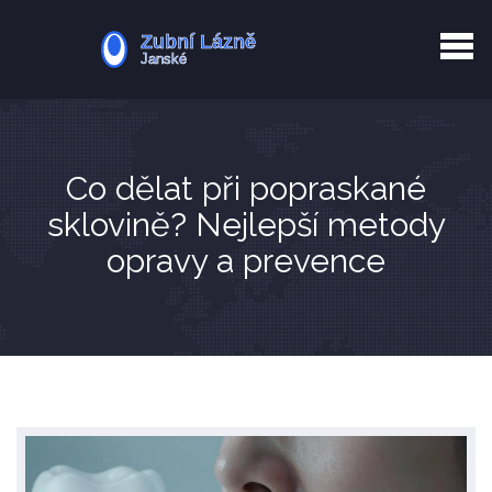
Kurkuma rizika
Zotavení po extrakci
Vyřazení z evidence
Zub 38 péče
Co dělat při popraskané
sklovině? Nejlepší metody
opravy a prevence