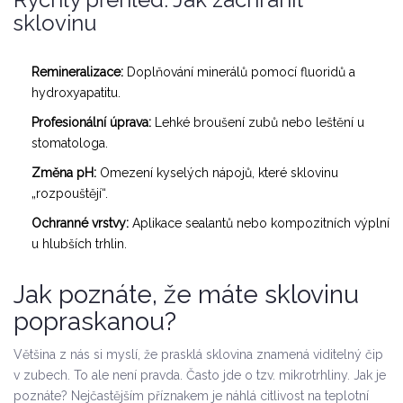
sklovinu
Remineralizace:
Doplňování minerálů pomocí fluoridů a
hydroxyapatitu.
Profesionální úprava:
Lehké
broušení zubů
nebo leštění u
stomatologa.
Změna pH:
Omezení kyselých nápojů, které sklovinu
„rozpouštějí“.
Ochranné vrstvy:
Aplikace sealantů nebo kompozitních výplní
u hlubších trhlin.
Jak poznáte, že máte sklovinu
popraskanou?
Většina z nás si myslí, že prasklá sklovina znamená viditelný čip
v zubech. To ale není pravda. Často jde o tzv. mikrotrhliny. Jak je
poznáte? Nejčastějším příznakem je náhlá citlivost na teplotní