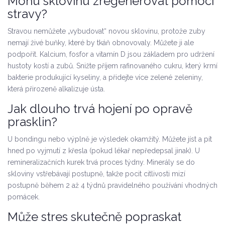
Mohu sklovinu zregenerovat pomocí
stravy?
Stravou nemůžete „vybudovat“ novou sklovinu, protože zuby
nemají živé buňky, které by tkáň obnovovaly. Můžete ji ale
podpořit. Kalcium, fosfor a vitamín D jsou základem pro udržení
hustoty kostí a zubů. Snižte příjem rafinovaného cukru, který krmí
bakterie produkující kyseliny, a přidejte více zelené zeleniny,
která přirozeně alkalizuje ústa.
Jak dlouho trvá hojení po opravě
prasklin?
U bondingu nebo výplně je výsledek okamžitý. Můžete jíst a pít
hned po vyjmutí z křesla (pokud lékař nepředepsal jinak). U
remineralizačních kurek trvá proces týdny. Minerály se do
skloviny vstřebávají postupně, takže pocit citlivosti mizí
postupně během 2 až 4 týdnů pravidelného používání vhodných
pomácek.
Může stres skutečně popraskat