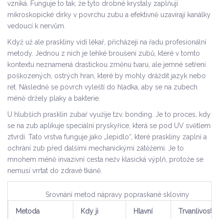
vzniká. Funguje to tak, že tyto drobné krystaly zaplňují
mikroskopické dírky v povrchu zubu a efektivně uzavírají kanálky
vedoucí k nervům.
Když už ale praskliny vidí lékař, přicházejí na řadu profesionální
metody. Jednou z nich je lehké
broušení zubů
, které v tomto
kontextu neznamená drastickou změnu tvaru, ale jemné setření
poškozených, ostrých hran, které by mohly dráždit jazyk nebo
ret. Následně se povrch vyleští do hladka, aby se na zubech
méně držely plaky a bakterie.
U hlubších prasklin zubař využije tzv. bonding. Je to proces, kdy
se na zub aplikuje speciální pryskyřice, která se pod UV světlem
ztvrdí. Tato vrstva funguje jako „lepidlo“, které praskliny zaplní a
ochrání zub před dalšími mechanickými zátěžemi. Je to
mnohem méně invazivní cesta nežv klasická výplň, protože se
nemusí vrrtat do zdravé tkáně.
Srovnání metod nápravy popraskané skloviny
Metoda
Kdy ji
Hlavní
Trvanlivost