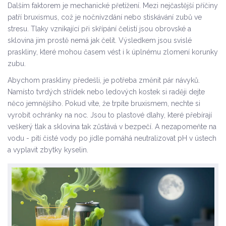
Dalším faktorem je mechanické přetížení. Mezi nejčastější příčiny
patří
bruxismus
, což je nočnívzdání nebo stiskávání zubů ve
stresu. Tlaky vznikající při skřípání čelistí jsou obrovské a
sklovina jim prostě nemá jak čelit. Výsledkem jsou svislé
praskliny, které mohou časem vést i k úplnému zlomení korunky
zubu.
Abychom praskliny předešli, je potřeba změnit pár návyků.
Namísto tvrdých střídek nebo ledových kostek si raději dejte
něco jemnějšího. Pokud víte, že trpíte bruxismem, nechte si
vyrobit ochránky na noc. Jsou to plastové dlahy, které přebírají
veškerý tlak a sklovina tak zůstává v bezpečí. A nezapomeňte na
vodu - pití čisté vody po jídle pomáhá neutralizovat pH v ústech
a vyplavit zbytky kyselin.