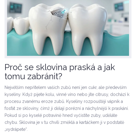
Proč se sklovina praská a jak
tomu zabránit?
Největším nepřítelem vašich zubů není jen cukr, ale především
kyseliny. Když pijete kolu, vinné víno nebo jíte citrusy, dochází k
procesu zvanému
eroze zubů
. Kyseliny rozpouštějí vápník a
fosfát ze skloviny, čímž ji dělají porézní a náchylnější k praskání.
Pokud si po kyselé potravině hned vyčistíte zuby, uděláte
chybu. Sklovina je v tu chvíli změklá a kartáčkem ji v podstatě
„vydrápete“.