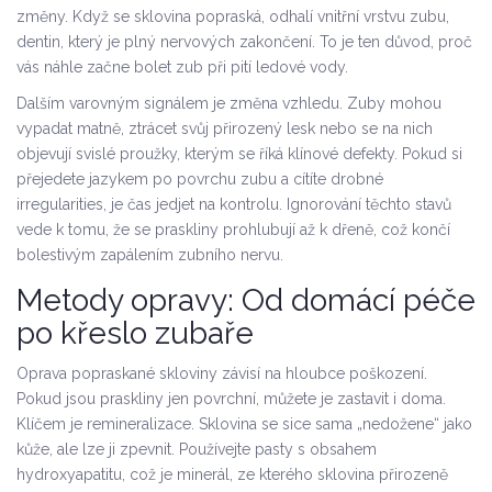
změny. Když se sklovina popraská, odhalí vnitřní vrstvu zubu,
dentin
, který je plný nervových zakončení. To je ten důvod, proč
vás náhle začne bolet zub při pití ledové vody.
Dalším varovným signálem je změna vzhledu. Zuby mohou
vypadat matně, ztrácet svůj přirozený lesk nebo se na nich
objevují svislé proužky, kterým se říká klínové defekty. Pokud si
přejedete jazykem po povrchu zubu a cítíte drobné
irregularities, je čas jedjet na kontrolu. Ignorování těchto stavů
vede k tomu, že se praskliny prohlubují až k dřeně, což končí
bolestivým zapálením zubního nervu.
Metody opravy: Od domácí péče
po křeslo zubaře
Oprava popraskané skloviny závisí na hloubce poškození.
Pokud jsou praskliny jen povrchní, můžete je zastavit i doma.
Klíčem je remineralizace. Sklovina se sice sama „nedožene“ jako
kůže, ale lze ji zpevnit. Používejte pasty s obsahem
hydroxyapatitu
, což je minerál, ze kterého sklovina přirozeně