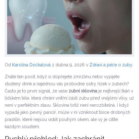
Od
Karolína Dočkalová
z dubna 9, 2026
v
Zdraví a péče o zuby
Znáte ten pocit, když si dopřejete zmrzlinu nebo vypijete
studený drink a najednou vás probodne ostry řízek v zubech?
Často je to první signál, že vaše
zubní sklovina
je
nejtvrejší tkáň v
lidském těle, která chrání vnitřní části zubu před vnějšími vlivy
, už
není v perfektním stavu. Sklovina totiž není nerozbitelná. I když
vypadá jako pevný pancíř, může v ní vzniknout tisíce drobných
prasklin, které nejsou vidět pouhým okem, ale vy je cítíte
každým soustem.
Rychlý přehled: Jak zachránit