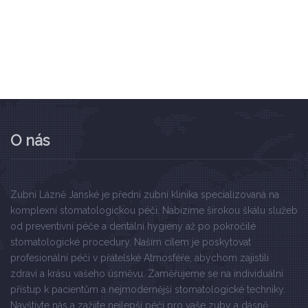
O nás
Zubní Lázně Janské je přední zubní klinika specializovaná na
komplexní stomatologickou péči. Nabízíme širokou škálu služeb
od preventivní péče a dentální hygieny až po pokročilé
stomatologické procedury. Naším cílem je poskytovat
profesionální péči v přátelské Atmosféře, abychom zajistili
zdraví a krásu vašeho úsměvu. Zaměřujeme se na individuální
přístup k pacientům a nejmodernější stomatologické techniky.
Navštivte nás a zažijte nejlepší péči pro vaše zuby a dásně.