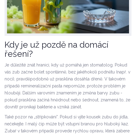
Kdy je už pozdě na domácí
řešení?
Je důležité znát hranici, kdy už pomáhá jen stomatolog. Pokud
vás zub začne bolet spontánně, bez jakéhokoli podnětu (např. v
noci), pravděpodobně už prasklina dosáhla dřeně. V takovém
případě remineralizační pasta nepomůže, protože problém je
hlouběji. Dalším varovním znamením je změna barvy zubu -
pokud prasklina začíná hnědnout nebo šednout, znamená to, že
dovnitř pronikají bakterie a vzniká zánět.
Také pozor na „střípkování“. Pokud si vjíte kousek zubu do jídla,
nečekejte. I malý čip může být vstupní branou pro hluboký kaz.
Zubař v takovém případě provede rychlou opravu, která zabere