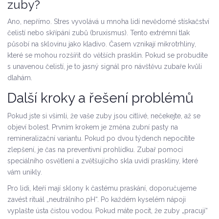
zuby?
Ano, nepřímo. Stres vyvolává u mnoha lidí nevědomé stískačství
čelistí nebo skřípání zubů (bruxismus). Tento extrémní tlak
působí na sklovinu jako kladivo. Časem vznikají mikrotrhliny,
které se mohou rozšířit do větších prasklin. Pokud se probudíte
s unavenou čelistí, je to jasný signál pro návštěvu zubaře kvůli
dlahám.
Další kroky a řešení problémů
Pokud jste si všimli, že vaše zuby jsou citlivé, nečekejte, až se
objeví bolest. Prvním krokem je změna zubní pasty na
remineralizační variantu. Pokud po dvou týdench nepocítíte
zlepšení, je čas na preventivní prohlídku. Zubař pomocí
speciálního osvětlení a zvětšujícího skla uvidí praskliny, které
vám unikly.
Pro lidi, kteří mají sklony k častému praskání, doporučujeme
zavést rituál „neutrálního pH“. Po každém kyselém nápoji
vyplašte ústa čistou vodou. Pokud máte pocit, že zuby „pracují“