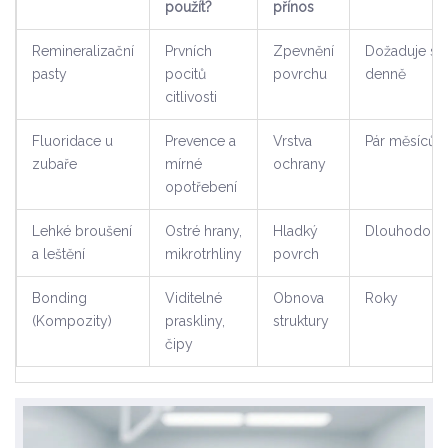
použít?
přínos
Remineralizační
Prvních
Zpevnění
Dožaduje se
pasty
pocitů
povrchu
denně
citlivosti
Fluoridace u
Prevence a
Vrstva
Pár měsíců
zubaře
mírné
ochrany
opotřebení
Lehké broušení
Ostré hrany,
Hladký
Dlouhodobě
a leštění
mikrotrhliny
povrch
Bonding
Viditelné
Obnova
Roky
(Kompozity)
praskliny,
struktury
čipy