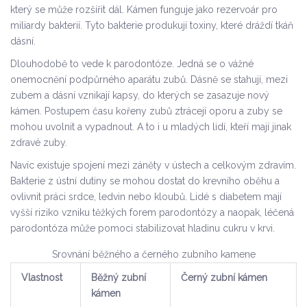
který se může rozšířit dál. Kámen funguje jako rezervoár pro
miliardy bakterií. Tyto bakterie produkují toxiny, které dráždí tkáň
dásní.
Dlouhodobě to vede k
parodontóze
. Jedná se o vážné
onemocnění podpůrného aparátu zubů. Dásně se stahují, mezi
zubem a dásní vznikají kapsy, do kterých se zasazuje nový
kámen. Postupem času kořeny zubů ztrácejí oporu a zuby se
mohou uvolnit a vypadnout. A to i u mladých lidí, kteří mají jinak
zdravé zuby.
Navíc existuje spojení mezi záněty v ústech a celkovým zdravím.
Bakterie z ústní dutiny se mohou dostat do krevního oběhu a
ovlivnit práci srdce, ledvin nebo kloubů. Lidé s diabetem mají
vyšší riziko vzniku těžkých forem parodontózy a naopak, léčená
parodontóza může pomoci stabilizovat hladinu cukru v krvi.
Srovnání běžného a černého zubního kamene
Vlastnost
Běžný zubní
Černý zubní kámen
kámen