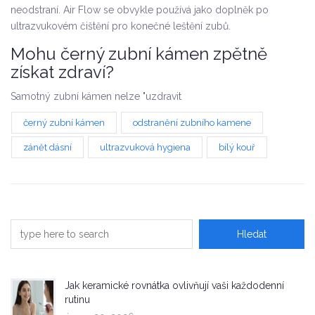
neodstraní. Air Flow se obvykle používá jako doplněk po
ultrazvukovém čištění pro konečné leštění zubů.
Mohu černý zubní kámen zpětně
získat zdraví?
Samotný zubní kámen nelze "uzdravit
černý zubní kámen
odstranění zubního kamene
zánět dásní
ultrazvuková hygiena
bílý kouř
Jak keramické rovnátka ovlivňují vaši každodenní
rutinu