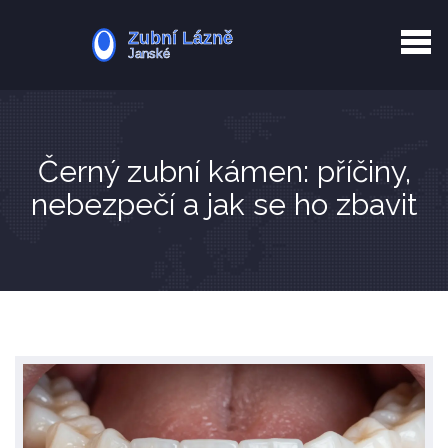
Kurkuma rizika
Zotavení po extrakci
Vyřazení z evidence
Zub 38 péče
Černý zubní kámen: příčiny,
nebezpečí a jak se ho zbavit