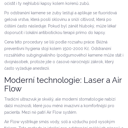
očistit i ty nejhlubší kapsy kolem kořenů zubů.
Po odstranění kamene se zuby lešťují a aplikuje se fluoridová
gelová vrstva, která posílí sklovinu a sníží citlivost, která po
čištění často následuje. Pokud byl zánět hluboký, může lékař
doporučit i lokální antibiotickou terapii přímo do kapsy.
Cena této procedury se liší podle rozsahu práce. Běžná
preventivní hygiena stojí kolem 1500-2000 Kč. Odstranění
rozsáhlého subgingiválního (podgumového) kamene může stát i
dvojnásobek, protože jde o časově náročnější zákrok, který
často vyžaduje anestezii.
Moderní technologie: Laser a Air
Flow
Tradiční ultrazvuk je skvělý, ale moderní stomatologie nabízí
další možnosti, které jsou méně invazivní a komfortnější pro
pacienta. Mezi ně patří
Air Flow
systém.
Air Flow vystřikuje směs vody, soli a vzduchu pod vysokým