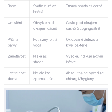
Barva
Světle žlutá až
Tmavě hnědá až černá
hnědá
Umístění
Obvykle nad
Často pod okrajem
okrajem dásně
dásně (subgingivální)
Příčina
Potraviny, pitná
Oxidované železo z
barvy
voda
krve, bakterie
Zánětlivost
Nízká až
Vysoká, indikuje aktivní
střední
infekci
Léčitelnost
Ne, ale lze
Absolutně ne, vyžaduje
doma
zpomalit růst
chirurgii/hygieny