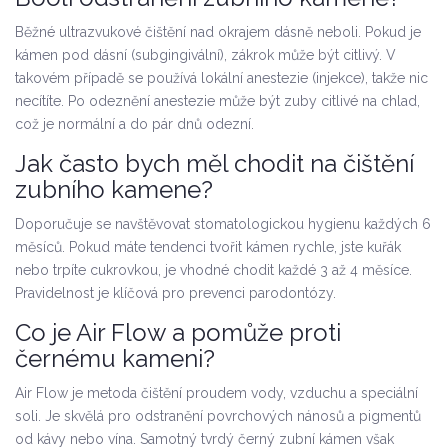
Běžné ultrazvukové čištění nad okrajem dásně neboli. Pokud je
kámen pod dásní (subgingivální), zákrok může být citlivý. V
takovém případě se používá lokální anestezie (injekce), takže nic
necítíte. Po odeznění anestezie může být zuby citlivé na chlad,
což je normální a do pár dnů odezní.
Jak často bych měl chodit na čištění
zubního kamene?
Doporučuje se navštěvovat stomatologickou hygienu každých 6
měsíců. Pokud máte tendenci tvořit kámen rychle, jste kuřák
nebo trpíte cukrovkou, je vhodné chodit každé 3 až 4 měsíce.
Pravidelnost je klíčová pro prevenci parodontózy.
Co je Air Flow a pomůže proti
černému kameni?
Air Flow je metoda čištění proudem vody, vzduchu a speciální
soli. Je skvělá pro odstranění povrchových nánosů a pigmentů
od kávy nebo vína. Samotný tvrdý černý zubní kámen však