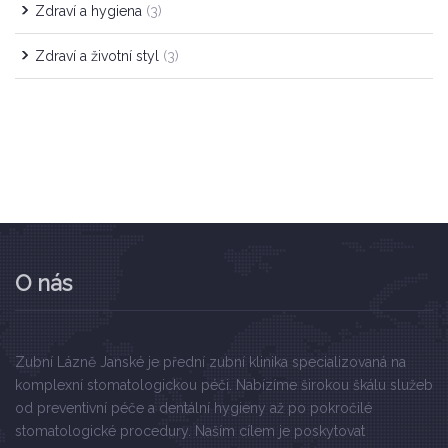
Zdraví a hygiena
(3)
Zdraví a životní styl
(3)
O nás
Zubní Lázně Janské je přední zubní klinika specializovaná na
komplexní stomatologickou péči. Nabízíme širokou škálu služeb
od preventivní péče a dentální hygieny až po pokročilé
stomatologické procedury. Naším cílem je poskytovat