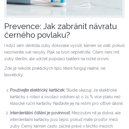
Prevence: Jak zabránit návratu
černého povlaku?
I když vám dentista zuby dokonale vyčistí, kámen se vrátí, pokud
nezměníte své návyky. Plak se tvoří nepřetržitě. Cílem není mít
zuby sterilní, ale udržet populaci bakterií na nízké úrovni.
Zde je několik praktických tipů, které fungují reálně, ne
teoreticky:
Používejte elektrický kartáček:
Studie ukazují, že elektrické
kartáčky s rotací a oscilací odstraní až o 21 % více plaku než
klasické ruční kartáčky. Nastavte jej na režim pro citlivé dásně.
Interdentální čištění je povinnost:
Mezizubní nit je dobrá, ale
interdentální kartáčky jsou lepší, pokud máte prostor mezi
zuby. Černý kámen často začíná právě v těchto mezích.