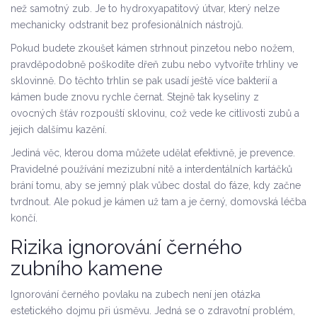
než samotný zub. Je to hydroxyapatitový útvar, který nelze
mechanicky odstranit bez profesionálních nástrojů.
Pokud budete zkoušet kámen strhnout pinzetou nebo nožem,
pravděpodobně poškodíte dřeň zubu nebo vytvoříte trhliny ve
sklovinně. Do těchto trhlin se pak usadí ještě více bakterií a
kámen bude znovu rychle černat. Stejně tak kyseliny z
ovocných šťáv rozpouští sklovinu, což vede ke citlivosti zubů a
jejich dalšímu kazění.
Jediná věc, kterou doma můžete udělat efektivně, je prevence.
Pravidelné používání
mezizubní nitě
a
interdentálních kartáčků
brání tomu, aby se jemný plak vůbec dostal do fáze, kdy začne
tvrdnout. Ale pokud je kámen už tam a je černý, domovská léčba
končí.
Rizika ignorování černého
zubního kamene
Ignorování černého povlaku na zubech není jen otázka
estetického dojmu při úsměvu. Jedná se o zdravotní problém,