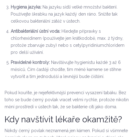
Hygiena jazyka:
Na jazyku sídlí velké množství bakterií.
Používejte škrabku na jazyk každý den ráno. Snížíte tak
celkovou bakteriální zátěž v ústech.
Antibakteriální ústní voda:
Hledejte přípravky s
chlorhexidinem (používejte jen krátkodobě, max. 2 týdny,
protože zbarvuje zuby) nebo s cetylpyridiniumchloridem
pro delší užívání.
Pravidelné kontroly:
Navštěvujte hygienistu každé 3 až 6
měsíců. Čím častěji chodíte, tím méně kamene se stihne
vytvořit a tím jednodušší a levnější bude čištění.
Pokud kouříte, je nejefektivnější prevencí vysazení tabáku. Bez
toho se bude černý povlak vracet velmi rychle, protože nikotin
mění prostředí v ústech tak, že se bakterie cítí jako doma.
Kdy navštívit lékaře okamžitě?
Někdy černý povlak neznamená jen kámen. Pokud si všimnete