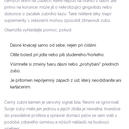
černých skvrn na zubech, které nejsou na hranici s dásní, ale
přímo na korunce, může jít o
nekrotizující gingivitidu
nebo
dokonce o začátek zubního kazu. Také některé léky (např.
suplementy s železem) mohou způsobit ztmavnutí zubů.
Okamžitě vyhledejte pomoc, pokud:
Dásně krvácejí samo od sebe, nejen při čištění.
Cítíte bolest při jídle nebo pití studeného/horkého.
Všimnete si změny tvaru dásní nebo „prohýbání“ předních
zubů.
Je přítomen nepříjemný zápach z úst, který neodstraníte ani
kartáčením.
Černý zubní kámen je varovný signál těla. Nesmí se ignorovat.
Svoje zuby máte jen jednou a jejich ztráta je nevratná. Investice
do pravidelné profese a správné domácí péče se vám vrátí v
podobě zdravého úsměvu a nižších nákladů na budoucí
ošetření.