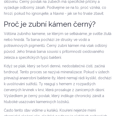
sklovinu. Černý povlak na zubech má specifické příčiny a
vyžaduje odborný zásah. Podívejme se na to, proč vzniká, co
hrozí, pokud ho ignorujete, a hlavně - jak se ho trvale zbavit.
Proč je zubní kámen černý?
Většina zubního kamene, se kterým se setkáváme, je světle žlutá
nebo hnědá. Ta barva pochází ze strusky ve vodě a
potravinových pigmentů. Černý zubní kámen má však odlišný
původ. Jeho tmavá barva souvisí s přítomností oxidovaného
železa a specifických typů bakterií.
Když se
plak
, který se tvoří denně, nedostatečně čistí, začíná
tvrdnout. Tento proces se nazývá mineralizace. Pokud v ústech
převažují anaerobní bakterie (ty, které nemají rádi kyslík), dochází
k uvolňování sulfidů. Ty reagují s hemem z rozpadlých
červených krvinek v krvi, která prosakuje z zanícených dásní.
Výsledkem je
černý povlak, který indikuje chronický zánět a
hluboké usazování kamenivých ložisků
.
Často tento stav vidíme u kuřáků.
Kouření
nejenže mění