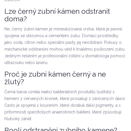
Lze černý zubní kámen odstranit
doma?
Ne, černý zubní kámen je mineralizovaná vrstva, která je pevně
spojena se sklovinou a cementem zubu. Domácí prostředky
jako soda, citron nebo speciální pasty jej neodstraní. Pokusy o
mechanické odstranění mohou vést k trvalému poškození zubu.
Jediným řešením je profesionální čištění u stomatologa pomocí
ultrazvuku nebo laseru.
Proč je zubní kámen černý a ne
žlutý?
Černá barva vzniká reakcí bakteriálních produktů (sulfidů) s
hemem z červených krvinek, které prosakují z zanícených dásní.
Často je spojená s kouřením, které dodává další pigmenty, a s
přítomností specifických anaerobních bakterií, které způsobují
hluboký zánět.
Boolí odstranění zubního kamene?