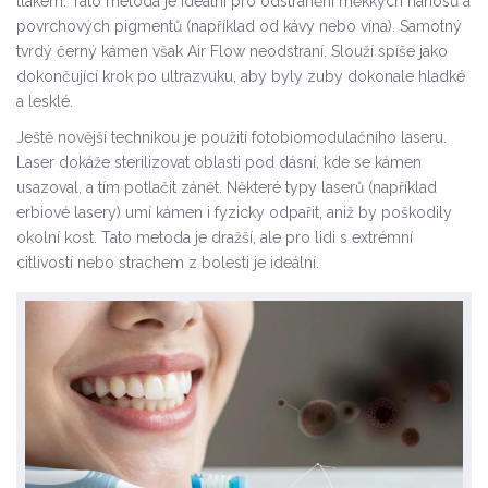
tlakem. Tato metoda je ideální pro odstranění měkkých nánosů a
povrchových pigmentů (například od kávy nebo vína). Samotný
tvrdý černý kámen však Air Flow neodstraní. Slouží spíše jako
dokončující krok po ultrazvuku, aby byly zuby dokonale hladké
a lesklé.
Ještě novější technikou je použití
fotobiomodulačního laseru
.
Laser dokáže sterilizovat oblasti pod dásní, kde se kámen
usazoval, a tím potlačit zánět. Některé typy laserů (například
erbiové lasery) umí kámen i fyzicky odpařit, aniž by poškodily
okolní kost. Tato metoda je dražší, ale pro lidi s extrémní
citlivostí nebo strachem z bolesti je ideální.