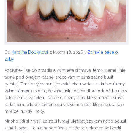
Od
Karolína Dočkalová
z května 18, 2026
v
Zdraví a péče o
zuby
Podíváte-li se do zrcadla a všimnete si tmavé, téměř černé linie
těsně pod okrajem dásně, srdce vám možná začne bušit
rychleji. Tenhle výjev není jen estetickou vadou na kráse.
Černý
zubní kámen
je signál, že vaše ústní dutina dlouhodobě bojuje s
bakteriemi a zánětem. Nejde o běžný plak, který můžete smýt
kartáčkem. Jde o zkamenělou vrstvu nečistot, která se usazuje
měsíce, někdy i roky.
Mnoho lidí si myslí, že stačí tvrději škrábat jazykem nebo použít
silnější pastu. To ale nepomůže a může to dokonce poškodit