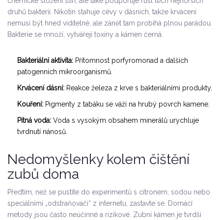
chemické složení slin, ale také podporuje růst těch nejhorších
druhů bakterií. Nikotin stahuje cévy v dásních, takže krvácení
nemusí být hned viditelné, ale zánět tam probíhá plnou parádou.
Bakterie se množí, vytvářejí toxiny a kámen černá.
Bakteriální aktivita:
Přítomnost porfyromonad a dalších
patogenních mikroorganismů.
Krvácení dásní:
Reakce železa z krve s bakteriálními produkty.
Kouření:
Pigmenty z tabáku se váží na hrubý povrch kamene.
Pitná voda:
Voda s vysokým obsahem minerálů urychluje
tvrdnutí nánosů.
Nedomyšlenky kolem čištění
zubů doma
Předtím, než se pustíte do experimentů s citronem, sodou nebo
speciálními „odstraňovači“ z internetu, zastavte se. Domácí
metody jsou často neúčinné a rizikové. Zubní kámen je tvrdší