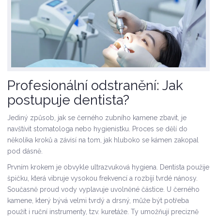
Profesionální odstranění: Jak
postupuje dentista?
Jediný způsob, jak se černého zubního kamene zbavit, je
navštívit stomatologa nebo hygienistku. Proces se dělí do
několika kroků a závisí na tom, jak hluboko se kámen zakopal
pod dásně.
Prvním krokem je obvykle
ultrazvuková hygiena
. Dentista použije
špičku, která vibruje vysokou frekvencí a rozbíjí tvrdé nánosy.
Současně proud vody vyplavuje uvolněné částice. U černého
kamene, který bývá velmi tvrdý a drsný, může být potřeba
použít i ruční instrumenty, tzv. kuretáže. Ty umožňují precizně