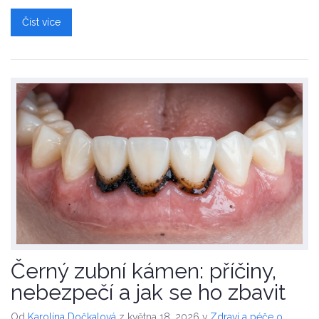
Číst více
Černý zubní kámen: příčiny,
nebezpečí a jak se ho zbavit
Od
Karolína Dočkalová
z května 18, 2026
v
Zdraví a péče o