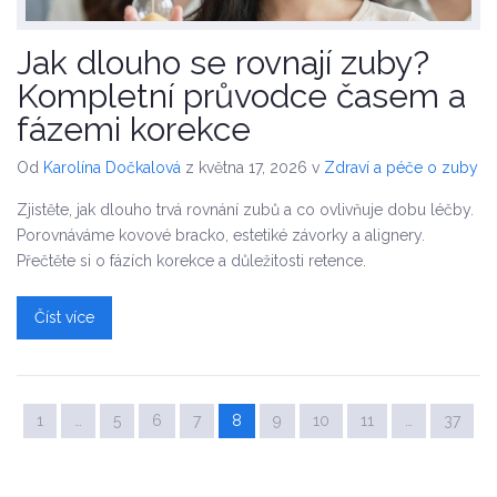
Jak dlouho se rovnají zuby?
Kompletní průvodce časem a
fázemi korekce
Od
Karolína Dočkalová
z května 17, 2026
v
Zdraví a péče o zuby
Zjistěte, jak dlouho trvá rovnání zubů a co ovlivňuje dobu léčby.
Porovnáváme kovové bracko, estetiké závorky a alignery.
Přečtěte si o fázích korekce a důležitosti retence.
Číst více
1
…
5
6
7
8
9
10
11
…
37