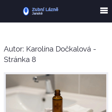
Kurkuma rizika
Zotavení po extrakci
Vyřazení z evidence
Zub 38 péče
Autor: Karolína Dočkalová -
Stránka 8