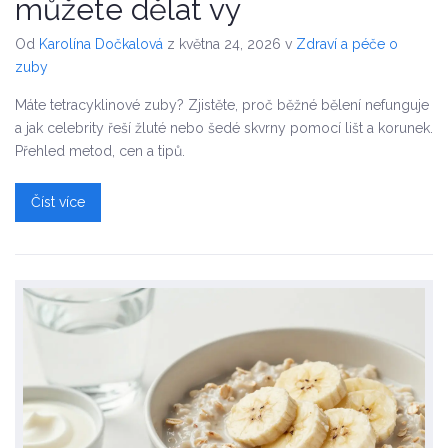
můžete dělat vy
Od
Karolína Dočkalová
z května 24, 2026
v
Zdraví a péče o
zuby
Máte tetracyklinové zuby? Zjistěte, proč běžné bělení nefunguje
a jak celebrity řeší žluté nebo šedé skvrny pomocí lišt a korunek.
Přehled metod, cen a tipů.
Číst více