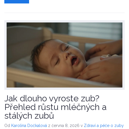
Jak dlouho vyroste zub?
Přehled růstu mléčných a
stálých zubů
Od
Karolína Dočkalová
z června 8, 2026
v
Zdraví a péče o zuby