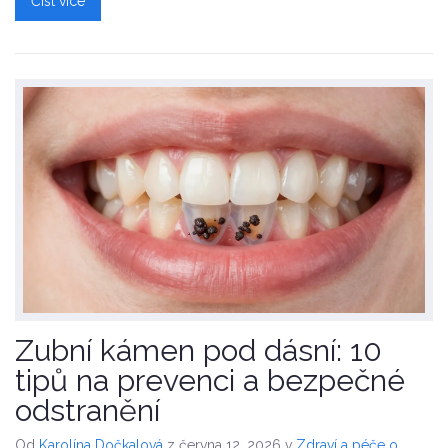
Číst více
Zubní kámen pod dásní: 10
tipů na prevenci a bezpečné
odstranění
Od
Karolína Dočkalová
z června 12, 2026
v
Zdraví a péče o