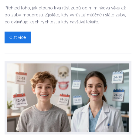
Přehled toho, jak dlouho trvá růst zubů od miminkova věku až
po zuby moudrosti. Zjistěte, kdy vyrůstají mléčné i stálé zuby,
co ovlivňuje jejich rychlost a kdy navštívit lékaře.
Číst více