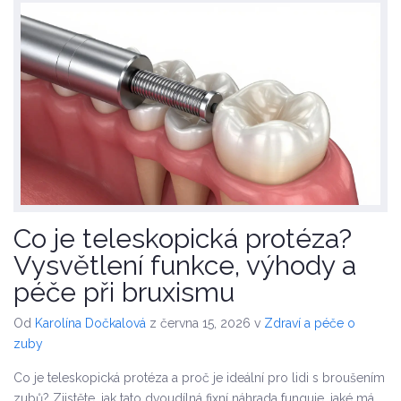
Co je teleskopická protéza?
Vysvětlení funkce, výhody a
péče při bruxismu
Od
Karolína Dočkalová
z června 15, 2026
v
Zdraví a péče o
zuby
Co je teleskopická protéza a proč je ideální pro lidi s broušením
zubů? Zjistěte, jak tato dvoudílná fixní náhrada funguje, jaké má