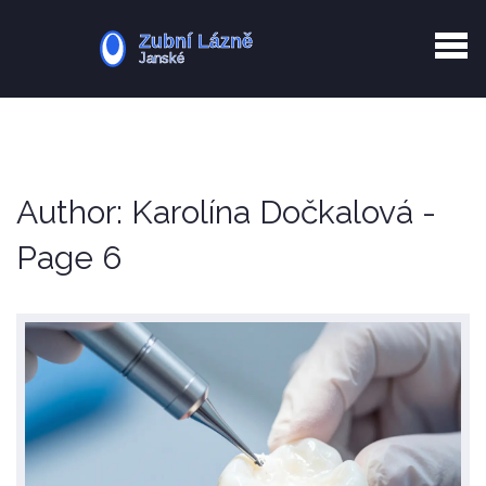
Kurkuma rizika
Zotavení po extrakci
Vyřazení z evidence
Zub 38 péče
Author: Karolína Dočkalová -
Page 6