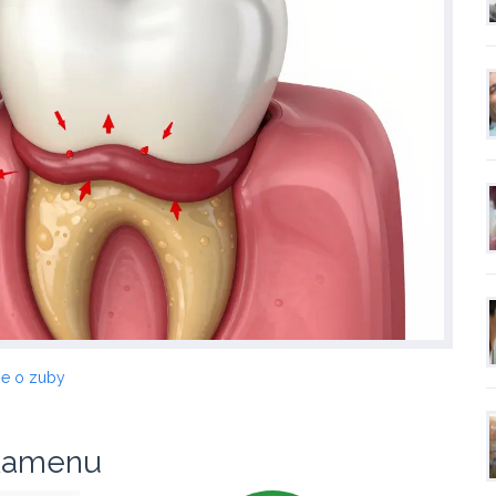
če o zuby
 kamenu