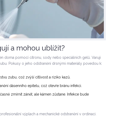
jí a mohou ublížit?
ámen doma pomocí citronu, sody nebo speciálních gelů. Varuji
zubu. Pokusy o jeho odstranění drsnými materiály povedou k:
vu zubu, což zvýší citlivost a riziko kazů.
ění dásenního epitelu, což otevře bránu infekci.
sně zmírnit zánět, ale kámen zůstane. Infekce bude
profesionální výplach a mechanické odstranění v ordinaci.