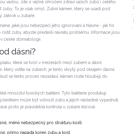
ou vadou. Jde o vážné ohrožení zdraví vašich zubů i celého
vat zuby. To je však omyl. Zubní kámen, který se usadí pod
ý zákrok u zubaře.
mene, jaké jsou nebezpečí jeho ignorování a hlavně - jak ho
ně čistit zuby, abyste předešli návratu problému. Informace jsou
v české stomatologii.
od dásní?
o plaku, která se tvoří v mezerách mezi zubem a dásní
 který vidíte na zubech, je tento skrytý pod okrajem dásně.
okud se tento proces nezastaví, kámen roste hlouběji do
é množství toxických bakterií. Tyto bakterie produkují
Výsledkem může být volnost zubů a jejich následné vypadnutí.
vě proto je pravidelná kontrola u zubaře klíčová.
ásně, méně nebezpečný pro strukturu kosti.
sně, přímo napadá kořen zubu a kost.