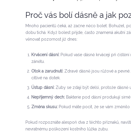
Proč vás bolí dásně a jak po
Mnoho pacientů čeká, až začne něco bolet. Bohužel, p
dobu tichá. Když bolest přijde, často znamená akutní z
věnovat pozornost již dnes:
Krvácení dásní:
Pokud vaše dásně krvácejí při čištění 
zánětu.
Otok a zarudnutí:
Zdravé dásně jsou růžové a pevné.
citlivé na dotek.
Ústup dásní:
Zuby se zdají být delší, protože dásně 
Nepříjemný dech:
Bakterie pod dásní produkují sirné
Změna skusu:
Pokud máte pocit, že se vám změnilo z
Pokud rozpoznáte alespoň dva z těchto příznaků, navšt
nevratnému poškození kostního lůžka zubu.