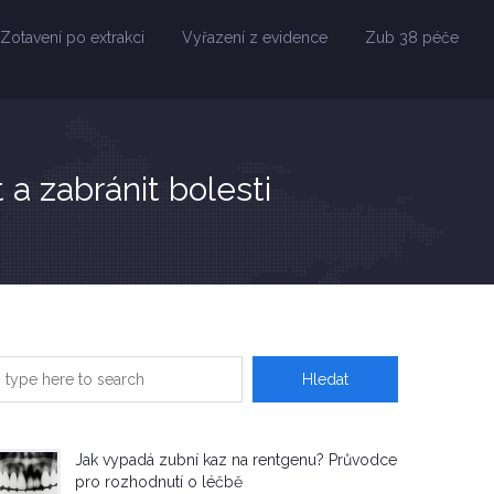
Zotavení po extrakci
Vyřazení z evidence
Zub 38 péče
a zabránit bolesti
Jak vypadá zubní kaz na rentgenu? Průvodce
pro rozhodnutí o léčbě