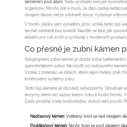
kamenem pod dásní
. Tento problém není jen kosmetick
organismu. Mnoho lidí si myslí, že stačí častěji kartáčo
okrajem dásně, nelze odstranit doma. Vyžaduje odborn
V tomto článku vám vysvětlím, proč vzniká tento typ ka
nechat odstranit bez bolesti. Naučíte se také, jak správ
aktuální pro rok 2026 a vycházejí z moderních postupů 
Co přesně je zubní kámen p
Subgingivální zubní kámen
je
ztuhlá vrstva bakteriálníh
(parodontálním sulku)
. Na rozdíl od nadčasného kamene,
Vzniká z minerálů ve slinách, které vápní měkký plak. P
kořenového systému zubu.
Tento typ kamene je obzvlášť nebezpečný. Obsahuje velk
enzymy, které ničí vazivo kolem zubu a kostní hmotu. 
Často probíhá zcela bezbolestně, dokud není pozdě. Prá
Nadčasový kámen:
Viditelný, tvoří se nad okrajem d
Poddásňový kámen:
Skrytý, tvoří se pod okrajem dá