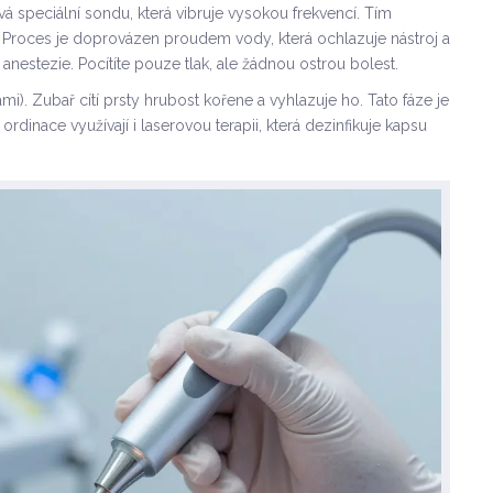
 speciální sondu, která vibruje vysokou frekvencí. Tím
. Proces je doprovázen proudem vody, která ochlazuje nástroj a
í anestezie. Pocítíte pouze tlak, ale žádnou ostrou bolest.
mi). Zubař cítí prsty hrubost kořene a vyhlazuje ho. Tato fáze je
rdinace využívají i laserovou terapii, která dezinfikuje kapsu