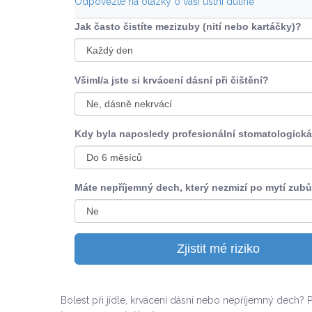
Odpovězte na otázky o vaší ústní dutině
Jak často čistíte mezizuby (nití nebo kartáčky)?
Všiml/a jste si krvácení dásní při čištění?
Kdy byla naposledy profesionální stomatologick
Máte nepříjemný dech, který nezmizí po mytí zub
Zjistit mé riziko
Bolest při jídle, krvácení dásní nebo nepříjemný dech?