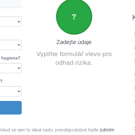
?
Zadejte údaje
Vyplňte formulář vlevo pro
á hygiena?
odhad rizika.
ů?
 Pokud se vám to stává často, pravděpodobně trpíte
zubním