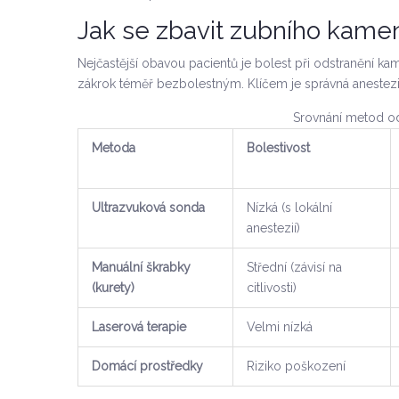
Jak se zbavit zubního kamen
Nejčastější obavou pacientů je bolest při odstranění kam
zákrok téměř bezbolestným. Klíčem je správná anestezi
Srovnání metod o
Metoda
Bolestivost
Ultrazvuková sonda
Nízká (s lokální
anestezií)
Manuální škrabky
Střední (závisí na
(kurety)
citlivosti)
Laserová terapie
Velmi nízká
Domácí prostředky
Riziko poškození