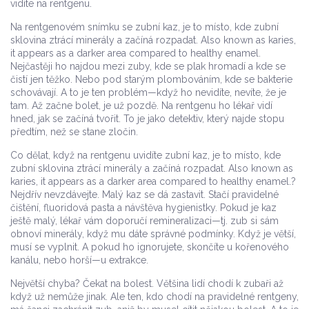
vidíte na rentgenu.
Na rentgenovém snímku se
zubní kaz
,
je to místo, kde zubní
sklovina ztrácí minerály a začíná rozpadat
. Also known as
karies
,
it appears as a darker area compared to healthy enamel.
Nejčastěji ho najdou mezi zuby, kde se plak hromadí a kde se
čistí jen těžko. Nebo pod starým plombováním, kde se bakterie
schovávají. A to je ten problém—když ho nevidíte, nevíte, že je
tam. Až začne bolet, je už pozdě. Na rentgenu ho lékař vidí
hned, jak se začíná tvořit. To je jako detektiv, který najde stopu
předtím, než se stane zločin.
Co dělat, když na rentgenu uvidíte
zubní kaz
,
je to místo, kde
zubní sklovina ztrácí minerály a začíná rozpadat
. Also known as
karies
, it appears as a darker area compared to healthy enamel.
?
Nejdřív nevzdávejte. Malý kaz se dá zastavit. Stačí pravidelné
čištění, fluoridová pasta a návštěva hygienistky. Pokud je kaz
ještě malý, lékař vám doporučí remineralizaci—tj. zub si sám
obnoví minerály, když mu dáte správné podmínky. Když je větší,
musí se vyplnit. A pokud ho ignorujete, skončíte u kořenového
kanálu, nebo horší—u extrakce.
Největší chyba? Čekat na bolest. Většina lidí chodí k zubaři až
když už nemůže jinak. Ale ten, kdo chodí na pravidelné rentgeny,