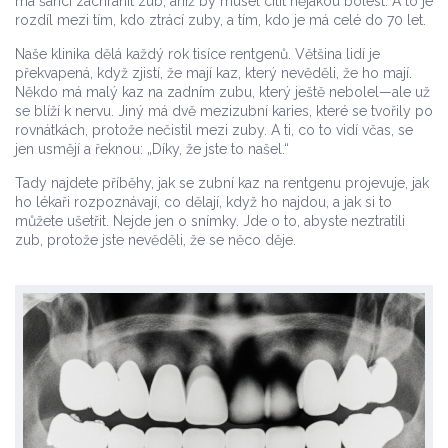
má šanci zachránit zub, aniž by musel cítit nějakou bolest. A to je
rozdíl mezi tím, kdo ztrácí zuby, a tím, kdo je má celé do 70 let.
Naše klinika dělá každý rok tisíce rentgenů. Většina lidí je
překvapená, když zjistí, že mají kaz, který nevěděli, že ho mají.
Někdo má malý kaz na zadním zubu, který ještě nebolel—ale už
se blíží k nervu. Jiný má dvě mezizubní karies, které se tvořily po
rovnátkách, protože nečistil mezi zuby. A ti, co to vidí včas, se
jen usmějí a řeknou: „Díky, že jste to našel.“
Tady najdete příběhy, jak se zubní kaz na rentgenu projevuje, jak
ho lékaři rozpoznávají, co dělají, když ho najdou, a jak si to
můžete ušetřit. Nejde jen o snímky. Jde o to, abyste neztratili
zub, protože jste nevěděli, že se něco děje.