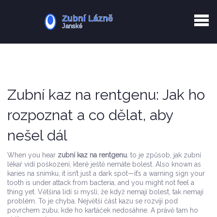
Kurkuma rizika
Zotavení po extrakci
Vyřazení z evidence
Zub 38 péče
Zubní kaz na rentgenu: Jak ho
rozpoznat a co dělat, aby
nešel dál
When you hear
zubní kaz na rentgenu
,
to je způsob, jak zubní
lékař vidí poškození, které ještě nemáte bolest
. Also known as
karies na snímku
, it isn’t just a dark spot—it’s a warning sign your
tooth is under attack from bacteria, and you might not feel a
thing yet.
Většina lidí si myslí, že když nemají bolest, tak nemají
problém. To je chyba. Největší část kazu se rozvíjí pod
povrchem zubu, kde ho kartáček nedosáhne. A právě tam ho