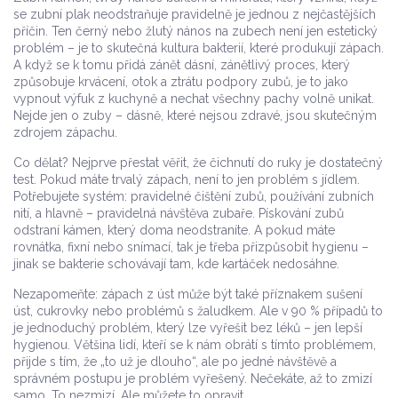
se zubní plak neodstraňuje pravidelně
je jednou z nejčastějších
příčin. Ten černý nebo žlutý nános na zubech není jen estetický
problém – je to skutečná kultura bakterií, které produkují zápach.
A když se k tomu přidá
zánět dásní
,
zánětlivý proces, který
způsobuje krvácení, otok a ztrátu podpory zubů
, je to jako
vypnout výfuk z kuchyně a nechat všechny pachy volně unikat.
Nejde jen o zuby – dásně, které nejsou zdravé, jsou skutečným
zdrojem zápachu.
Co dělat? Nejprve přestat věřit, že čichnutí do ruky je dostatečný
test. Pokud máte trvalý zápach, není to jen problém s jídlem.
Potřebujete systém: pravidelné čištění zubů, používání zubních
nití, a hlavně – pravidelná návštěva zubaře. Pískování zubů
odstraní kámen, který doma neodstraníte. A pokud máte
rovnátka, fixní nebo snímací, tak je třeba přizpůsobit hygienu –
jinak se bakterie schovávají tam, kde kartáček nedosáhne.
Nezapomeňte: zápach z úst může být také příznakem sušení
úst, cukrovky nebo problémů s žaludkem. Ale v 90 % případů to
je jednoduchý problém, který lze vyřešit bez léků – jen lepší
hygienou. Většina lidí, kteří se k nám obrátí s tímto problémem,
přijde s tím, že „to už je dlouho“, ale po jedné návštěvě a
správném postupu je problém vyřešený. Nečekáte, až to zmizí
samo. To nezmizí. Ale můžete to opravit.