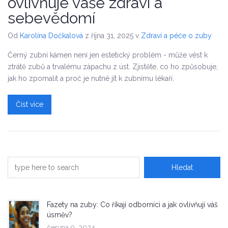
ovlivňuje vaše zdraví a
sebevědomí
Od
Karolína Dočkalová
z října 31, 2025
v
Zdraví a péče o zuby
Černý zubní kámen není jen estetický problém - může vést k
ztrátě zubů a trvalému zápachu z úst. Zjistěte, co ho způsobuje,
jak ho zpomalit a proč je nutné jít k zubnímu lékaři.
Číst více
Fazety na zuby: Co říkají odborníci a jak ovlivňují váš
úsměv?
června 9, 2024