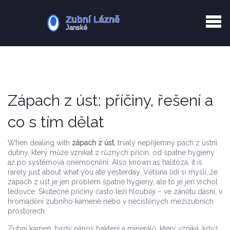
Kurkuma rizika
Zotavení po extrakci
Vyřazení z evidence
Zub 38 péče
Zápach z úst: příčiny, řešení a
co s tím dělat
When dealing with
zápach z úst
,
trvalý nepříjemný pach z ústní
dutiny, který může vznikat z různých příčin, od špatné hygieny
až po systémová onemocnění
. Also known as
halitóza
, it is
rarely just about what you ate yesterday.
Většina lidí si myslí, že
zápach z úst je jen problém špatné hygieny, ale to je jen vrchol
ledovce. Skutečné příčiny často leží hlouběji – ve zánětu dásní, v
hromadění zubního kamene nebo v nečištěných mezizubních
prostorech.
Zubní kámen
,
tvrdý nános bakterií a minerálů, který vzniká, když