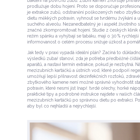
bakterií na povrchu zubů
. Zubní kámen zhoršuje přilnav
prodlužuje dobu hojení. Proto se doporučuje profesion
je
extrakce zubů
,
odstranění poškozených nebo zbytko
dietu měkkých potravin, vyhnout se tvrdému žvýkání a ud
suchého alveolu. Nezanedbatelný je i aspekt životního
značně zkompromitovat hojení. Studie z českých klinik u
režim spánku a vyhýbají se tabáku, mají o 30 % rychlejší 
informovanost o celém procesu snižuje úzkost a pomáh
Jak tedy v praxi vypadá ideální plán? Začíná to důkladn
výsledků zubař stanoví, zda je potřeba předběžné čiš
aparátů, a nastaví termín extrakce, pokud je nezbytná.
mezizubních kartáčků a ústních vod, které podpoří regen
umožňují lepší přilnavost dezinfekčních roztoků, zdravé d
zbytkového kamene není možné správně vyhodnotit stav
potravin, které nesmí jíst (např. tvrdé ořechy, horké n
praktické tipy a podrobné instrukce najdete v našich čl
mezizubních kartáčků po správnou dietu po extrakci. Po
aby byl co nejhladší a nejrychlejší.