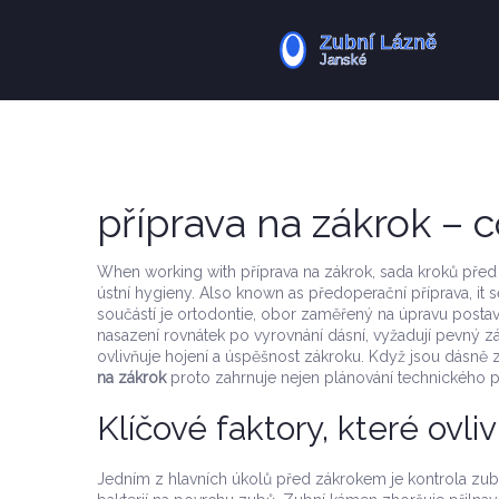
příprava na zákrok – 
When working with
příprava na zákrok
,
sada kroků před
ústní hygieny
. Also known as
předoperační příprava
, it
součástí je
ortodontie
,
obor zaměřený na úpravu postav
nasazení rovnátek po vyrovnání dásní, vyžadují pevný z
ovlivňuje hojení a úspěšnost zákroku
. Když jsou dásně z
na zákrok
proto zahrnuje nejen plánování technického po
Klíčové faktory, které ovli
Jedním z hlavních úkolů před zákrokem je kontrola
zub