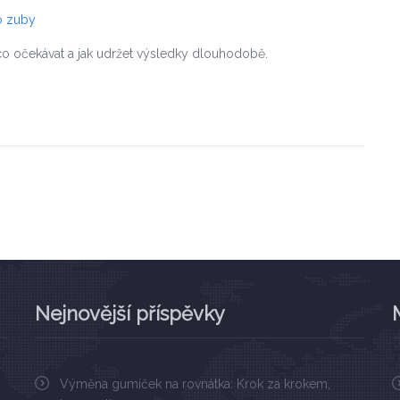
o zuby
, co očekávat a jak udržet výsledky dlouhodobě.
Nejnovější příspěvky
Výměna gumíček na rovnátka: Krok za krokem,