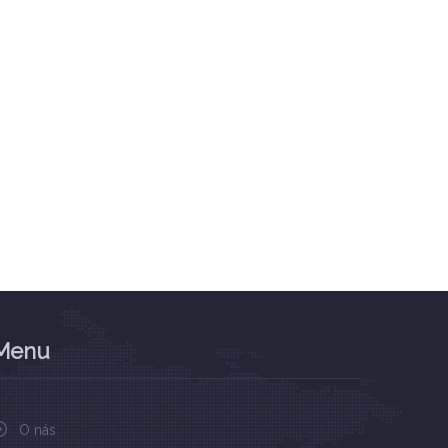
Menu
O nás