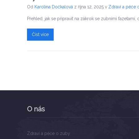
Od
Karolína Dočkalová
z října 12, 2025
v
Zdraví a péče 
Přehled, jak se připravit na zákrok se zubními fazetami
Číst více
O nás
Zdraví a péče o zuby