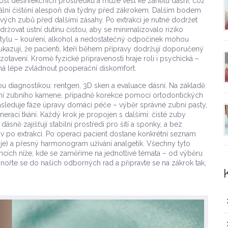
ost desinfekčních prostředků a může vést ke zánětu dásní, což
ální čištění alespoň dva týdny před zákrokem. Dalším bodem
vých zubů před dalšími zásahy
. Po extrakci je nutné dodržet
ržovat ústní dutinu čistou, aby se minimalizovalo riziko
 stylu – kouření, alkohol a nedostatečný odpočinek mohou
kazují, že pacienti, kteří během přípravy dodržují doporučený
zotavení. Kromě fyzické připravenosti hraje roli i psychická –
á lépe zvládnout pooperační diskomfort.
ou diagnostikou: rentgen, 3D sken a evaluace dásní. Na základě
tění zubního kamene, případně korekce pomocí ortodontických
 Následuje fáze úpravy domácí péče – výběr správné zubní pasty,
eraci tkání. Každý krok je propojen s dalšími: čisté zuby
ásně zajišťují stabilní prostředí pro šití a sponky, a bez
 po extrakci. Po operaci pacient dostane konkrétní seznam
ápoje) a přesný harmonogram užívání analgetik. Všechny tyto
áncích níže, kde se zaměříme na jednotlivé témata – od výběru
nořte se do našich odborných rad a připravte se na zákrok tak,