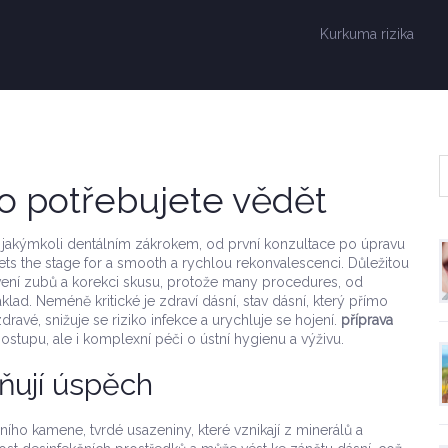
Kurkuma rizika
co potřebujete vědět
 jakýmkoli dentálním zákrokem, od první konzultace po úpravu
 sets the stage for a smooth a rychlou rekonvalescenci. Důležitou
ení zubů a korekci skusu
, protože many procedures, od
áklad. Neméně kritické je
zdraví dásní
,
stav dásní, který přímo
dravé, snižuje se riziko infekce a urychluje se hojení.
příprava
stupu, ale i komplexní péči o ústní hygienu a výživu.
vňují úspěch
ního kamene
,
tvrdé usazeniny, které vznikají z minerálů a