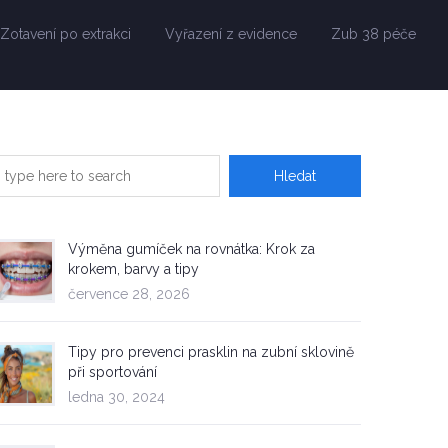
Zotavení po extrakci
Vyřazení z evidence
Zub 38 péče
Výměna gumíček na rovnátka: Krok za
krokem, barvy a tipy
července 28, 2026
Tipy pro prevenci prasklin na zubní sklovině
při sportování
ledna 30, 2024