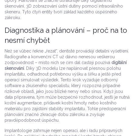
opory
. Plánování se značně usnadňuje díky
digitálnímu
skenování
,
3D zobrazování ústní dutiny pomocí intraorálního
skeneru
. Tyto čtyři entity tvoří základ každého úspěšného
zákroku.
Diagnostika a plánování – proč na to
nesmí chybět
Než se vůbec řekne „řezat“, dentisté provádějí detailní vyšetření.
Radiografie a konvenční CT už dávno nenesou veškerou
zodpovědnost – místo nich se čím dál častěji používá
digitální
skenování
. Díky 3D modelu lze naplánovat přesnou polohu
implantátu, odhadnout potřebnou výšku a šířku a ještě před
operací simulovat výsledek. Tento krok vyžaduje odborný
software a zkušeného specialistu, který rozpozná případné
rizikové oblasti, jako jsou blízké nervy nebo sinus. Když jsou
data připravena, tým může bezpečně rozhodnout, jestli je nutná
kostní augmentace
,
přídavek kostní hmoty nebo kostního
materiálu pro zajištění stability implantátu
. Tohle předoperační
plánování značně zkracuje dobu zákroku a zvyšuje
pravděpodobnost úspěchu.
Implantologie zahrnuje nejen operaci, ale i řadu přípravných