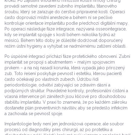
kroků. Po zajištění vhodného množství kostní hmoty chirurg
provádí samotné zavedení
zubního implantátu
,
titanového
šroubu, který se zařazuje do čerstvě připravené kosti
. Operaci
často doprovází místní anestezie a během ní se pečlivě
kontroluje orientace implantátu podle předchozí digitální mapy.
Po operaci následuje fáze integrace, nazývaná osseointegrace,
kdy se implantát spojuje s kostí během několika týdnů až
měsíců. Během této doby je důležité dodržovat doporučený
režim ústní hygieny a vyhýbat se nadměrnému zatížení oblasti.
Po úspěšné integraci přichází fáze protetického obnovení. Zubní
implantát se propojí s abutmentem – malým spojovacím
prvkem – a na něj nasadí korunka, která vypadá jako přirozený
zub. Toto řešení poskytuje pevnost i estetiku, kterou pacienti
často očekávají po vlastních zubech. Údržbu řídí
periodontologie
,
odvětví zabývající se zdravím dásní a
podpůrných struktur
. Pravidelné kontroly, profesionální čištění a
včasná intervence při zánětech jsou klíčové pro dlouhodobou
stabilitu implantátu. V praxi to znamená, že po každém zákroku
dostanete plán preventivních návštěv, aby se předešlo infekcím
a zachovala se pevnost spoje.
Implantologie tedy není jen jednorázová operace, ale soubor
procesů od diagnostiky přes chirurgii, až po protetiku a