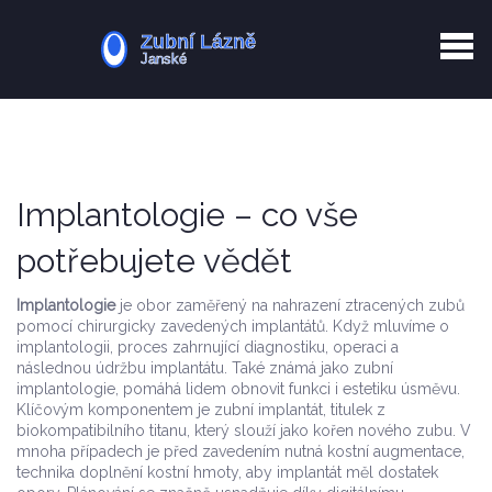
Kurkuma rizika
Zotavení po extrakci
Vyřazení z evidence
Zub 38 péče
Implantologie – co vše
potřebujete vědět
Implantologie
je obor zaměřený na nahrazení ztracených zubů
pomocí chirurgicky zavedených implantátů. Když mluvíme o
implantologii
,
proces zahrnující diagnostiku, operaci a
následnou údržbu implantátu
. Také známá jako
zubní
implantologie
, pomáhá lidem obnovit funkci i estetiku úsměvu.
Klíčovým komponentem je
zubní implantát
,
titulek z
biokompatibilního titanu, který slouží jako kořen nového zubu
. V
mnoha případech je před zavedením nutná
kostní augmentace
,
technika doplnění kostní hmoty, aby implantát měl dostatek