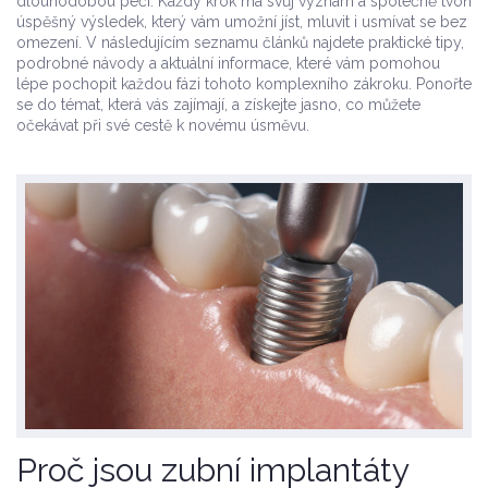
dlouhodobou péči. Každý krok má svůj význam a společně tvoří
úspěšný výsledek, který vám umožní jíst, mluvit i usmívat se bez
omezení. V následujícím seznamu článků najdete praktické tipy,
podrobné návody a aktuální informace, které vám pomohou
lépe pochopit každou fázi tohoto komplexního zákroku. Ponořte
se do témat, která vás zajímají, a získejte jasno, co můžete
očekávat při své cestě k novému úsměvu.
Proč jsou zubní implantáty