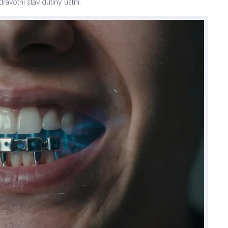
avotní stav dutiny ústní.