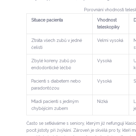
Porovnání vhodnosti teles
Situace pacienta
Vhodnost
teleskopiky
Ztráta všech zubů v jedné
Velmi vysoká
M
čelisti
s
Zbylé kořeny zubů po
Vysoká
U
endodontické léčbě
k
Pacienti s diabetem nebo
Vysoká
S
paradontózou
Mladí pacienti s jediným
Nízká
L
chybějícím zubem
j
Často se setkáváme s seniory, kterým již nefungují klasic
pocit jistoty při žvýkání. Zároveň je skvělá pro ty, kteř