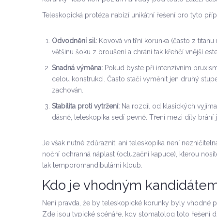
Teleskopická protéza nabízí unikátní řešení pro tyto pří
Odvodnění sil:
Kovová vnitřní korunka (často z titan
většinu šoku z broušení a chrání tak křehčí vnější este
Snadná výměna:
Pokud byste při intenzivním bruxism
celou konstrukci. Často stačí vyměnit jen druhý stup
zachován.
Stabilita proti vytržení:
Na rozdíl od klasických vyjímat
dásně, teleskopika sedí pevně. Tření mezi díly brá
Je však nutné zdůraznit: ani teleskopika není nezničite
noční ochranná náplast (ocluzační kapuce), kterou nosíte
tak temporomandibulární kloub.
Kdo je vhodným kandidátem
Není pravda, že by teleskopické korunky byly vhodné pro
Zde jsou typické scénáře, kdy stomatolog toto řešení 