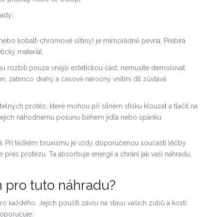
pady:
u nebo kobalt-chromové slitiny) je mimořádně pevná. Přebírá
tický materiál.
u rozbili pouze vnější estetickou část, nemusíte demolovat
eň, zatímco drahý a časově náročný vnitřní díl zůstává
elných protéz, které mohou při silném stisku klouzat a tlačit na
ní jejich náhodnému posunu během jídla nebo spánku.
lná. Při těžkém bruxismu je vždy doporučenou součástí léčby
 přes protézu. Ta absorbuje energii a chrání jak vaši náhradu,
 pro tuto náhradu?
 každého. Jejich použití závisí na stavu vašich zubů a kostí.
doporučuje: