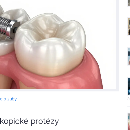
č
če o zuby
skopické protézy