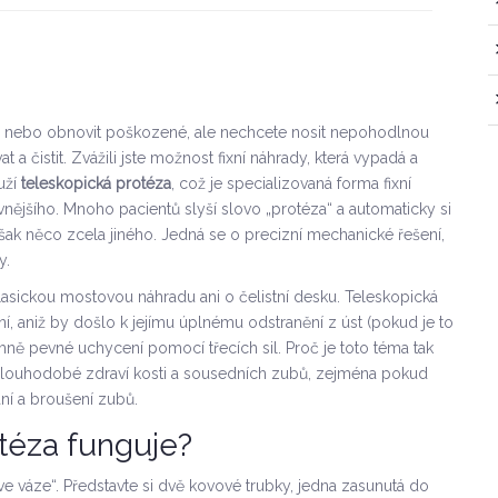
zuby nebo obnovit poškozené, ale nechcete nosit nepohodlnou
a čistit. Zvážili jste možnost fixní náhrady, která vypadá a
uží
teleskopická protéza
, což je
specializovaná forma fixní
 vnějšího
.
Mnoho pacientů slyší slovo „protéza“ a automaticky si
šak něco zcela jiného. Jedná se o precizní mechanické řešení,
y.
klasickou mostovou náhradu ani o čelistní desku. Teleskopická
ní, aniž by došlo k jejímu úplnému odstranění z úst (pokud je to
ě pevné uchycení pomocí třecích sil. Proč je toto téma tak
le i dlouhodobé zdraví kosti a sousedních zubů, zejména pokud
ní a broušení zubů.
téza funguje?
ve váze“. Představte si dvě kovové trubky, jedna zasunutá do