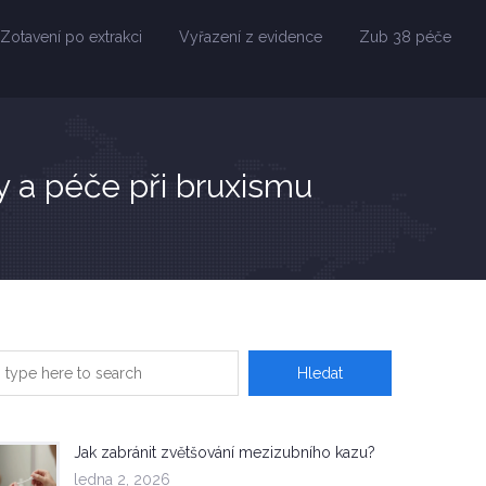
Zotavení po extrakci
Vyřazení z evidence
Zub 38 péče
y a péče při bruxismu
Jak zabránit zvětšování mezizubního kazu?
ledna 2, 2026