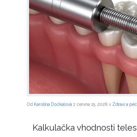
Od
Karolína Dočkalová
z června 15, 2026
v
Zdraví a pé
Kalkulačka vhodnosti tele