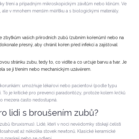
díky tření a případným mikroskopickým závitům nebo klínům. Ve
, ale v mnohem menším měřítku a s biologickými materiály.
 ke zbytkům vašich přírodních zubů (zubním kořenům) nebo na
 dokonale přesný, aby chránil kořen před infekcí a zajišťoval
vou stránku zubu, tedy to, co vidíte a co určuje barvu a tvar. Je
ržela se jí třením nebo mechanickým uzávěrem.
korunkám: umožňuje lékařovi nebo pacientovi (podle typu
í. To je kritické pro prevenci paradontózy, protože kolem krčků
ato mezera často nedostupná.
pro lidi s broušením zubů?
 zubů (bruxismus)
. Lidé, kteří v noci nevědomky stiskají čelisti
 dosahovat až několika stovek newtonů. Klasické keramické
o praskají nebo se odlepí.