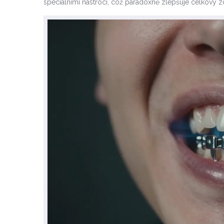
speciálními nástroci, což paradoxně zlepšuje celkový zdr