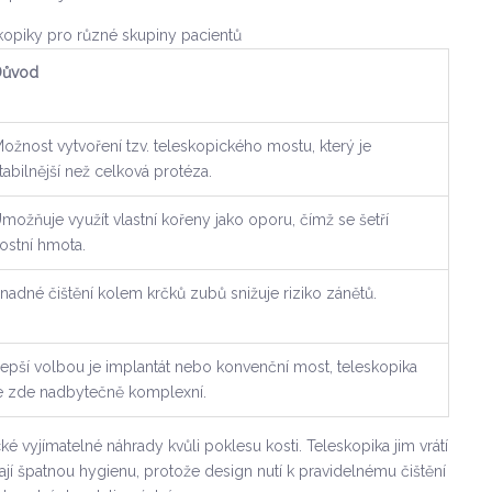
kopiky pro různé skupiny pacientů
Důvod
ožnost vytvoření tzv. teleskopického mostu, který je
tabilnější než celková protéza.
možňuje využít vlastní kořeny jako oporu, čímž se šetří
ostní hmota.
nadné čištění kolem krčků zubů snižuje riziko zánětů.
epší volbou je implantát nebo konvenční most, teleskopika
e zde nadbytečně komplexní.
ké vyjímatelné náhrady kvůli poklesu kosti. Teleskopika jim vrátí
í mají špatnou hygienu, protože design nutí k pravidelnému čištění