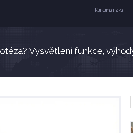
Kurkuma rizika
rotéza? Vysvětlení funkce, výhod