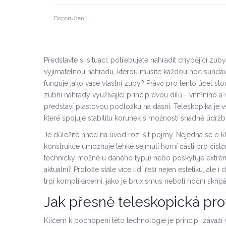
Doporučení:
Představte si situaci: potřebujete nahradit chybějící 
vyjímatelnou náhradu, kterou musíte každou noc sundávat 
funguje jako vaše vlastní zuby? Právě pro tento účel slo
zubní náhrady využívající princip dvou dílů - vnitřního a
představí plastovou podložku na dásni. Teleskopika je v
které spojuje stabilitu korunek s možností snadné údržb
Je důležité hned na úvod rozlišit pojmy. Nejedná se o 
konstrukce umožňuje lehké sejmutí horní části pro čiště
technicky možné u daného typu) nebo poskytuje extrémn
aktuální? Protože stále více lidí řeší nejen estetiku, a
trpí komplikacemi, jako je
bruxismus
neboli noční skřípá
Jak přesně teleskopická pro
Klíčem k pochopení této technologie je princip „závaží 