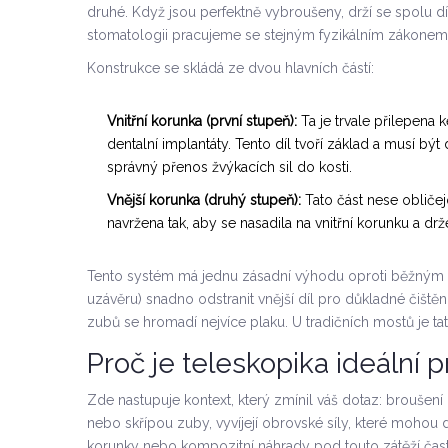
druhé. Když jsou perfektně vybroušeny, drží se spolu 
stomatologii pracujeme se stejným fyzikálním zákonem
Konstrukce se skládá ze dvou hlavních částí:
Vnitřní korunka (první stupeň):
Ta je trvale přilepena
dentalní implantáty
. Tento díl tvoří základ a musí být
správný přenos žvýkacích sil do kosti.
Vnější korunka (druhý stupeň):
Tato část nese obličejo
navržena tak, aby se nasadila na vnitřní korunku a d
Tento systém má jednu zásadní výhodu oproti běžným 
uzávěru) snadno odstranit vnější díl pro důkladné čištěn
zubů se hromadí nejvíce plaku. U tradičních mostů je t
Proč je teleskopika ideální 
Zde nastupuje kontext, který zmínil váš dotaz:
broušení
nebo skřípou zuby, vyvíjejí obrovské síly, které mohou
korunky nebo kompozitní náhrady pod touto zátěží čast