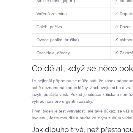
Měkké (kaše, jogurt)
✓ Ideální
Vařená zelenina
✓ Dopor
Chléb, pečivo
⚠ Pozor
Ovoce (jablko, hruška)
✗ Vyhnou
Orchideje, ořechy
✗ Zakáz
Co dělat, když se něco pok
I s nejlepší přípravou se může stát, že zásek odpad
sobě neznamená konec léčby. Zachovejte si ho a vraťte
jazyk, použijte vosk. Pokud je situace kritická a nemůže
vyhradí čas pro urgentní zásahy.
První týden je test vytrvalosti, ale také důkaz, že vá
hygienu, Jezte moudře a buďte ke svým zubům vlídní.
Jak dlouho trvá, než přestano