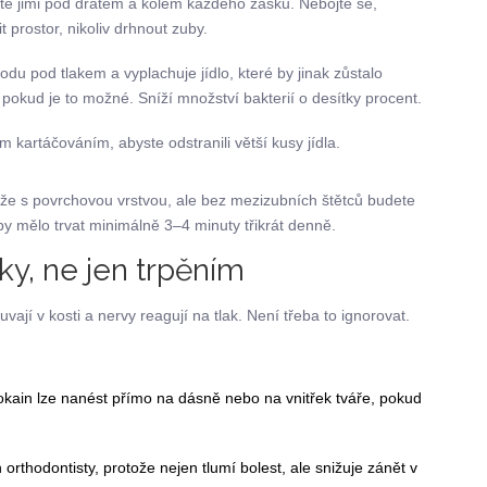
te jimi pod drátem a kolem každého zásku. Nebojte se,
t prostor, nikoliv drhnout zuby.
odu pod tlakem a vyplachuje jídlo, které by jinak zůstalo
 pokud je to možné. Sníží množství bakterií o desítky procent.
 kartáčováním, abyste odstranili větší kusy jídla.
ůže s povrchovou vrstvou, ale bez mezizubních štětců budete
by mělo trvat minimálně 3–4 minuty třikrát denně.
ky, ne jen trpěním
ají v kosti a nervy reagují na tlak. Není třeba to ignorovat.
okain lze nanést přímo na dásně nebo na vnitřek tváře, pokud
rthodontisty, protože nejen tlumí bolest, ale snižuje zánět v