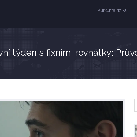
Kurkuma rizika
rvní týden s fixními rovnátky: Pr