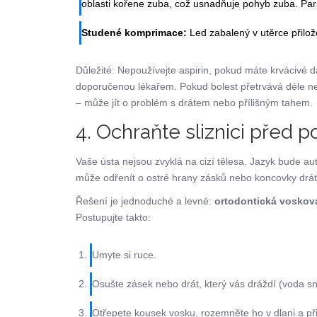
oblasti kořene zuba, což usnadňuje pohyb zuba. Para
Studené komprimace:
Led zabalený v utěrce přilože
Důležité: Nepoužívejte aspirin, pokud máte krvácivé
doporučenou lékařem. Pokud bolest přetrvává déle než
– může jít o problém s drátem nebo přílišným tahem.
4. Ochraňte sliznici před 
Vaše ústa nejsou zvyklá na cizí tělesa. Jazyk bude au
může odřenít o ostré hrany zásků nebo koncovky drátu
Řešení je jednoduché a levné:
ortodontická voskov
Postupujte takto:
Umyte si ruce.
Osušte zásek nebo drát, který vás dráždí (voda sni
Otřepete kousek vosku, rozemněte ho v dlani a při