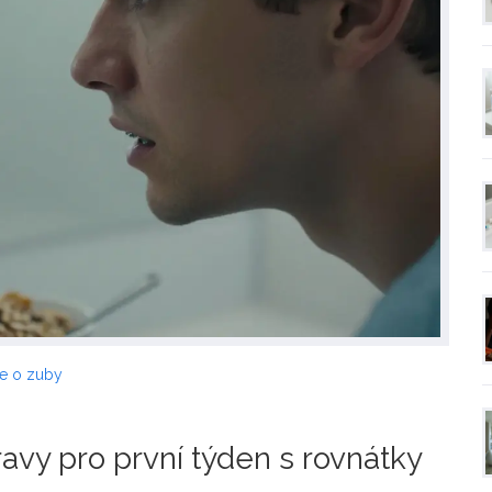
če o zuby
avy pro první týden s rovnátky