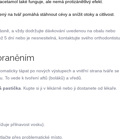
cetamol také funguje, ale nemá protizánětlivý efekt.
ný na tvář pomáhá stáhnout cévy a snížit otoky a citlivost.
 dásně, a vždy dodržujte dávkování uvedenou na obalu nebo
 5 dní nebo je nesnesitelná, kontaktujte svého orthodontistu
poraněním
tomaticky tápat po nových výstupech a vnitřní strana tváře se
. To vede k tvoření aftů (boláků) a vředů.
á pastička
. Kupte si ji v lékárně nebo ji dostanete od lékaře.
žuje přilnavost vosku).
tlačte přes problematické místo.