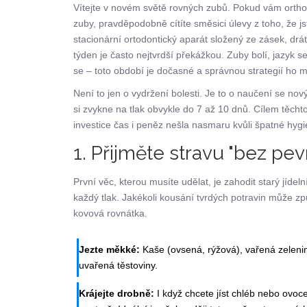
Vítejte v novém světě rovných zubů. Pokud vám orthod
zuby, pravděpodobně cítíte směsici úlevy z toho, že js
stacionární ortodontický aparát složený ze zásek, drá
týden je často nejtvrdší překážkou. Zuby bolí, jazyk s
se – toto období je dočasné a správnou strategií ho m
Není to jen o vydržení bolesti. Je to o naučení se no
si zvykne na tlak obvykle do 7 až 10 dnů. Cílem těchto 
investice čas i peněz nešla nasmaru kvůli špatné hy
1. Přijměte stravu "bez pev
První věc, kterou musíte udělat, je zahodit starý jídel
každý tlak. Jakékoli kousání tvrdých potravin může 
kovová rovnátka.
Jezte měkké:
Kaše (ovsená, rýžová), vařená zelenin
uvařená těstoviny.
Krájejte drobně:
I když chcete jíst chléb nebo ovoc