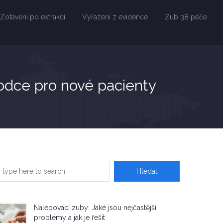
Zotavení po extrakci
Vyřazení z evidence
Zub 38 péče
ůvodce pro nové pacienty
Nalepovací zuby: Jaké jsou nejčastější
problémy a jak je řešit