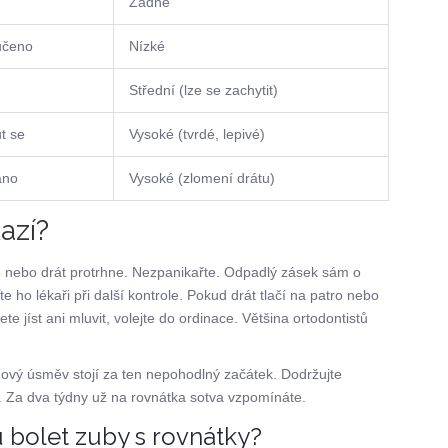
Žádné
učeno
Nízké
Střední (lze se zachytit)
t se
Vysoké (tvrdé, lepivé)
áno
Vysoké (zlomení drátu)
azí?
ne nebo drát protrhne. Nezpanikařte. Odpadlý zásek sám o
 ho lékaři při další kontrole. Pokud drát tlačí na patro nebo
te jíst ani mluvit, volejte do ordinace. Většina ortodontistů
š nový úsměv stojí za ten nepohodlný začátek. Dodržujte
 Za dva týdny už na rovnátka sotva vzpomínáte.
u bolet zuby s rovnátky?