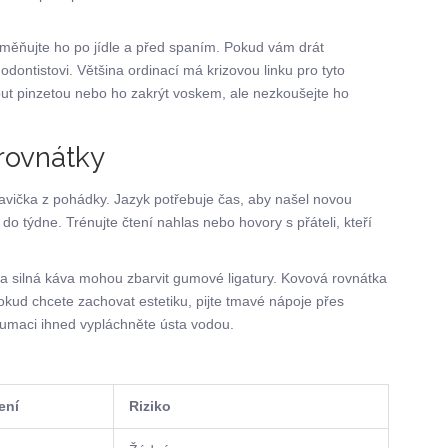
Vyměňujte ho po jídle a před spaním. Pokud vám drát
dontistovi. Většina ordinací má krizovou linku pro tyto
ut pinzetou nebo ho zakrýt voskem, ale nezkoušejte ho
 rovnátky
tavička z pohádky. Jazyk potřebuje čas, aby našel novou
 do týdne. Trénujte čtení nahlas nebo hovory s přáteli, kteří
y a silná káva mohou zbarvit gumové ligatury. Kovová rovnátka
ud chcete zachovat estetiku, pijte tmavé nápoje přes
zumaci ihned vypláchněte ústa vodou.
ení
Riziko