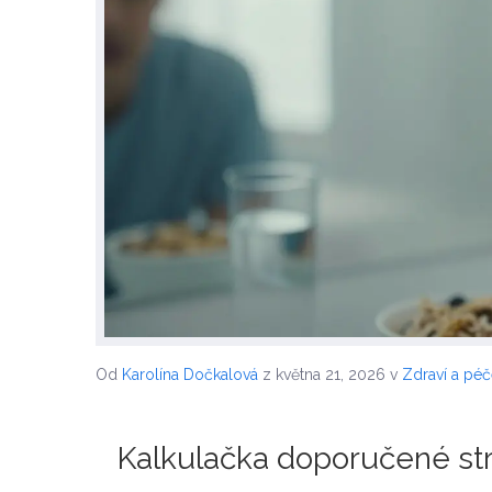
Od
Karolína Dočkalová
z května 21, 2026
v
Zdraví a pé
Kalkulačka doporučené str