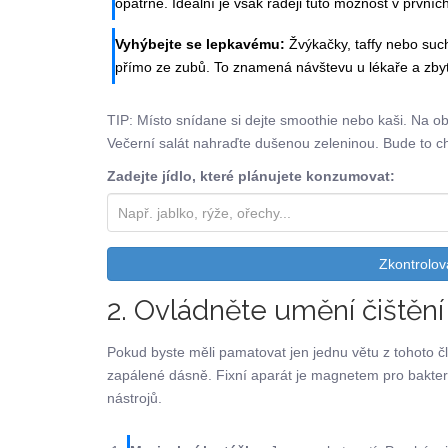
opatrně. Ideální je však raději tuto možnost v první
Vyhýbejte se lepkavému:
Žvýkačky, taffy nebo suc
přímo ze zubů. To znamená návštevu u lékaře a zby
TIP: Místo snídane si dejte smoothie nebo kaši. Na 
Večerní salát nahraďte dušenou zeleninou. Bude to chut
Zadejte jídlo, které plánujete konzumovat:
Zkontrolov
2. Ovládněte umění čištěn
Pokud byste měli pamatovat jen jednu větu z tohoto čl
zapálené dásně. Fixní aparát je magnetem pro bakteri
nástrojů.