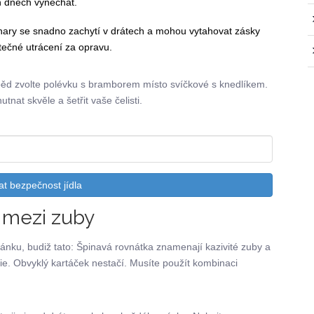
ch dnech vynechat.
hary se snadno zachytí v drátech a mohou vytahovat zásky
tečné utrácení za opravu.
oběd zvolte polévku s bramborem místo svíčkové s knedlíkem.
nat skvěle a šetřit vaše čelisti.
at bezpečnost jídla
í mezi zuby
ánku, budiž tato: Špinavá rovnátka znamenají kazivité zuby a
e. Obvyklý kartáček nestačí. Musíte použít kombinaci