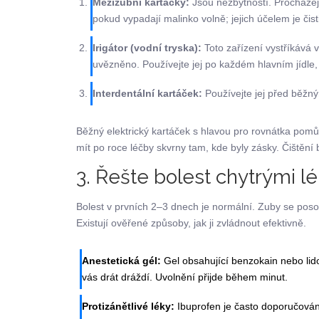
Mezizubní kartáčky:
Jsou nezbytností. Procházej
pokud vypadají malinko volně; jejich účelem je čisti
Irigátor (vodní tryska):
Toto zařízení vystříkává v
uvězněno. Používejte jej po každém hlavním jídle,
Interdentální kartáček:
Používejte jej před běžným
Běžný elektrický kartáček s hlavou pro rovnátka pom
mít po roce léčby skvrny tam, kde byly zásky. Čištění 
3. Řešte bolest chytrými lé
Bolest v prvních 2–3 dnech je normální. Zuby se posouv
Existují ověřené způsoby, jak ji zvládnout efektivně.
Anestetická gél:
Gel obsahující benzokain nebo lid
vás drát dráždí. Uvolnění přijde během minut.
Protizánětlivé léky:
Ibuprofen je často doporučován o