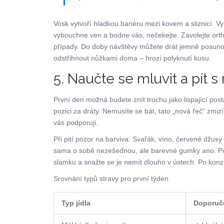
Vosk vytvoří hladkou bariéru mezi kovem a sliznicí. 
vybouchne ven a bodne vás, nečekejte. Zavolejte ortho
případy. Do doby návštěvy můžete drát jemně posuno
odstřihnout nůžkami doma – hrozí polyknutí kusu.
5. Naučte se mluvit a pít s
První den možná budete znít trochu jako lispající pos
pozici za dráty. Nemusíte se bát, tato „nová řeč“ zmizí
vás podporují.
Při pití pozor na barviva. Svařák, víno, červené džus
sama o sobě nezešednou, ale barevné gumky ano. Pok
slamku a snažte se je nemít dlouho v ústech. Po kon
Srovnání typů stravy pro první týden
Typ jídla
Doporuč