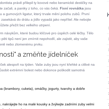
ontista právě přilepil ty kovové nebo keramické destičky na
te začali, a paniky z toho, co vás čeká.
Fixní rovnátka
jsou
tu a gumových ligatur, který trvale mění polohu zubů. První
e zasekává do drátu a jídlo vypadá jako nepřítel. Ale nebojte
ůžete přežít bez velkého utrpení.
vým návykům, které budou klíčové pro úspěch celé léčby. Tělo
pěti tipů není jen zmírnit nepohodlí, ale zajistit, aby vaše
gieně nebo zlomenému prvku.
nosti" a změňte jídelníček
níček alespoň na týden. Vaše zuby jsou nyní křehké a citlivé na
způsobit extrémní bolest nebo dokonce poškodit samotná
a (brambory, cuketa), omáčky, jogurty, tvarohy a dobře
e, nakrájejte ho na malé kousky a žvýkejte zadními zuby velmi