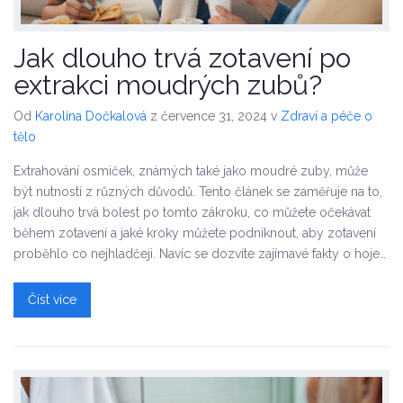
Jak dlouho trvá zotavení po
extrakci moudrých zubů?
Od
Karolína Dočkalová
z července 31, 2024
v
Zdraví a péče o
tělo
Extrahování osmiček, známých také jako moudré zuby, může
být nutností z různých důvodů. Tento článek se zaměřuje na to,
jak dlouho trvá bolest po tomto zákroku, co můžete očekávat
během zotavení a jaké kroky můžete podniknout, aby zotavení
proběhlo co nejhladčeji. Navíc se dozvíte zajímavé fakty o hojení
dásní a tipy, jak zmírnit nepříjemné pocity.
Číst více