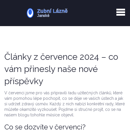
Kurkuma rizika
Zotavení po extrakci
Vyřazení z evidence
Zub 38 péče
Články z července 2024 – co
vám přinesly naše nové
příspěvky
V červenci jsme pro vás připravili řadu užitečných článků, které
vám pomohou lépe pochopit, co se děje ve vašich ústech a jak
si udržet zdravý úsměv. Každý z nich nabízí konkrétní rady, které
můžete okamžitě vyzkoušet. Pojďme si stručně projít, co se na
našem blogu tohohle měsíce objevil.
Co se dozvíte v červenci?