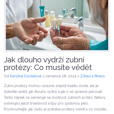
Jak dlouho vydrží zubní
protézy: Co musíte vědět
Od
Karolína Dočkalová
z července 28, 2024
v
Zdraví a fitness
Zubní protézy mohou výrazně zlepšit kvalitu života, ale je
důležité vědět, jak dlouho vydrží a jak o ně správně pečovat.
Tento článek se zaměřuje na životnost zubních protéz, faktory
ovlivňující jejich trvanlivost a tipy pro správnou péči.
Prozkoumejte, jak často je potřeba protézy měnit a co můžete