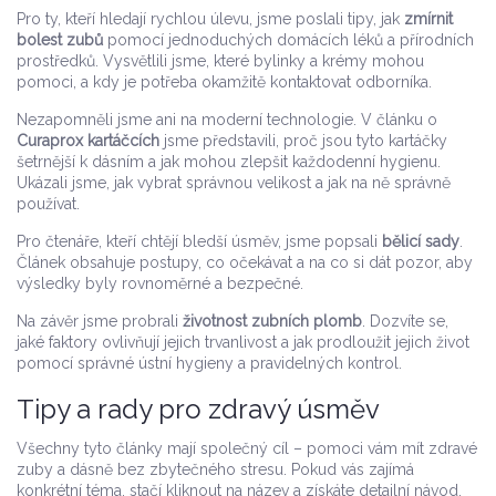
Pro ty, kteří hledají rychlou úlevu, jsme poslali tipy, jak
zmírnit
bolest zubů
pomocí jednoduchých domácích léků a přírodních
prostředků. Vysvětlili jsme, které bylinky a krémy mohou
pomoci, a kdy je potřeba okamžitě kontaktovat odborníka.
Nezapomněli jsme ani na moderní technologie. V článku o
Curaprox kartáčcích
jsme představili, proč jsou tyto kartáčky
šetrnější k dásním a jak mohou zlepšit každodenní hygienu.
Ukázali jsme, jak vybrat správnou velikost a jak na ně správně
používat.
Pro čtenáře, kteří chtějí bledší úsměv, jsme popsali
bělicí sady
.
Článek obsahuje postupy, co očekávat a na co si dát pozor, aby
výsledky byly rovnoměrné a bezpečné.
Na závěr jsme probrali
životnost zubních plomb
. Dozvíte se,
jaké faktory ovlivňují jejich trvanlivost a jak prodloužit jejich život
pomocí správné ústní hygieny a pravidelných kontrol.
Tipy a rady pro zdravý úsměv
Všechny tyto články mají společný cíl – pomoci vám mít zdravé
zuby a dásně bez zbytečného stresu. Pokud vás zajímá
konkrétní téma, stačí kliknout na název a získáte detailní návod.