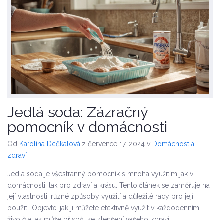
Jedlá soda: Zázračný
pomocník v domácnosti
Od
Karolína Dočkalová
z července 17, 2024
v
Domácnost a
zdraví
Jedlá soda je všestranný pomocník s mnoha využitím jak v
domácnosti, tak pro zdraví a krásu. Tento článek se zaměřuje na
její vlastnosti, různé způsoby využití a důležité rady pro její
použití. Objevte, jak ji můžete efektivně využít v každodenním
životě a jak může přispět ke zlepšení vašeho zdraví.