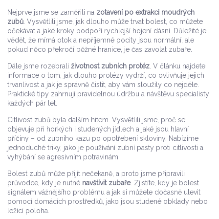
Nejprve jsme se zaměřili na
zotavení po extrakci moudrých
zubů
. Vysvětlili jsme, jak dlouho může trvat bolest, co můžete
očekávat a jaké kroky podpoří rychlejší hojení dásní. Důležité je
vědět, že mírná otok a nepříjemné pocity jsou normální, ale
pokud něco překročí běžné hranice, je čas zavolat zubaře.
Dále jsme rozebrali
životnost zubních protéz
. V článku najdete
informace o tom, jak dlouho protézy vydrží, co ovlivňuje jejich
trvanlivost a jak je správně čistit, aby vám sloužily co nejdéle.
Praktické tipy zahrnují pravidelnou údržbu a návštěvu specialisty
každých pár let.
Citlivost zubů byla dalším hitem. Vysvětlili jsme, proč se
objevuje při horkých i studených jídlech a jaké jsou hlavní
příčiny – od zubního kazu po opotřebení skloviny. Nabízíme
jednoduché triky, jako je používání zubní pasty proti citlivosti a
vyhýbání se agresivním potravinám.
Bolest zubů může přijít nečekaně, a proto jsme připravili
průvodce, kdy je nutné
navštívit zubaře
. Zjistíte, kdy je bolest
signálem vážnějšího problému a jak si můžete dočasně ulevit
pomocí domácích prostředků, jako jsou studené obklady nebo
ležící poloha.