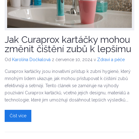
Jak Curaprox kartáčky mohou
změnit čištění zubů k lepšímu
Od
Karolína Dočkalová
z července 10, 2024
v
Zdraví a péče
Curaprox kartáčky jsou inovativní přístup k zubní hygieně, který
mnohým lidem ukazuje, jak mohou přistupovat k čištění zubů
efektivněji a šetrněji. Tento článek se zaměřuje na výhody
používání Curaprox kartáčků, včetně jejich designu, materiálů a
technologie, které jim umožňují dosáhnout lepších výsledků.
Nabízí také užitečné tipy a zajímavé fakta o péči o zuby s těmito
kartáčky.
Číst více