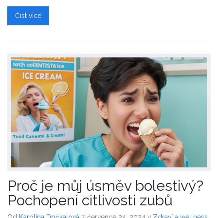
udělat pro jejich dlouhodobé uchování.
Číst více
Proč je můj úsměv bolestivý?
Pochopení citlivosti zubů
Od
Karolína Dočkalová
z července 24, 2024
v
Zdraví a wellness