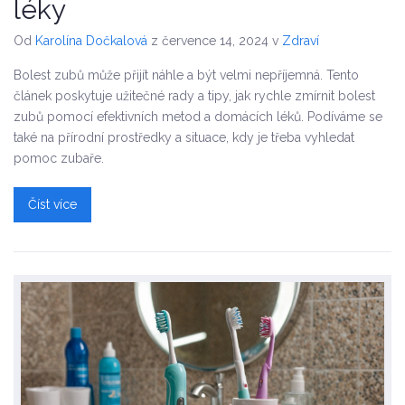
léky
Od
Karolína Dočkalová
z července 14, 2024
v
Zdraví
Bolest zubů může přijít náhle a být velmi nepříjemná. Tento
článek poskytuje užitečné rady a tipy, jak rychle zmírnit bolest
zubů pomocí efektivních metod a domácích léků. Podíváme se
také na přírodní prostředky a situace, kdy je třeba vyhledat
pomoc zubaře.
Číst více