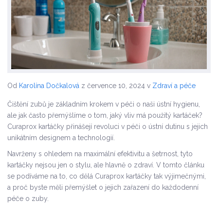
Od
Karolína Dočkalová
z července 10, 2024
v
Zdraví a péče
Čištění zubů je základním krokem v péči o naši ústní hygienu,
ale jak často přemýšlíme o tom, jaký vliv má použitý kartáček?
Curaprox kartáčky přinášejí revoluci v péči o ústní dutinu s jejich
unikátním designem a technologií.
Navrženy s ohledem na maximální efektivitu a šetrnost, tyto
kartáčky nejsou jen o stylu, ale hlavně o zdraví. V tomto článku
se podíváme na to, co dělá Curaprox kartáčky tak výjimečnými,
a proč byste měli přemýšlet o jejich zařazení do každodenní
péče o zuby.