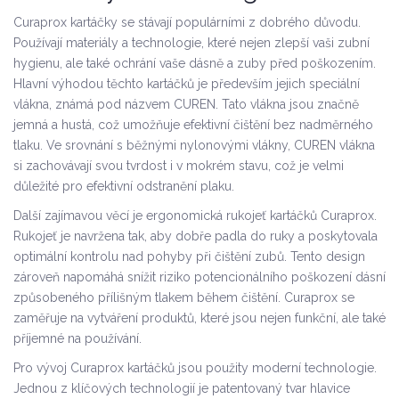
Curaprox kartáčky se stávají populárními z dobrého důvodu.
Používají materiály a technologie, které nejen zlepší vaši zubní
hygienu, ale také ochrání vaše dásně a zuby před poškozením.
Hlavní výhodou těchto kartáčků je především jejich speciální
vlákna, známá pod názvem CUREN. Tato vlákna jsou značně
jemná a hustá, což umožňuje efektivní čištění bez nadměrného
tlaku. Ve srovnání s běžnými nylonovými vlákny, CUREN vlákna
si zachovávají svou tvrdost i v mokrém stavu, což je velmi
důležité pro efektivní odstranění plaku.
Další zajímavou věcí je ergonomická rukojeť kartáčků Curaprox.
Rukojeť je navržena tak, aby dobře padla do ruky a poskytovala
optimální kontrolu nad pohyby při čištění zubů. Tento design
zároveň napomáhá snížit riziko potencionálního poškození dásní
způsobeného přílišným tlakem během čištění. Curaprox se
zaměřuje na vytváření produktů, které jsou nejen funkční, ale také
příjemné na používání.
Pro vývoj Curaprox kartáčků jsou použity moderní technologie.
Jednou z klíčových technologií je patentovaný tvar hlavice