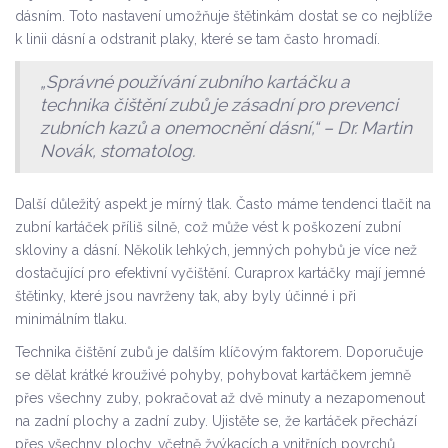
dásním. Toto nastavení umožňuje štětinkám dostat se co nejblíže
k linii dásní a odstranit plaky, které se tam často hromadí.
„Správné používání zubního kartáčku a
technika čištění zubů je zásadní pro prevenci
zubních kazů a onemocnění dásní,“ – Dr. Martin
Novák, stomatolog.
Další důležitý aspekt je mírný tlak. Často máme tendenci tlačit na
zubní kartáček příliš silně, což může vést k poškození zubní
skloviny a dásní. Několik lehkých, jemných pohybů je více než
dostačující pro efektivní vyčištění. Curaprox kartáčky mají jemné
štětinky, které jsou navrženy tak, aby byly účinné i při
minimálním tlaku.
Technika čištění zubů je dalším klíčovým faktorem. Doporučuje
se dělat krátké krouživé pohyby, pohybovat kartáčkem jemně
přes všechny zuby, pokračovat až dvě minuty a nezapomenout
na zadní plochy a zadní zuby. Ujistěte se, že kartáček přechází
přes všechny plochy, včetně žvýkacích a vnitřních povrchů.