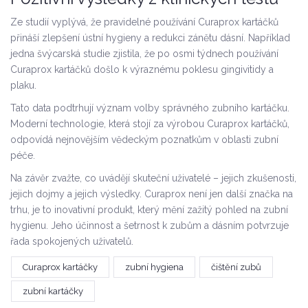
Ze studií vyplývá, že pravidelné používání Curaprox kartáčků
přináší zlepšení ústní hygieny a redukci zánětu dásní. Například
jedna švýcarská studie zjistila, že po osmi týdnech používání
Curaprox kartáčků došlo k výraznému poklesu gingivitidy a
plaku.
Tato data podtrhují význam volby správného zubního kartáčku.
Moderní technologie, která stojí za výrobou Curaprox kartáčků,
odpovídá nejnovějším vědeckým poznatkům v oblasti zubní
péče.
Na závěr zvažte, co uvádějí skuteční uživatelé – jejich zkušenosti,
jejich dojmy a jejich výsledky. Curaprox není jen další značka na
trhu, je to inovativní produkt, který mění zažitý pohled na zubní
hygienu. Jeho účinnost a šetrnost k zubům a dásním potvrzuje
řada spokojených uživatelů.
Curaprox kartáčky
zubní hygiena
čištění zubů
zubní kartáčky