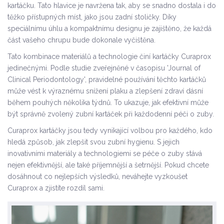
kartáčku. Tato hlavice je navržena tak, aby se snadno dostala i do
těžko přístupných míst, jako jsou zadní stoličky. Díky
speciálnímu úhlu a kompaktnímu designu je zajištěno, že každá
část vašeho chrupu bude dokonale vyčištěna.
Tato kombinace materiálů a technologie činí kartáčky Curaprox
jedinečnými. Podle studie zveřejněné v časopisu 'Journal of
Clinical Periodontology', pravidelné používání těchto kartáčků
může vést k výraznému snížení plaku a zlepšení zdraví dásní
během pouhých několika týdnů. To ukazuje, jak efektivní může
být správně zvolený zubní kartáček při každodenní péči o zuby.
Curaprox kartáčky jsou tedy vynikající volbou pro každého, kdo
hledá způsob, jak zlepšit svou zubní hygienu. S jejich
inovativními materiály a technologiemi se péče o zuby stává
nejen efektivnější, ale také příjemnější a šetrnější. Pokud chcete
dosáhnout co nejlepších výsledků, neváhejte vyzkoušet
Curaprox a zjistíte rozdíl sami.