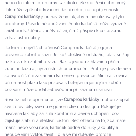
nebo dentálními problémy. Jakékoli nešetrné tření nebo tvrdý
tlak může způsobit krvácení dásní nebo jiné nepříjemnosti.
Curaprox kartáčky
jsou navrženy tak, aby minimalizovaly tyto
problémy. Pravidelné používání těchto kartáčků může výrazně
snížit podráždění a záněty dásní, čímž přispívá k celkovému
zdraví ústní dutiny.
Jedním z největších přínosů Curaprox kartáčků je jejich
prevence zubního kazu. Jelikož efektivně odstraňují plak, snižují
riziko vzniku zubního kazu. Plak je jednou z hlavních příčin
zubního kazu a jiných ústních onemocnění. Proto je pravidelné a
správné čištění základním kamenem prevence. Minimalizovaná
přítomnost plaku také přispívá k bělejším a jasnějším zubům,
což vám může dodat sebevědomí při každém úsměvu.
Rovněž nelze opomenout, že
Curaprox kartáčky
mohou zlepšit
své zdraví díky svému ergonomickému designu. Rukojeť je
navržena tak, aby zajistila komfortní a pevné uchopení, což
zajišťuje stabilní a efektivní čištění. Bez ohledu na to, zda máte
menší nebo větší ruce, kartáček padne do ruky jako ulitý a
nebude vám vyklouzávat. To je velmi důležité, protože