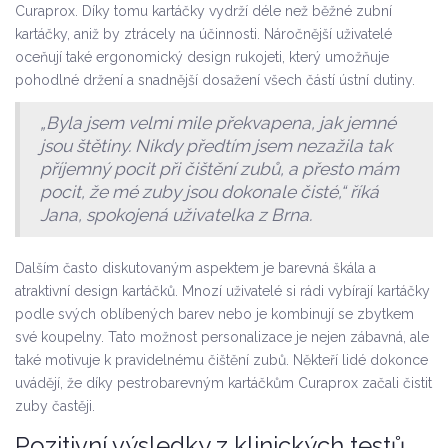
Curaprox. Díky tomu kartáčky vydrží déle než běžné zubní
kartáčky, aniž by ztrácely na účinnosti. Náročnější uživatelé
oceňují také ergonomický design rukojeti, který umožňuje
pohodlné držení a snadnější dosažení všech částí ústní dutiny.
„Byla jsem velmi mile překvapena, jak jemné
jsou štětiny. Nikdy předtím jsem nezažila tak
příjemný pocit při čištění zubů, a přesto mám
pocit, že mé zuby jsou dokonale čisté,“ říká
Jana, spokojená uživatelka z Brna.
Dalším často diskutovaným aspektem je barevná škála a
atraktivní design kartáčků. Mnozí uživatelé si rádi vybírají kartáčky
podle svých oblíbených barev nebo je kombinují se zbytkem
své koupelny. Tato možnost personalizace je nejen zábavná, ale
také motivuje k pravidelnému čištění zubů. Někteří lidé dokonce
uvádějí, že díky pestrobarevným kartáčkům Curaprox začali čistit
zuby častěji.
Pozitivní výsledky z klinických testů