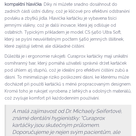
kompaktní hlavička
. Díky ní můžete snadno dosáhnout do
zadních částí ústní dutiny, což je klíčové pro efektivní odstranění
povlaku a zbytků jídla. Hlavička kartáčku je vybavena tisíci
jemnými vlákny, což je další inovace, která jej odlišuje od
ostatních. Typickým příkladem je model CS 5460 Ultra Soft,
který se pyšní neuvěřitelným počtem 5460 jemných štětinek,
které zajišťují šetrné, ale důkladné čištění.
Důležitá je i ergonomie rukojeti. Curaprox kartáčky mají unikátní
osmihranný tvar, který pomáhá uživateli správně držet kartáček
pod úhlem 45 stupňů, což je ideální pro efektivní čištění zubů a
dásní. To minimalizuje riziko poškození dásní, ke kterému může
docházet při použití kartáčků s méně propracovaným designem.
Kromě toho je rukojeť vyrobena z lehkých a odolných materiálů,
což zvyšuje komfort při každodenním používání.
A malá zajímavost od Dr. Michaely Seifertové,
známé dentální hygienistky: "Curaprox
kartáčky jsou skutečným průlomem.
Doporučujeme je nejen svým pacientům, ale