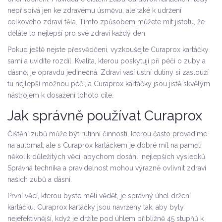
nepřispívá jen ke zdravému úsměvu, ale také k udržení
celkového zdraví těla. Tímto způsobem můžete mít jistotu, že
děláte to nejlepší pro své zdraví každý den.
Pokud ještě nejste přesvědčeni, vyzkoušejte Curaprox kartáčky
sami a uvidíte rozdíl. Kvalita, kterou poskytují při péči o zuby a
dásně, je opravdu jedinečná. Zdraví vaší ústní dutiny si zaslouží
tu nejlepší možnou péči, a Curaprox kartáčky jsou jistě skvělým
nástrojem k dosažení tohoto cíle.
Jak správně používat Curaprox
Čištění zubů může být rutinní činností, kterou často provádíme
na automat, ale s Curaprox kartáčkem je dobré mít na paměti
několik důležitých věcí, abychom dosáhli nejlepších výsledků.
Správná technika a pravidelnost mohou výrazně ovlivnit zdraví
našich zubů a dásní.
První věcí, kterou byste měli vědět, je správný úhel držení
kartáčku. Curaprox kartáčky jsou navrženy tak, aby byly
nejefektivnější, když je držíte pod úhlem přibližně 45 stupňů k