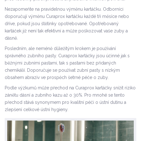
Nezapomeňte na pravidelnou výměnu kartáčku. Odborníci
doporučují výměnu Curaprox kartáčku každé tři měsíce nebo
dříve, pokud jsou štětinky opotřebované. Opotřebovaný
kartáček již není tak efektivní a může poškozovat vaše zuby a
dásně.
Posledním, ale neméně důležitým krokem je používání
správného zubního pasty. Curaprox kartáčky jsou účinné jak s
běžnými zubními pastami, tak s pastami bez přidaných
chemikálií. Doporučuje se používat zubní pasty s nízkým
obsahem abraziv ve prospěch šetrné péče o zuby.
Podle výzkumů může přechod na Curaprox kartáčky snížit riziko
zánětu dásní a zubního kazu až o 30%. Pro mnohé se tento
přechod stává synonymem pro kvalitní péči o ústní dutinu a
zlepšení celkové ústní hygieny.