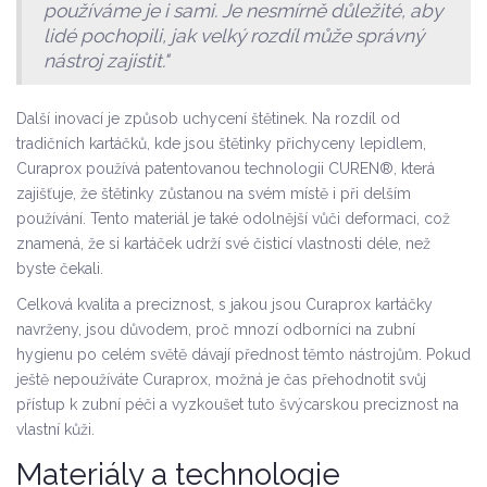
používáme je i sami. Je nesmírně důležité, aby
lidé pochopili, jak velký rozdíl může správný
nástroj zajistit."
Další inovací je způsob uchycení štětinek. Na rozdíl od
tradičních kartáčků, kde jsou štětinky přichyceny lepidlem,
Curaprox používá patentovanou technologii CUREN®, která
zajišťuje, že štětinky zůstanou na svém místě i při delším
používání. Tento materiál je také odolnější vůči deformaci, což
znamená, že si kartáček udrží své čisticí vlastnosti déle, než
byste čekali.
Celková kvalita a preciznost, s jakou jsou Curaprox kartáčky
navrženy, jsou důvodem, proč mnozí odborníci na zubní
hygienu po celém světě dávají přednost těmto nástrojům. Pokud
ještě nepoužíváte Curaprox, možná je čas přehodnotit svůj
přístup k zubní péči a vyzkoušet tuto švýcarskou preciznost na
vlastní kůži.
Materiály a technologie