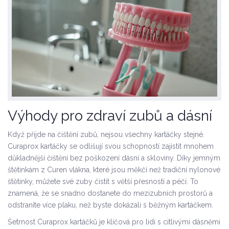
Výhody pro zdraví zubů a dásní
Když přijde na čištění zubů, nejsou všechny kartáčky stejné.
Curaprox kartáčky se odlišují svou schopností zajistit mnohem
důkladnější čištění bez poškození dásní a skloviny. Díky jemným
štětinkám z Curen vlákna, které jsou měkčí než tradiční nylonové
štětinky, můžete své zuby čistit s větší přesností a péčí. To
znamená, že se snadno dostanete do mezizubních prostorů a
odstraníte více plaku, než byste dokázali s běžným kartáčkem.
Šetrnost Curaprox kartáčků je klíčová pro lidi s citlivými dásněmi