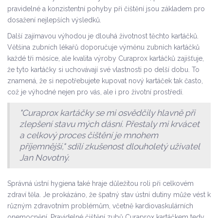
pravidelné a konzistentní pohyby při čištění jsou základem pro
dosažení nejlepších výsledků.
Další zajímavou výhodou je dlouhá životnost těchto kartáčků.
Většina zubních lékařů doporučuje výměnu zubních kartáčků
každé tři měsíce, ale kvalita výroby Curaprox kartáčků zajišťuje,
že tyto kartáčky si uchovávají své vlastnosti po delší dobu. To
znamená, že si nepotřebujete kupovat nový kartáček tak často,
což je výhodné nejen pro vás, ale i pro životní prostředí.
"Curaprox kartáčky se mi osvědčily hlavně při
zlepšení stavu mých dásní. Přestaly mi krvácet
a celkový proces čištění je mnohem
příjemnější," sdílí zkušenost dlouholetý uživatel
Jan Novotný.
Správná ústní hygiena také hraje důležitou roli při celkovém
zdraví těla. Je prokázáno, že špatný stav ústní dutiny může vést k
různým zdravotním problémům, včetně kardiovaskulárních
onemocnění. Pravidelné čištění zubů Curaprox kartáčkem tedy