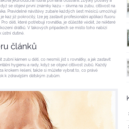
 Taková jednoduchá rutina pomáhá odstranit zbytky potravy a
ž se objeví první známky kazu – skvrna na zubu, citlivost na
rníka. Pravidelné návštěvy zubaře každých šest měsíců umožňují
 kaz již pokročilý, lze jej zastavit profesionální aplikací fluoru
o děti, které potřebují rovnátka, je důležité vědět, že některé
kození drátků. V takových případech se místo toho nabízí
k ústní dutině.
ru článků
zubní kámen u dětí, co nesmíš jíst s rovnátky, a jak zastavit
entální hygienu a rady, když se objeví citlivost zubů. Každý
a krokem řešení, takže si můžete vybrat to, co právě
krok k zdravějším dětským zubům.