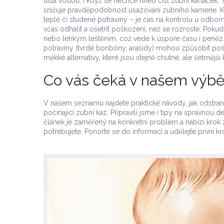
ústa vodou, i když se nechce hned číst zubní kartáček.
snižuje pravděpodobnost usazování zubního kamene. Kdy
teplé či studené potraviny – je čas na kontrolu u odbo
včas odhalit a ošetřit poškození, než se rozroste. Pokud je
nebo lehkým leštěním, což vede k úspoře času i peněz. Pr
potraviny (tvrdé bonbóny, arašídy) mohou způsobit poš
měkké alternativy, které jsou stejně chutné, ale šetrnější 
Co vás čeká v našem výbě
V našem seznamu najdete praktické návody, jak odstranit 
počínající zubní kaz. Připravili jsme i tipy na správnou d
článek je zaměřený na konkrétní problém a nabízí krok z
potřebujete. Ponořte se do informací a udělejte první 