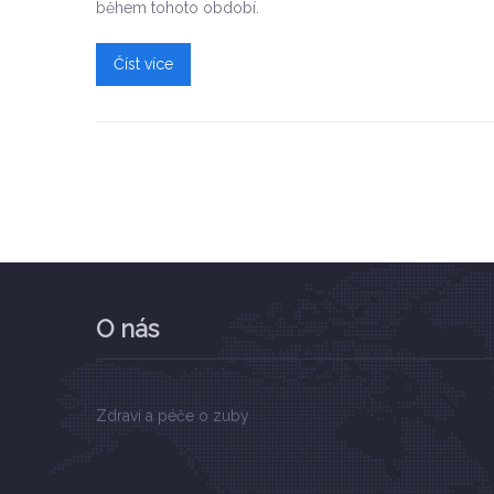
během tohoto období.
Číst více
O nás
Zdraví a péče o zuby