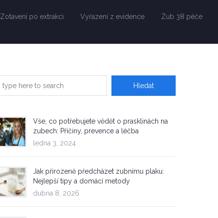
Zotavení po extrakci
Vyřazení z evidence
Zub 38 péče
Vše, co potřebujete vědět o prasklinách na
zubech: Příčiny, prevence a léčba
ledna 3, 2024
Jak přirozeně předcházet zubnímu plaku:
Nejlepší tipy a domácí metody
dubna 8, 2026