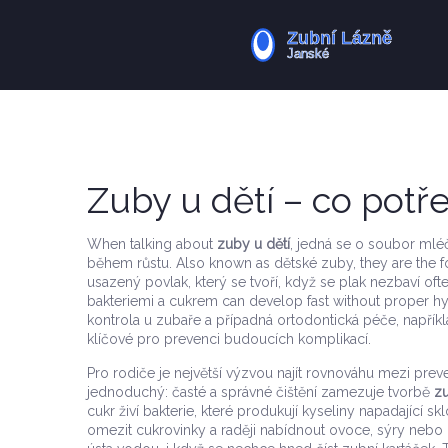
Zuby u dětí – co potř
When talking about
zuby u dětí
,
jedná se o soubor mléč
během růstu
. Also known as
dětské zuby
, they are the f
usazený povlak, který se tvoří, když se plak nezbaví
ofte
bakteriemi a cukrem
can develop fast without proper h
kontrola u zubaře
a případná ortodontická péče, napřík
klíčové pro prevenci budoucích komplikací.
Pro rodiče je největší výzvou najít rovnováhu mezi prev
jednoduchý: časté a správné čištění zamezuje tvorbě
z
cukr živí bakterie, které produkují kyseliny napadající s
omezit cukrovinky a raději nabídnout ovoce, sýry nebo oř