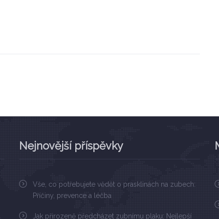
Nejnovější příspěvky
Vše, co potřebujete vědět o prasklinách na zubech:
Příčiny, prevence a léčba
Jak přirozeně předcházet zubnímu plaku: Nejlepší