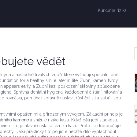
Kurkuma rizika
ebujete vědět
ných a následně trvalých zubů, které vyžadují speciální péči
oundation for a healthy smile later in life.
Zubní kámen
,
tvrdý
n appears early, a
Zubní kaz
,
poškození skloviny způsobené
ygiene. Správná
dentální hygiena
,
každodenní čištění, nitování a
lad
rovnátka
,
pomáhají správně nastavit růst čelistí a zubů
, jsou
entivními opatřeními a přirozeným vývojem. Základní princip je
ubního kamene
a snižuje riziko kazu. Když děti jedí sladkosti,
klovinu – to je hlavní cesta ke vzniku kazu. Proto se doporučuje
echy. Další praktický tip: po jídle nechte dítě vypláchnout