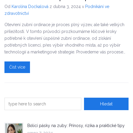
Od
Karolína Dočkalová
z dubna 3, 2024
v
Podnikání ve
zdravotnictví
Otevření zubní ordinace je proces plný výzev, ale také velkých
příležitostí. V tomto průvodci prozkoumáme klíčové kroky
potřebné k otevření úspěšné zubní ordinace, od získání
potřebných licencí, přes výběr vhodného místa, až po výběr
technologií a marketingové strategie. Provedeme vás procesem
krok za krokem, abychom vám pomohli vybudovat úspěšnou
zubní praxi.
Číst více
Bělicí pásky na zuby: Přínosy, rizika a praktické tipy