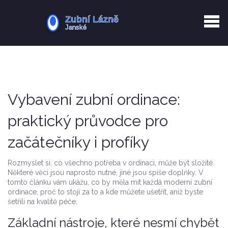
Kurkuma rizika
Zotavení po extrakci
Vyřazení z evidence
Zub 38 péče
Vybavení zubní ordinace:
praktický průvodce pro
začátečníky i profíky
Rozmyslet si, co všechno potřeba v ordinaci, může být složité.
Některé věci jsou naprosto nutné, jiné jsou spíše doplňky. V
tomto článku vám ukážu, co by měla mít každá moderní zubní
ordinace, proč to stojí za to a kde můžete ušetřit, aniž byste
šetřili na kvalitě péče.
Základní nástroje, které nesmí chybět