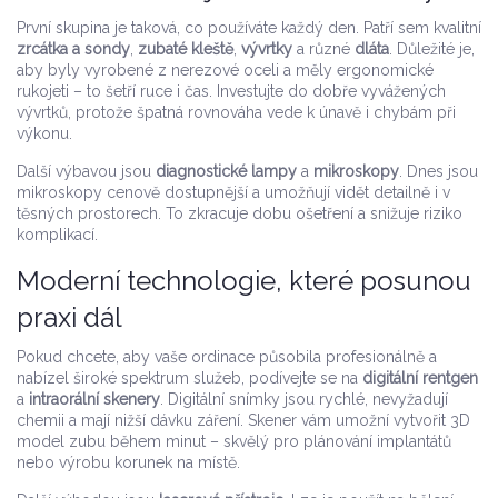
První skupina je taková, co používáte každý den. Patří sem kvalitní
zrcátka a sondy
,
zubaté kleště
,
vývrtky
a různé
dláta
. Důležité je,
aby byly vyrobené z nerezové oceli a měly ergonomické
rukojeti – to šetří ruce i čas. Investujte do dobře vyvážených
vývrtků, protože špatná rovnováha vede k únavě i chybám při
výkonu.
Další výbavou jsou
diagnostické lampy
a
mikroskopy
. Dnes jsou
mikroskopy cenově dostupnější a umožňují vidět detailně i v
těsných prostorech. To zkracuje dobu ošetření a snižuje riziko
komplikací.
Moderní technologie, které posunou
praxi dál
Pokud chcete, aby vaše ordinace působila profesionálně a
nabízel široké spektrum služeb, podívejte se na
digitální rentgen
a
intraorální skenery
. Digitální snímky jsou rychlé, nevyžadují
chemii a mají nižší dávku záření. Skener vám umožní vytvořit 3D
model zubu během minut – skvělý pro plánování implantátů
nebo výrobu korunek na místě.