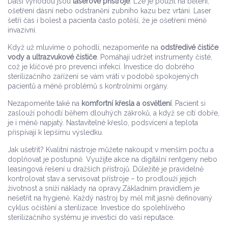
Další výhodou jsou
laserové přístroje
. Lze je použít na bělení,
ošetření dásní nebo odstranění zubního kazu bez vrtání. Laser
šetří čas i bolest a pacienta často potěší, že je ošetření méně
invazivní.
Když už mluvíme o pohodlí, nezapomeňte na
odstředivé čističe
vody a ultrazvukové čističe
. Pomáhají udržet instrumenty čisté,
což je klíčové pro prevenci infekcí. Investice do dobrého
sterilizačního zařízení se vám vrátí v podobě spokojených
pacientů a méně problémů s kontrolními orgány.
Nezapomeňte také na
komfortní křesla a osvětlení
. Pacient si
zaslouží pohodlí během dlouhých zákroků, a když se cítí dobře,
je i méně napjatý. Nastavitelné křeslo, podsvícení a teplota
přispívají k lepšímu výsledku.
Jak ušetřit? Kvalitní nástroje můžete nakoupit v menším počtu a
doplňovat je postupně. Využijte akce na digitální rentgeny nebo
leasingová řešení u dražších přístrojů. Důležité je pravidelně
kontrolovat stav a servisovat přístroje – to prodlouží jejich
životnost a sníží náklady na opravy.Základním pravidlem je
nešetřit na hygieně. Každý nástroj by měl mít jasně definovaný
cyklus očištění a sterilizace. Investice do spolehlivého
sterilizačního systému je investicí do vaší reputace.