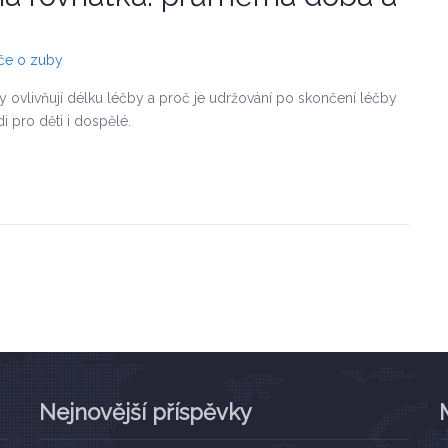
éče o zuby
ory ovlivňují délku léčby a proč je udržování po skončení léčby
i pro děti i dospělé.
Nejnovější příspěvky