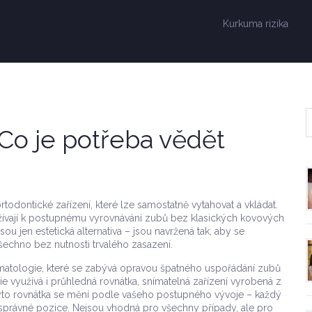
Kurkuma rizika
Co je potřeba vědět
 ortodontické zařízení, které lze samostatně vytahovat a vkládat
.
oužívají k postupnému vyrovnávání zubů bez klasických kovových
sou jen estetická alternativa – jsou navržená tak, aby se
šechno bez nutnosti trvalého zasazení.
matologie, které se zabývá opravou špatného uspořádání zubů
e využívá i
průhledná rovnátka
,
snímatelná zařízení vyrobená z
yto rovnátka se mění podle vašeho postupného vývoje – každý
správné pozice. Nejsou vhodná pro všechny případy, ale pro