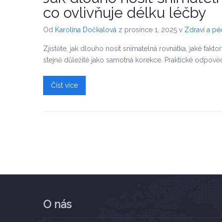
co ovlivňuje délku léčby
Od
Karolína Dočkalová
z prosince 1, 2025
v
Zdraví a p
Zjistěte, jak dlouho nosit snímatelná rovnátka, jaké fakt
stejně důležité jako samotná korekce. Praktické odpověd
Číst více
O nás