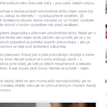
hké překrytí nebo křečovité zuby – jsou často ideální volbou.
 navrhuje a sleduje průběh ortodontické léčby
nejen vybírá typ
sou „nákup na internetu“ – vyžadují přesné vyšetření, 3D
sit dostatečně dlouho denně (obvykle 20–22 hodin), výsledek
te skončit s horším výsledkem než před začátkem.
lexní diagnostika a plánování ortodontické léčby
. Nejde jen o
rá klinika vám nejen dodá zařízení, ale vysvětlí, jak se o ně
kterých případech je potřeba doplnit i jiné postupy – jako je
o všechno se děje pod dohledem odborníka.
o plánování. Pokud jste si přáli pohodlnější, skrytější a méně
vný směr. Ale jen pokud se k tomu přistoupí vážně – s
linice jsme viděli, jak lidé po letech nesplněných očekávání
šetření. A pak museli začít znovu. Nechte se poradit – nejen
na otázky, které se vám možná ještě nezodpověděly: jak se
dyž rovnátka ztratíte, nebo jak se vyhnout běžným chybám. Každý
brožury.