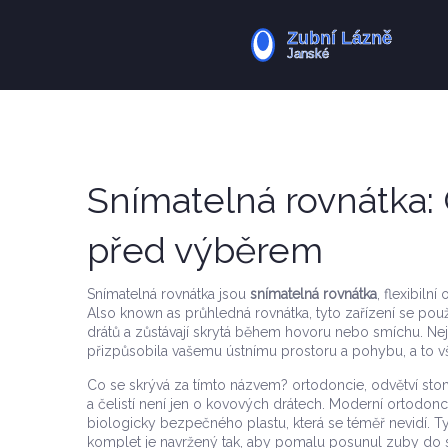
Snímatelná rovnátka: 
před výběrem
Snímatelná rovnátka jsou
snímatelná rovnátka
,
flexibilní
Also known as
průhledná rovnátka
, tyto zařízení se p
drátů a zůstávají skrytá během hovoru nebo smíchu.
Nej
přizpůsobila vašemu ústnímu prostoru a pohybu, a to v
Co se skrývá za tímto názvem?
ortodoncie
,
odvětví sto
a čelistí
není jen o kovových drátech. Moderní ortodonci
biologicky bezpečného plastu, která se téměř nevidí
. T
komplet je navržený tak, aby pomalu posunul zuby do 