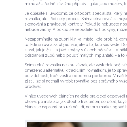
mírné až středně závažné případy – jako jsou mezery, le
Je důležité si uvědomit, že
ortodont
,
specialista, který
rovnátka, ale i řídí celý proces. Snímatelná rovnátka nej
skenování a pravidelné kontroly. Pokud je nebudete no
nebude žádný. A pokud se nebudete řídit pokyny, může
Nezapomínejte na
zubní klinika
,
místo, kde probíhá komp
to, kde si rovnátka objednáte, ale o to, kdo vás vede. Dob
starat, jak je čistit a jaké změny v ústech očekávat. V ně
odstranění zubů nebo použití malých implantátů – a t
Snímatelná rovnátka nejsou zázrak, ale výsledek pečlivéh
omezenou alternativu k tradičním rovnátkům, je to sprá
pravidelností, trpělivostí a odbornou podporou. V naší k
zjistili, že si nechali vyrobit rovnátka bez správného vy
prodávat.
V níže uvedených článcích najdete praktické odpovědi 
chovat po instalaci, jak dlouho trvá léčba, co dělat, k
článek je napsaný pro reálné lidi, ne pro marketingové 