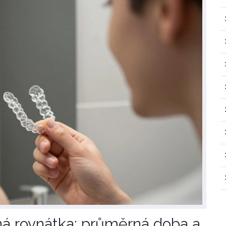
ná rovnátka: průměrná doba a