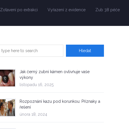
Zotavení po extrakci
Vyřazení z evidence
Zub 38 péče
Jak černý zubní kámen ovlivňuje vaše
výkony
listopadu 16, 2025
Rozpoznání kazu pod korunkou: Příznaky a
řešení
února 18, 2024