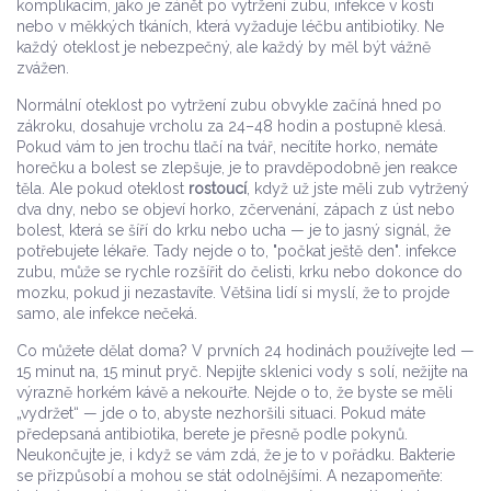
komplikacím, jako je
zánět po vytržení zubu
,
infekce v kosti
nebo v měkkých tkáních, která vyžaduje léčbu antibiotiky
. Ne
každý oteklost je nebezpečný, ale každý by měl být vážně
zvážen.
Normální oteklost po vytržení zubu obvykle začíná hned po
zákroku, dosahuje vrcholu za 24–48 hodin a postupně klesá.
Pokud vám to jen trochu tlačí na tvář, necítíte horko, nemáte
horečku a bolest se zlepšuje, je to pravděpodobně jen reakce
těla. Ale pokud oteklost
rostoucí
, když už jste měli zub vytržený
dva dny, nebo se objeví horko, zčervenání, zápach z úst nebo
bolest, která se šíří do krku nebo ucha — je to jasný signál, že
potřebujete lékaře. Tady nejde o to, "počkat ještě den".
infekce
zubu
,
může se rychle rozšířit do čelisti, krku nebo dokonce do
mozku, pokud ji nezastavíte
. Většina lidí si myslí, že to projde
samo, ale infekce nečeká.
Co můžete dělat doma? V prvních 24 hodinách používejte led —
15 minut na, 15 minut pryč. Nepijte sklenici vody s solí, nežijte na
výrazně horkém kávě a nekouřte. Nejde o to, že byste se měli
„vydržet“ — jde o to, abyste nezhoršili situaci. Pokud máte
předepsaná antibiotika, berete je přesně podle pokynů.
Neukončujte je, i když se vám zdá, že je to v pořádku. Bakterie
se přizpůsobí a mohou se stát odolnějšími. A nezapomeňte: