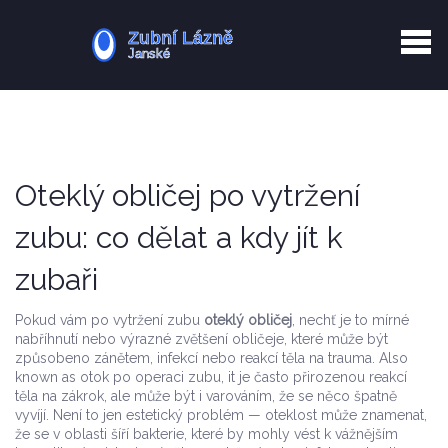
Kurkuma rizika
Zotavení po extrakci
Vyřazení z evidence
Zub 38 péče
Oteklý obličej po vytržení
zubu: co dělat a kdy jít k
zubaři
Pokud vám po vytržení zubu
oteklý obličej
,
nechť je to mírné
nabříhnutí nebo výrazné zvětšení obličeje, které může být
způsobeno zánětem, infekcí nebo reakcí těla na trauma
. Also
known as
otok po operaci zubu
, it je často přirozenou reakcí
těla na zákrok, ale může být i varováním, že se něco špatně
vyvíjí.
Není to jen estetický problém — oteklost může znamenat,
že se v oblasti šíří bakterie, které by mohly vést k vážnějším