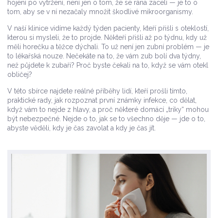
hojení po vytržení
,
není jen o tom, že se rána zacelí — je to o
tom, aby se v ní nezačaly množit škodlivé mikroorganismy
.
V naší klinice vidíme každý týden pacienty, kteří přišli s oteklostí,
kterou si mysleli, že to projde. Někteří přišli až po týdnu, kdy už
měli horečku a těžce dýchali. To už není jen zubní problém — je
to lékařská nouze. Nečekáte na to, že vám zub bolí dva týdny,
než půjdete k zubaři? Proč byste čekali na to, když se vám otekl
obličej?
V této sbírce najdete reálné příběhy lidí, kteří prošli tímto,
praktické rady, jak rozpoznat první známky infekce, co dělat,
když vám to nejde z hlavy, a proč některé domácí „triky“ mohou
být nebezpečné. Nejde o to, jak se to všechno děje — jde o to,
abyste věděli, kdy je čas zavolat a kdy je čas jít.