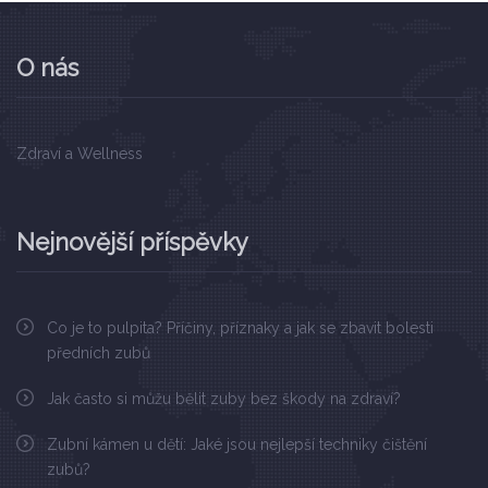
O nás
Zdraví a Wellness
Nejnovější příspěvky
Co je to pulpita? Příčiny, příznaky a jak se zbavit bolesti
předních zubů
Jak často si můžu bělit zuby bez škody na zdraví?
Zubní kámen u dětí: Jaké jsou nejlepší techniky čištění
zubů?