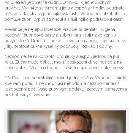
Po ošetření je důležité dodržovat několik jednoduchých
pravidel. Vyhněte se tvrdému jídlu alespoň 24 hodin, používáte
měkký kartáček a vyplachujte ústa ústní vodou bez alkoholu. To
pomůže zubní výplni ztuhnout a snížit riziko podráždění dásní.
Prevence je nejlepší investice. Pravidelná dentální hygiena,
používání fluoridové pasty a zubní nitě snižují riziko vzniku
nových kazů. Omezte sladkosti a sycené nápoje, zejména mezi
jídly, protože cukr a kyseliny podněcují rozklad skloviny.
Nezapomeňte na kontrolní prohlídky alespoň jednou za půl
roku. Zubař může odhalit menší poškození dříve, než se z něj
stane bolest. Včasná diagnostika šetří nejen peníze, ale i nervy.
Ošetření kazu není složité, pokud jednáte včas. Vyberte si kliniku,
kde vám poradí s nejvhodnější metodou, a nezapomeňte na
každodenní péči. Vaše zuby vám poděkují zdravým úsměvem a
bezbolestným žvýkáním.