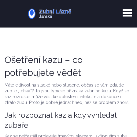
Kurkuma rizika
Zotavení po extrakci
Vyřazení z evidence
Zub 38 péče
Ošetření kazu – co
potřebujete vědět
Máte citlivost na sladké nebo studené, občas se vám zdá, že
zub je „lehký“? To jsou typické příznaky zubního kazu. Když se
kaz rozroste, může vést ke bolestem, infekcím a dokonce i
ztrátě zubu. Proto je dobré jednat hned, než se problém zhorší.
Jak rozpoznat kaz a kdy vyhledat
zubaře
Kaz se nejčastěji projevuje tmavými skvrnami, skřípnutím zubu