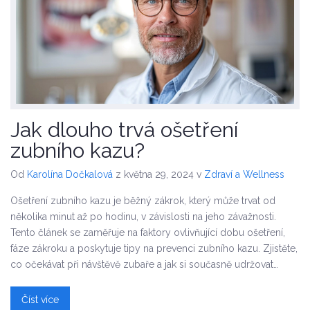
Jak dlouho trvá ošetření
zubního kazu?
Od
Karolína Dočkalová
z května 29, 2024
v
Zdraví a Wellness
Ošetření zubního kazu je běžný zákrok, který může trvat od
několika minut až po hodinu, v závislosti na jeho závažnosti.
Tento článek se zaměřuje na faktory ovlivňující dobu ošetření,
fáze zákroku a poskytuje tipy na prevenci zubního kazu. Zjistěte,
co očekávat při návštěvě zubaře a jak si současně udržovat
zdravý úsměv.
Číst více