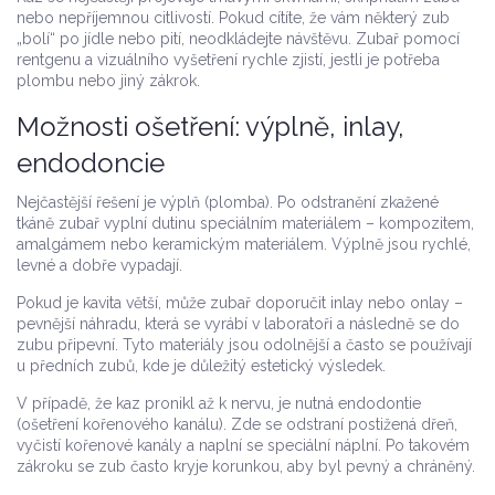
nebo nepříjemnou citlivostí. Pokud cítíte, že vám některý zub
„bolí“ po jídle nebo pití, neodkládejte návštěvu. Zubař pomocí
rentgenu a vizuálního vyšetření rychle zjistí, jestli je potřeba
plombu nebo jiný zákrok.
Možnosti ošetření: výplně, inlay,
endodoncie
Nejčastější řešení je výplň (plomba). Po odstranění zkažené
tkáně zubař vyplní dutinu speciálním materiálem – kompozitem,
amalgámem nebo keramickým materiálem. Výplně jsou rychlé,
levné a dobře vypadají.
Pokud je kavita větší, může zubař doporučit inlay nebo onlay –
pevnější náhradu, která se vyrábí v laboratoři a následně se do
zubu připevní. Tyto materiály jsou odolnější a často se používají
u předních zubů, kde je důležitý estetický výsledek.
V případě, že kaz pronikl až k nervu, je nutná endodontie
(ošetření kořenového kanálu). Zde se odstraní postižená dřeň,
vyčistí kořenové kanály a naplní se speciální náplní. Po takovém
zákroku se zub často kryje korunkou, aby byl pevný a chráněný.