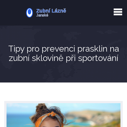
Kurkuma rizika
Zotavení po extrakci
Vyřazení z evidence
Zub 38 péče
Tipy pro prevenci prasklin na
zubní sklovině při sportování