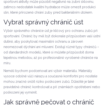
sportovní aktivity může působit negativně na zubní sklovinu,
zatímco nedostatek kvalitní hydratace může omezit produkci
slin, které přirozeně chrání zuby před bakteriálním útokem.
Vybrat správný chránič úst
Výběr správného chrániče úst je klíčový pro ochranu zubů při
sportování. Chránič by měl být dokonale přizpůsoben vaší ústní
dutině, aby poskytoval maximální ochranu a zároveň
neomezovat dýchání ani mluvení. Existují různé typy chráničů –
od standardních modelů, které si můžete přizpůsobit doma
tepelnou metodou, až po profesionálně vyrobené chrániče na
míru.
Neměli bychom podceňovat ani výběr materiálu. Materiály
vysoce odolné vůči nárazu a současně komfortní pro nositele
mohou značně snížit riziko poškození zubů. Důležité je také
pravidelně chránič kontrolovat a při známkách opotřebení nebo
poškození jej vyměnit.
Jak správně pečovat o chránič