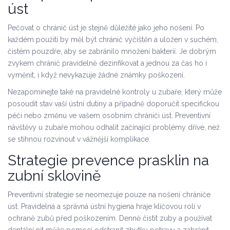
úst
Pečovat o chránič úst je stejně důležité jako jeho nošení. Po
každém použití by měl být chránič vyčištěn a uložen v suchém,
čistém pouzdře, aby se zabránilo množení bakterií. Je dobrým
zvykem chránič pravidelně dezinfikovat a jednou za čas ho i
vyměnit, i když nevykazuje žádné známky poškození.
Nezapomínejte také na pravidelné kontroly u zubaře, který může
posoudit stav vaší ústní dutiny a případně doporučit specifickou
péči nebo změnu ve vašem osobním chrániči úst. Preventivní
návštěvy u zubaře mohou odhalit začínající problémy dříve, než
se stihnou rozvinout v vážnější komplikace.
Strategie prevence prasklin na
zubní sklovině
Preventivní strategie se neomezuje pouze na nošení chrániče
úst. Pravidelná a správná ústní hygiena hraje klíčovou roli v
ochraně zubů před poškozením. Denně čistit zuby a používat