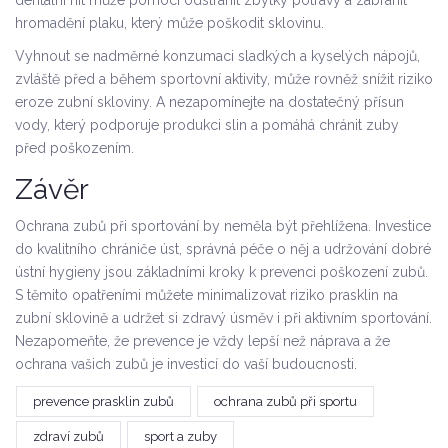
dentální nit může pomoci odstranit zbytky potravy a zabránit
hromadění plaku, který může poškodit sklovinu.
Vyhnout se nadměrné konzumaci sladkých a kyselých nápojů,
zvláště před a během sportovní aktivity, může rovněž snížit riziko
eroze zubní skloviny. A nezapomínejte na dostatečný přísun
vody, který podporuje produkci slin a pomáhá chránit zuby
před poškozením.
Závěr
Ochrana zubů při sportování by neměla být přehlížena. Investice
do kvalitního chrániče úst, správná péče o něj a udržování dobré
ústní hygieny jsou základními kroky k prevenci poškození zubů.
S těmito opatřeními můžete minimalizovat riziko prasklin na
zubní sklovině a udržet si zdravý úsměv i při aktivním sportování.
Nezapomeňte, že prevence je vždy lepší než náprava a že
ochrana vašich zubů je investicí do vaší budoucnosti.
prevence prasklin zubů
ochrana zubů při sportu
zdraví zubů
sport a zuby