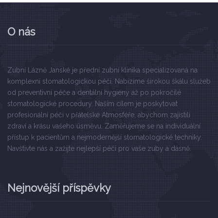
O nás
Zubní Lázně Janské je přední zubní klinika specializovaná na
komplexní stomatologickou péči. Nabízíme širokou škálu služeb
od preventivní péče a dentální hygieny až po pokročilé
stomatologické procedury. Naším cílem je poskytovat
profesionální péči v přátelské Atmosféře, abychom zajistili
zdraví a krásu vašeho úsměvu. Zaměřujeme se na individuální
přístup k pacientům a nejmodernější stomatologické techniky.
Navštivte nás a zažijte nejlepší péči pro vaše zuby a dásně.
Nejnovější příspěvky