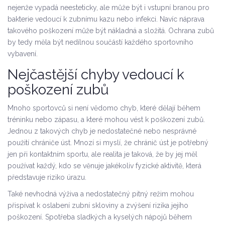
nejenže vypadá neesteticky, ale může být i vstupní branou pro
bakterie vedoucí k zubnímu kazu nebo infekci. Navíc náprava
takového poškození může být nákladná a složitá. Ochrana zubů
by tedy měla být nedílnou součástí každého sportovního
vybavení.
Nejčastější chyby vedoucí k
poškození zubů
Mnoho sportovců si není vědomo chyb, které dělají během
tréninku nebo zápasu, a které mohou vést k poškození zubů.
Jednou z takových chyb je nedostatečné nebo nesprávné
použití chrániče úst. Mnozí si myslí, že chránič úst je potřebný
jen při kontaktním sportu, ale realita je taková, že by jej měl
používat každý, kdo se věnuje jakékoliv fyzické aktivitě, která
představuje riziko úrazu.
Také nevhodná výživa a nedostatečný pitný režim mohou
přispívat k oslabení zubní skloviny a zvýšení rizika jejího
poškození. Spotřeba sladkých a kyselých nápojů během