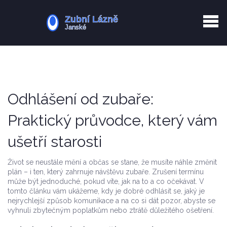
Kurkuma rizika
Zotavení po extrakci
Vyřazení z evidence
Zub 38 péče
Odhlášení od zubaře:
Praktický průvodce, který vám
ušetří starosti
Život se neustále mění a občas se stane, že musíte náhle změnit
plán – i ten, který zahrnuje návštěvu zubaře. Zrušení termínu
může být jednoduché, pokud víte, jak na to a co očekávat. V
tomto článku vám ukážeme, kdy je dobré odhlásit se, jaký je
nejrychlejší způsob komunikace a na co si dát pozor, abyste se
vyhnuli zbytečným poplatkům nebo ztrátě důležitého ošetření.