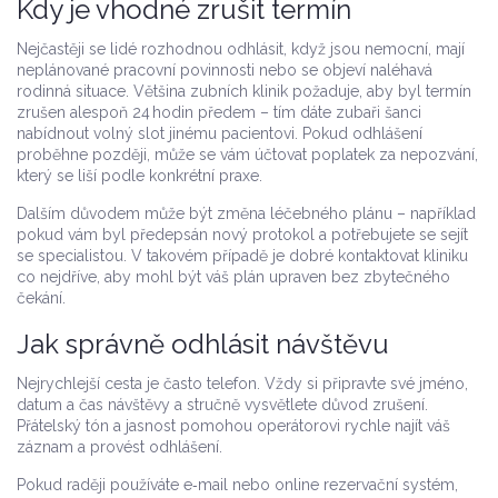
Kdy je vhodné zrušit termín
Nejčastěji se lidé rozhodnou odhlásit, když jsou nemocní, mají
neplánované pracovní povinnosti nebo se objeví naléhavá
rodinná situace. Většina zubních klinik požaduje, aby byl termín
zrušen alespoň 24 hodin předem – tím dáte zubaři šanci
nabídnout volný slot jinému pacientovi. Pokud odhlášení
proběhne později, může se vám účtovat poplatek za nepozvání,
který se liší podle konkrétní praxe.
Dalším důvodem může být změna léčebného plánu – například
pokud vám byl předepsán nový protokol a potřebujete se sejít
se specialistou. V takovém případě je dobré kontaktovat kliniku
co nejdříve, aby mohl být váš plán upraven bez zbytečného
čekání.
Jak správně odhlásit návštěvu
Nejrychlejší cesta je často telefon. Vždy si připravte své jméno,
datum a čas návštěvy a stručně vysvětlete důvod zrušení.
Přátelský tón a jasnost pomohou operátorovi rychle najít váš
záznam a provést odhlášení.
Pokud raději používáte e‑mail nebo online rezervační systém,