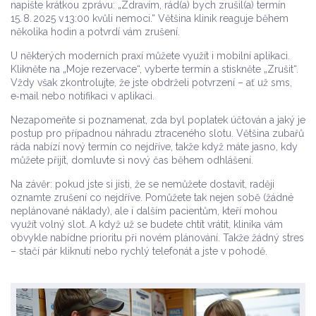
napište krátkou zprávu: „Zdravím, rád(a) bych zrušil(a) termín
15. 8. 2025 v 13:00 kvůli nemoci.“ Většina klinik reaguje během
několika hodin a potvrdí vám zrušení.
U některých moderních praxí můžete využít i mobilní aplikaci.
Klikněte na „Moje rezervace“, vyberte termín a stiskněte „Zrušit“.
Vždy však zkontrolujte, že jste obdrželi potvrzení – ať už sms,
e‑mail nebo notifikaci v aplikaci.
Nezapomeňte si poznamenat, zda byl poplatek účtován a jaký je
postup pro případnou náhradu ztraceného slotu. Většina zubařů
ráda nabízí nový termín co nejdříve, takže když máte jasno, kdy
můžete přijít, domluvte si nový čas během odhlášení.
Na závěr: pokud jste si jisti, že se nemůžete dostavit, raději
oznamte zrušení co nejdříve. Pomůžete tak nejen sobě (žádné
neplánované náklady), ale i dalším pacientům, kteří mohou
využít volný slot. A když už se budete chtít vrátit, klinika vám
obvykle nabídne prioritu při novém plánování. Takže žádný stres
– stačí pár kliknutí nebo rychlý telefonát a jste v pohodě.