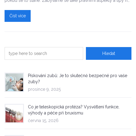
pokud se to stane. Zabýváme se také právními aspekty a tipy na
to, jak si udržet dobré vztahy se svým zubním lékařem.
Číst více
Pískování zubů: Je to skutečně bezpečné pro vaše
zuby?
prosince 9, 2025
Co je teleskopická protéza? Vysvětlení funkce,
výhody a péče při bruxismu
června 15, 2026