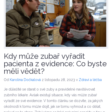
Kdy může zubař vyřadit
pacienta z evidence: Co byste
měli vědět?
Od
Karolína Dočkalová
z listopadu 28, 2023
v
Zdraví a léčba
Je důležité se starat o své zuby a pravidelně navštěvovat
zubního lékaře. Avšak existují situace, kdy vás může zubař
vyřadit ze své evidence. V tomto článku se dozvíte, za jakých
okolností k tomu může dojít, jak se tomu vyhnout a co dělat,