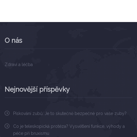
O nás
Zdraví a léčba
Nejnovější příspěvky
Pískování zubů: Je to skutečně bezpečné pro vaše zuby?
Co je teleskopická protéza? Vysvětlení funkce, výhody a
péče při bruxismu