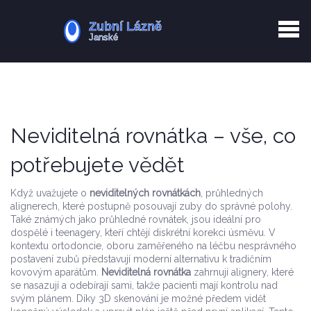
Kurkuma rizika
Zotavení po extrakci
Vyřazení z evidence
Zub 38 péče
Neviditelná rovnátka – vše, co
potřebujete vědět
Když uvažujete o
neviditelných rovnátkách
,
průhledných
alignerech, které postupně posouvají zuby do správné polohy
.
Také známých jako
průhledné rovnátek
, jsou ideální pro
dospělé i teenagery, kteří chtějí diskrétní korekci úsměvu
. V
kontextu
ortodoncie
,
oboru zaměřeného na léčbu nesprávného
postavení zubů
představují moderní alternativu k tradičním
kovovým aparátům.
Neviditelná rovnátka
zahrnují alignery, které
se nasazují a odebírají sami, takže pacienti mají kontrolu nad
svým plánem. Díky 3D skenování je možné předem vidět