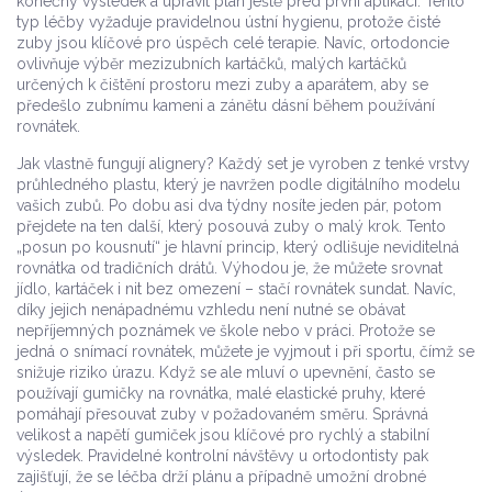
konečný výsledek a upravit plán ještě před první aplikací. Tento
typ léčby vyžaduje pravidelnou ústní hygienu, protože čisté
zuby jsou klíčové pro úspěch celé terapie. Navíc, ortodoncie
ovlivňuje výběr
mezizubních kartáčků
,
malých kartáčků
určených k čištění prostoru mezi zuby a aparátem
, aby se
předešlo zubnímu kameni a zánětu dásní během používání
rovnátek.
Jak vlastně fungují alignery? Každý set je vyroben z tenké vrstvy
průhledného plastu, který je navržen podle digitálního modelu
vašich zubů. Po dobu asi dva týdny nosíte jeden pár, potom
přejdete na ten další, který posouvá zuby o malý krok. Tento
„posun po kousnutí“ je hlavní princip, který odlišuje neviditelná
rovnátka od tradičních drátů. Výhodou je, že můžete srovnat
jídlo, kartáček i nit bez omezení – stačí rovnátek sundat. Navíc,
díky jejich nenápadnému vzhledu není nutné se obávat
nepříjemných poznámek ve škole nebo v práci. Protože se
jedná o
snímací rovnátek
, můžete je vyjmout i při sportu, čímž se
snižuje riziko úrazu. Když se ale mluví o upevnění, často se
používají
gumičky na rovnátka
,
malé elastické pruhy, které
pomáhají přesouvat zuby v požadovaném směru
. Správná
velikost a napětí gumiček jsou klíčové pro rychlý a stabilní
výsledek. Pravidelné kontrolní návštěvy u ortodontisty pak
zajišťují, že se léčba drží plánu a případně umožní drobné