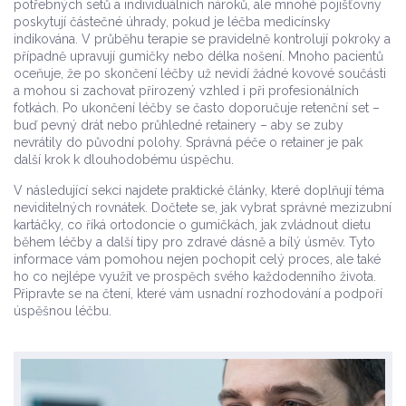
potřebných setů a individuálních nároků, ale mnohé pojišťovny
poskytují částečné úhrady, pokud je léčba medicínsky
indikována. V průběhu terapie se pravidelně kontrolují pokroky a
případně upravují gumičky nebo délka nošení. Mnoho pacientů
oceňuje, že po skončení léčby už nevidí žádné kovové součásti
a mohou si zachovat přirozený vzhled i při profesionálních
fotkách. Po ukončení léčby se často doporučuje retenční set –
buď pevný drát nebo průhledné retainery – aby se zuby
nevrátily do původní polohy. Správná péče o retainer je pak
další krok k dlouhodobému úspěchu.
V následující sekci najdete praktické články, které doplňují téma
neviditelných rovnátek. Dočtete se, jak vybrat správné mezizubní
kartáčky, co říká ortodoncie o gumičkách, jak zvládnout dietu
během léčby a další tipy pro zdravé dásně a bílý úsměv. Tyto
informace vám pomohou nejen pochopit celý proces, ale také
ho co nejlépe využít ve prospěch svého každodenního života.
Připravte se na čtení, které vám usnadní rozhodování a podpoří
úspěšnou léčbu.