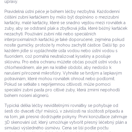
úpravy.
Pravidelná ústní péče je během léčby nezbytná. Každodenní
čištění zubní kartáčkem by mělo být doplněno o
mezizubní
kartáčky
,
malé kartáčky, které se snadno vejdou mezi rovnátek a
zuby
, aby se odstranil plak a zbytková jídla, které běžný kartáček
nezachytí. Používání zubní nitě nebo speciálních
interproximalních kartáčků je také doporučené, zejména pokud
nosíte gumičky, protože ty mohou zachytit částice. Další tip: po
každém jídle si vypláchněte ústa vodou nebo ústní vodou s
fluoridem, což pomáhá neutralizovat kyseliny a posiluje
sklovinu. Pro extra ochranu můžete občas použít ústní vodu s
chlorhexidinem, ale jen na krátké období, aby nedošlo k
narušení přirozené mikroflóry. Vyhněte se tvrdým a lepkavým
potravinám, které mohou rovnátek ohnout nebo podlomit.
Pokud se setkáte s nepříjemnou citlivostí, může pomoci
speciální zubní pasta pro citlivé zuby, která zmírní nepohodlí
během nošení alignerů.
Typická délka léčby neviditelnými rovnátky se pohybuje od
šesti do dvaceti čtyř měsíců, v závislosti na složitosti případu a
na tom, jak přesně dodržujete pokyny. První konzultace zahrnuje
3D skenování úst, který umožňuje vytvořit přesný léčebný plán a
simulaci výsledného úsměvu. Cena se liší podle počtu