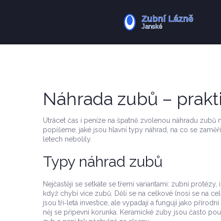
Náhrada zubů – prakti
Utrácet čas i peníze na špatně zvolenou náhradu zubů n
popíšeme, jaké jsou hlavní typy náhrad, na co se zaměři
letech nebolily.
Typy náhrad zubů
Nejčastěji se setkáte se třemi variantami: zubní protézy
když chybí více zubů. Dělí se na celkové (nosí se na celé
jsou tři‑letá investice, ale vypadají a fungují jako přírodn
něj se připevní korunka. Keramické zuby jsou často pou