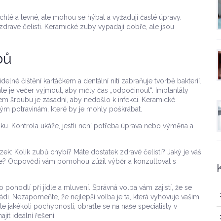
hlé a levné, ale mohou se hýbat a vyžadují časté úpravy.
k zdravé čelisti. Keramické zuby vypadají dobře, ale jsou
bů
delné čištění kartáčkem a dentální nití zabraňuje tvorbě bakterií.
ňte je večer vyjmout, aby měly čas „odpočinout“. Implantáty
lem šroubu je zásadní, aby nedošlo k infekci. Keramické
rdým potravinám, které by je mohly poškrábat.
ku. Kontrola ukáže, jestli není potřeba úprava nebo výměna a
ek: Kolik zubů chybí? Máte dostatek zdravé čelisti? Jaký je váš
te? Odpovědi vám pomohou zúžit výběr a konzultovat s
 pohodlí při jídle a mluvení. Správná volba vám zajistí, že se
 rádi. Nezapomeňte, že nejlepší volba je ta, která vyhovuje vašim
jakékoli pochybnosti, obraťte se na naše specialisty v
ít ideální řešení.