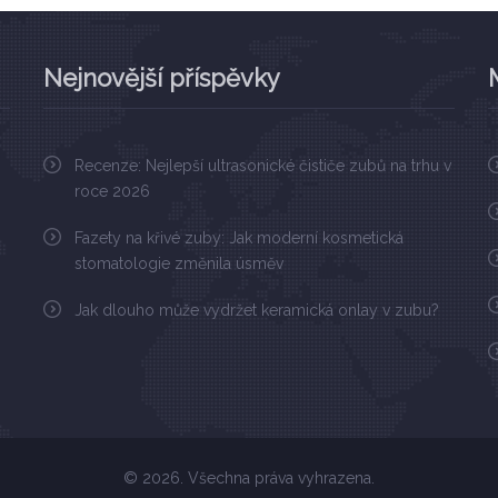
Nejnovější příspěvky
Recenze: Nejlepší ultrasonické čističe zubů na trhu v
roce 2026
Fazety na křivé zuby: Jak moderní kosmetická
stomatologie změnila úsměv
Jak dlouho může vydržet keramická onlay v zubu?
© 2026. Všechna práva vyhrazena.