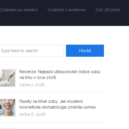
Zotavení po extrakci
Vyřazení z evidence
Zub 38 péče
Recenze: Nejlepší ultrasonické čističe zubů
na trhu v roce 2026
srpna 1, 2026
Fazety na křivé zuby: Jak moderní
kosmetická stomatologie změnila úsměv
ledna 6, 2026