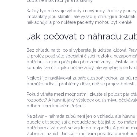
zub a není tak náchylná na skvrny.
Každý typ má svoje výhody i nevýhody. Protézy jsou ryc
Implantáty jsou stabilní, ale vyžadují chirurgii a dostate
nákladnější a pro některé pacienty mohou být křehké.
Jak pečovat o náhradu zu
Bez ohledu na to, co si vyberete, je údržba klíčová. Pravi
U protéz používáte speciální čisticí roztok a nezapome
potřebují stejnou péči jako přirozené zuby – čistota ko
korunky lze čistit jako běžné zuby, ale vyhýbejte se tv
Nejlepší je navštěvovat zubaře alespoň jednou za půl ro
pomůže odhalit problémy dříve, než se projeví bolestí.
Pokud váháte mezi možnostmi, zkuste si položit pár otáz
rozpočet? A hlavně, jaký výsledek od úsměvu očekává
odborníkem konkrétní řešení.
Na závěr – náhrada zubů není jen o vzhledu, ale hlavně o
budete cítit sebejistě a nebudete se bát jíst to, co máte
potřebám a zároveň se vejde do rozpočtu. A pokud máte 
Zubních Lázních Janské – rádi vám poradí a pomohou naj