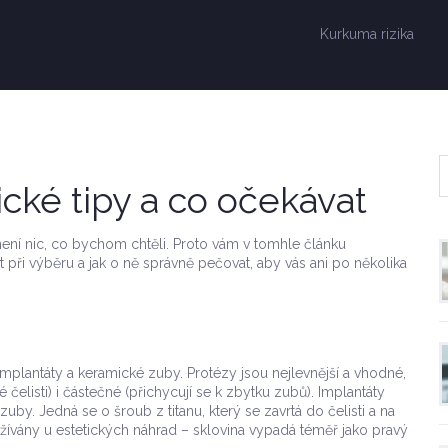
Kurkuma rizika
cké tipy a co očekávat
ení nic, co bychom chtěli. Proto vám v tomhle článku
t při výběru a jak o ně správně pečovat, aby vás ani po několika
, implantáty a keramické zuby. Protézy jsou nejlevnější a vhodné,
 čelisti) i částečné (přichycují se k zbytku zubů). Implantáty
í zuby. Jedná se o šroub z titanu, který se zavrtá do čelisti a na
žívány u estetických náhrad – sklovina vypadá téměř jako pravý