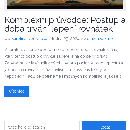
Komplexní průvodce: Postup a
doba trvání lepení rovnátek
Od
Karolína Dočkalová
z ledna 25, 2024
v
Zdraví a wellness
V tomto článku se podíváme na proces lepení rovnátek, čas,
který tento postup obvykle zabere, a na co se připravit.
Zabýváme se také užitečnými tipy pro pacienty před lepením a
jak péče o rovnátka může ovlivnit celkový čas léčby. V
neposlední řadě se dotkneme i možných komplikací a jak se s
nimi vypořádat. Tento průvodce vás detailně provede celým
procesem od začátku až do konce.
Číst více