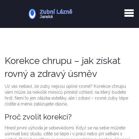
Kurkuma rizika
Zotavení po extrakci
Vyřazení z evidence
Zub 38 péče
Korekce chrupu – jak získat
rovný a zdravý úsměv
Už vás nebaví, že zuby nejsou úplně rovné? Korekce chrupu
vám může za několik měsíců přinést vzhled, na který budete
hrdí. Není to jen otázka estetiky, ale i zdraví – rovné zuby lépe
čistíte a méně zatěžujete dásně.
Proč zvolit korekci?
Hned první výhoda je sebevědomí. Když se na sebe můžete
usmívat bez studu, cítíte se lépe i v práci nebo při setkání s