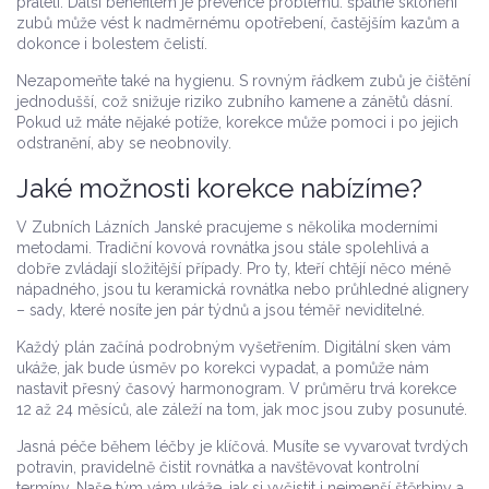
přáteli. Další benefitem je prevence problémů: špatné sklonění
zubů může vést k nadměrnému opotřebení, častějším kazům a
dokonce i bolestem čelistí.
Nezapomeňte také na hygienu. S rovným řádkem zubů je čištění
jednodušší, což snižuje riziko zubního kamene a zánětů dásní.
Pokud už máte nějaké potíže, korekce může pomoci i po jejich
odstranění, aby se neobnovily.
Jaké možnosti korekce nabízíme?
V Zubních Lázních Janské pracujeme s několika moderními
metodami. Tradiční kovová rovnátka jsou stále spolehlivá a
dobře zvládají složitější případy. Pro ty, kteří chtějí něco méně
nápadného, jsou tu keramická rovnátka nebo průhledné alignery
– sady, které nosíte jen pár týdnů a jsou téměř neviditelné.
Každý plán začíná podrobným vyšetřením. Digitální sken vám
ukáže, jak bude úsměv po korekci vypadat, a pomůže nám
nastavit přesný časový harmonogram. V průměru trvá korekce
12 až 24 měsíců, ale záleží na tom, jak moc jsou zuby posunuté.
Jasná péče během léčby je klíčová. Musíte se vyvarovat tvrdých
potravin, pravidelně čistit rovnátka a navštěvovat kontrolní
termíny. Naše tým vám ukáže, jak si vyčistit i nejmenší štěrbiny a