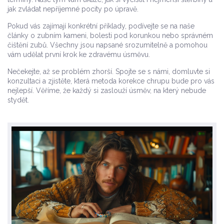
jak zvládat nepříjemné pocity po úpravě.
Pokud vás zajímají konkrétní příklady, podívejte se na naše
články o zubním kameni, bolesti pod korunkou nebo správném
čištění zubů. Všechny jsou napsané srozumitelně a pomohou
vám udělat první krok ke zdravému úsměvu.
Nečekejte, až se problém zhorší. Spojte se s námi, domluvte si
konzultaci a zjistěte, která metoda korekce chrupu bude pro vás
nejlepší. Věříme, že každý si zaslouží úsměv, na který nebude
stydět.