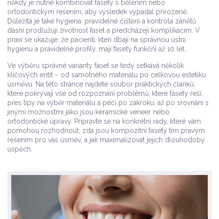
někdy je nutné kombinovat fasety s bělením nebo
ortodontickým řešením, aby výsledek vypadal přirozeně.
Důležitá je také hygiena: pravidelné čištění a kontrola zánětů
dásní prodlužují životnost faset a předcházejí komplikacím. V
praxi se ukazuje, že pacienti, kteří dbají na správnou ústní
hygienu a pravidelné profily, mají fasety funkční až 10 let.
Ve výběru správné varianty faset se tedy setkává několik
klíčových entit – od samotného materiálu po celkovou estetiku
úsměvu. Na této stránce najdete soubor praktických článků,
které pokrývají vše od rozpoznání problémů, které fasety řeší,
přes tipy na výběr materiálu a péči po zákroku, až po srovnání s
jinými možnostmi jako jsou keramické veneer nebo
ortodontické úpravy. Připravte se na konkrétní rady, které vám
pomohou rozhodnout, zda jsou kompozitní fasety tím pravým
řešením pro váš úsměv, a jak maximalizovat jejich dlouhodobý
úspěch.