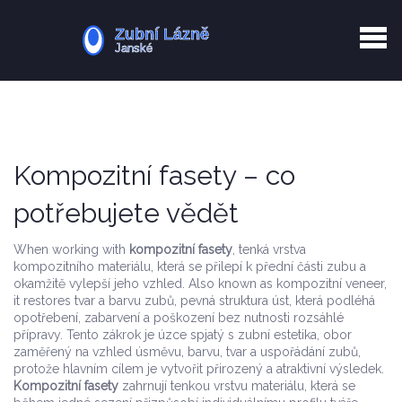
Kurkuma rizika
Zotavení po extrakci
Vyřazení z evidence
Zub 38 péče
Kompozitní fasety – co
potřebujete vědět
When working with
kompozitní fasety
,
tenká vrstva
kompozitního materiálu, která se přilepí k přední části zubu a
okamžitě vylepší jeho vzhled
. Also known as
kompozitní veneer
,
it restores tvar a barvu
zubů
,
pevná struktura úst, která podléhá
opotřebení, zabarvení a poškození
bez nutnosti rozsáhlé
přípravy. Tento zákrok je úzce spjatý s
zubní estetika
,
obor
zaměřený na vzhled úsměvu, barvu, tvar a uspořádání zubů
,
protože hlavním cílem je vytvořit přirozený a atraktivní výsledek.
Kompozitní fasety
zahrnují tenkou vrstvu materiálu, která se