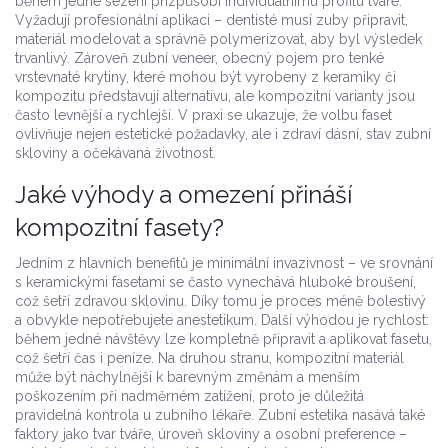
během jedné sezení přizpůsobí individuálnímu profilu tváře.
Vyžadují profesionální aplikaci – dentisté musí zuby připravit,
materiál modelovat a správně polymerizovat, aby byl výsledek
trvanlivý. Zároveň
zubní veneer
,
obecný pojem pro tenké
vrstevnaté krytiny, které mohou být vyrobeny z keramiky či
kompozitu
představují alternativu, ale kompozitní varianty jsou
často levnější a rychlejší. V praxi se ukazuje, že volbu faset
ovlivňuje nejen estetické požadavky, ale i zdraví dásní, stav zubní
skloviny a očekávaná životnost.
Jaké výhody a omezení přináší
kompozitní fasety?
Jedním z hlavních benefitů je minimální invazivnost – ve srovnání
s keramickými fasetami se často vynechává hluboké broušení,
což šetří zdravou sklovinu. Díky tomu je proces méně bolestivý
a obvykle nepotřebujete anestetikum. Další výhodou je rychlost:
během jedné návštěvy lze kompletně připravit a aplikovat fasetu,
což šetří čas i peníze. Na druhou stranu, kompozitní materiál
může být náchylnější k barevným změnám a menším
poškozením při nadměrném zatížení, proto je důležitá
pravidelná kontrola u zubního lékaře. Zubní estetika nasává také
faktory jako tvar tváře, úroveň skloviny a osobní preference –