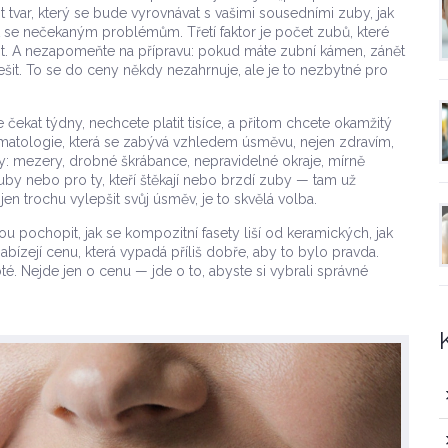
t tvar, který se bude vyrovnávat s vašimi sousedními zuby, jak
ut se nečekaným problémům. Třetí faktor je počet zubů, které
list. A nezapomeňte na přípravu: pokud máte zubní kámen, zánět
šit. To se do ceny někdy nezahrnuje, ale je to nezbytné pro
 čekat týdny, nechcete platit tisíce, a přitom chcete okamžitý
omatologie, která se zabývá vzhledem úsměvu, nejen zdravím
,
avy: mezery, drobné škrábance, nepravidelné okraje, mírně
by nebo pro ty, kteří štěkají nebo brzdí zuby — tam už
jen trochu vylepšit svůj úsměv, je to skvělá volba.
 pochopit, jak se kompozitní fasety liší od keramických, jak
nabízejí cenu, která vypadá příliš dobře, aby to bylo pravda.
 poté. Nejde jen o cenu — jde o to, abyste si vybrali správné
.