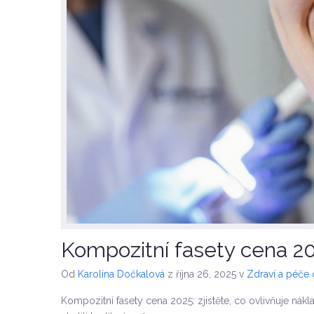
Kompozitní fasety cena 20
Od
Karolína Dočkalová
z října 26, 2025
v
Zdraví a péče
Kompozitní fasety cena 2025: zjistěte, co ovlivňuje nákla