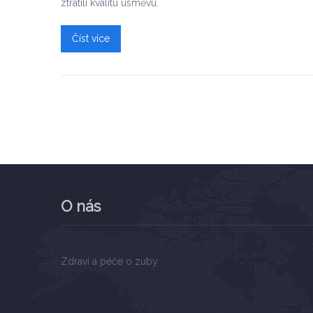
ztratili kvalitu úsměvu.
Číst více
O nás
Zdraví a péče o zuby