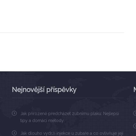
Nejnovější příspěvky
Jak přirozeně předcházet zubnímu plaku: Nejlepší
tipy a domácí metody
Jak dlouho vydrží injekce u zubaře a co ovlivňuje její