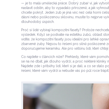
— je to malá umělecká práce. Dobrý zubař ví, jak vytvoři
nastavit odstín, aby to vypadalo přirozeně, a jak vyhno
chcete pokrýt. Jeden zub je jiná věc než celá horní če
dásní nebo poškozenou sklovinu, musíte to nejprve vyře
dlouhodobý úspěch.
Proč si lidé vybírají kompozitní fasety? Protože nechcete
výsledek. Když se podíváte na
estetiku zubů
,
oblast st
vidíte, že kompozitní fasety jsou ideální pro lehké opr
zbarvené zuby. Nejsou to řešení pro silně poškozené zu
doporučujeme keramiku. Ale pro většinu lidí, kteří chtějí 
Co najdete v článcích níže? Přehledy, které vám pomohou
se na ně dbát, jak dlouho vydrží, a proč některé kliniky 
Najdete zde i příběhy lidí, kteří si je dali, a co se stalo
řešení, které vám vydrží a nebude vás po půl roce trápit