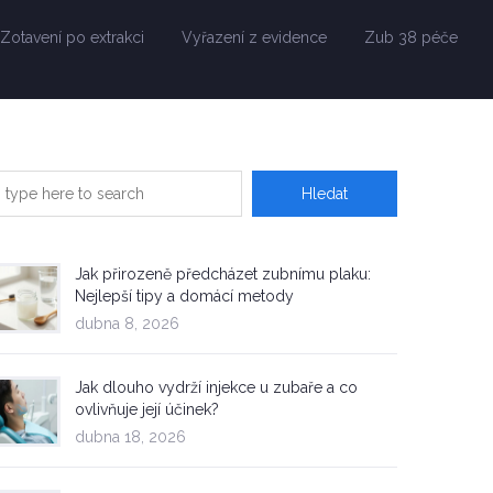
Zotavení po extrakci
Vyřazení z evidence
Zub 38 péče
Jak přirozeně předcházet zubnímu plaku:
Nejlepší tipy a domácí metody
dubna 8, 2026
Jak dlouho vydrží injekce u zubaře a co
ovlivňuje její účinek?
dubna 18, 2026