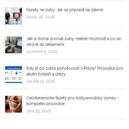
Fazety na zuby: Jak se připravit na zákrok
února 26, 2026
Jak si doma srovnat zuby: reálné možnosti a co se
skrývá za reklamami
prosince 5, 2025
Kdy jít do zubní pohotovosti v Praze? Průvodce pro
akutní bolesti a úrazy
června 17, 2026
Celokeramické fazety pro hollywoodský úsměv -
kompletní průvodce
října 25, 2025