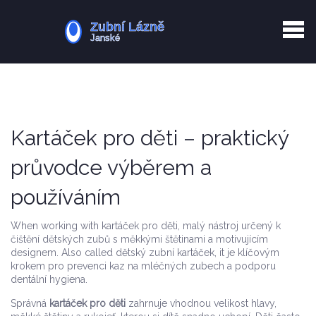
Kurkuma rizika
Zotavení po extrakci
Vyřazení z evidence
Zub 38 péče
Kartáček pro děti – praktický
průvodce výběrem a
používáním
When working with
kartáček pro děti
,
malý nástroj určený k
čištění dětských zubů s měkkými štětinami a motivujícím
designem
. Also called
dětský zubní kartáček
, it je klíčovým
krokem pro prevenci
kaz na mléčných zubech
a podporu
dentální hygiena
.
Správná
kartáček pro děti
zahrnuje vhodnou velikost hlavy,