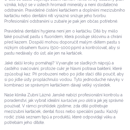
vzniká, když se v ústech hromadí minerály a není dostatečně
odstraněn. Pravidelné čistění kartáčkem a doplnění mezizubního
kartáčku nebo dentální nití výrazně snižuje jeho tvorbu.
Profesionální odstranění u zubaře je pak jen občas potřebné.
Pravidelná
dentální hygiena
není jen o kartáčku. Dítě by mělo
také používat pastu s fluoridem, která posiluje sklovinu a chrání
před kazem. Dospělí mohou doporučit malým dětem pastu s
nízkým obsahem fluoru (500–1000 ppm) a kontrolovat, aby si
pastu nedávaly do úst, ale jen na kartáček.
Jaké další kroky pomáhají? Vyvarujte se sladkých nápojů a
častého svačování, protože cukr je hlavní potrava bakterií, které
způsobují kaz. Při probuzení nebo po jídle stačí dítě poučit, aby
si po jídle ústy propláchnulo vodou. Tyto jednoduché návyky v
kombinaci se správným kartáčkem dávají velký výsledek.
Naše klinika Zubní Lázně Janské nabízí profesionální kontrolu a
poradenství, jak vybrat ideální
kartáček pro děti
a jak jej správně
používat. V rámci prohlídek zjistíme, zda dítě potřebuje
mezizubní kartáček, dental floss nebo speciální pastu. Každý
rodič získá seznam tipů a produktů, které odpovídají věku a
potřebám jeho dítěte.