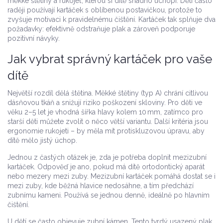
měkké štětiny a rukojeť, kterou si dítě snadno uchopí. Děti často
raději používají kartáček s oblíbenou postavičkou, protože to
zvyšuje motivaci k pravidelnému čištění. Kartáček tak splňuje dva
požadavky: efektivně odstraňuje plak a zároveň podporuje
pozitivní návyky.
Jak vybrat správný kartáček pro vaše
dítě
Největší rozdíl dělá štětina. Měkké štětiny (typ A) chrání citlivou
dásňovou tkáň a snižují riziko poškození skloviny. Pro děti ve
věku 2–5 let je vhodná šířka hlavy kolem 10 mm, zatímco pro
starší děti můžete zvolit o něco větší variantu. Další kritéria jsou
ergonomie rukojeti – by měla mít protiskluzovou úpravu, aby
dítě mělo jistý úchop.
Jednou z častých otázek je, zda je potřeba doplnit
mezizubní
kartáček
. Odpověď je ano, pokud má dítě ortodontický aparát
nebo mezery mezi zuby. Mezizubní kartáček pomáhá dostat se i
mezi zuby, kde běžná hlavice nedosáhne, a tím předchází
zubnímu kameni. Používá se jednou denně, ideálně po hlavním
čištění.
U dětí se často objevuje
zubní kámen
. Tento tvrdý usazený plak