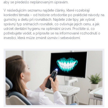
aby se předešlo neplánovaným úpravám.
V následujícím seznamu najdete články, které rozebírají
konkrétní témata – od historie ortodontie po praktické návody na
gumičky a dietu při rovnátkách. Najdete zde tipy, jak vybrat
správný typ snímacích rovnátek, co ovlivňuje jejich cenu, a jak
udržet dentální hygienu na optimální úrovni. Pročtěte si, co
potřebujete vědět, a připravte se na informované rozhodnutí o
investici, která může změnit úsměv i sebevědomí.