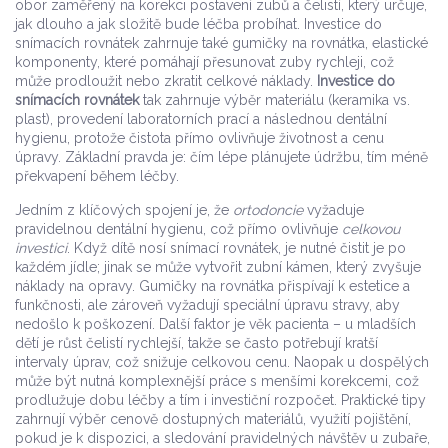
obor zaměřený na korekci postavení zubů a čelistí
, který určuje,
jak dlouho a jak složitě bude léčba probíhat. Investice do
snímacích rovnátek zahrnuje také
gumičky na rovnátka
,
elastické
komponenty, které pomáhají přesunovat zuby rychleji
, což
může prodloužit nebo zkratit celkové náklady.
Investice do
snímacích rovnátek
tak zahrnuje výběr materiálu (keramika vs.
plast), provedení laboratorních prací a následnou dentální
hygienu, protože čistota přímo ovlivňuje životnost a cenu
úpravy. Základní pravda je: čím lépe plánujete údržbu, tím méně
překvapení během léčby.
Jedním z klíčových spojení je, že
ortodoncie
vyžaduje
pravidelnou dentální hygienu, což přímo ovlivňuje
celkovou
investici
. Když dítě nosí snímací rovnátek, je nutné čistit je po
každém jídle; jinak se může vytvořit zubní kámen, který zvyšuje
náklady na opravy. Gumičky na rovnátka přispívají k estetice a
funkčnosti, ale zároveň vyžadují speciální úpravu stravy, aby
nedošlo k poškození. Další faktor je věk pacienta – u mladších
dětí je růst čelistí rychlejší, takže se často potřebují kratší
intervaly úprav, což snižuje celkovou cenu. Naopak u dospělých
může být nutná komplexnější práce s menšími korekcemi, což
prodlužuje dobu léčby a tím i investiční rozpočet. Praktické tipy
zahrnují výběr cenově dostupných materiálů, využití pojištění,
pokud je k dispozici, a sledování pravidelných návštěv u zubaře,