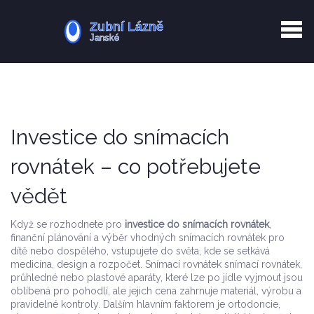
Kurkuma rizika
Zotavení po extrakci
Vyřazení z evidence
Zub 38 péče
Investice do snímacích
rovnátek – co potřebujete
vědět
Když se rozhodnete pro
investice do snímacích rovnátek
,
finanční plánování a výběr vhodných snímacích rovnátek pro
dítě nebo dospělého
, vstupujete do světa, kde se setkává
medicína, design a rozpočet. Snímací rovnátek
snímací rovnátek
,
průhledné nebo plastové aparáty, které lze po jídle vyjmout
jsou
oblíbená pro pohodlí, ale jejich cena zahrnuje materiál, výrobu a
pravidelné kontroly. Dalším hlavním faktorem je
ortodoncie
,