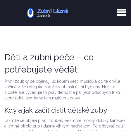
Kurkuma rizika
Zotavení po extrakci
Vyřazení z evidence
Zub 38 péče
Děti a zubní péče – co
potřebujete vědět
První zoubky se objevují už kolem šesti měsíců a od té chvíle
začíná vaše role jako rodiče v oblasti ústní hygieny. Není to
složité, ale vyžaduje to pravidelnost a pár jednoduchých triků,
které udrží úsměv vašich malých zdravý.
Kdy a jak začít čistit dětské zuby
Jakmile se objeví první zoubek, vezměte měkký dětský kartáček
a jemně otřete zub i dásně vlhkým hadříčkem. Po přibývají další