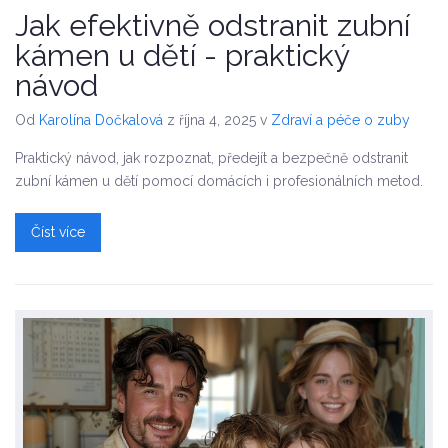
Jak efektivně odstranit zubní
kámen u dětí - praktický
návod
Od
Karolína Dočkalová
z října 4, 2025
v
Zdraví a péče o zuby
Praktický návod, jak rozpoznat, předejít a bezpečně odstranit
zubní kámen u dětí pomocí domácích i profesionálních metod.
Číst více