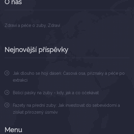
O nás
Zdraví a péče o zuby, Zdraví
Nejnovější příspěvky
Jak dlouho se hojí dáseň: Časová osa, příznaky a péče po
extrakci
Bělicí pásky na zuby - kdy, jak a co očekávat
Fazety na přední zuby: Jak investovat do sebevědomí a
získat přirozený úsměv
Menu