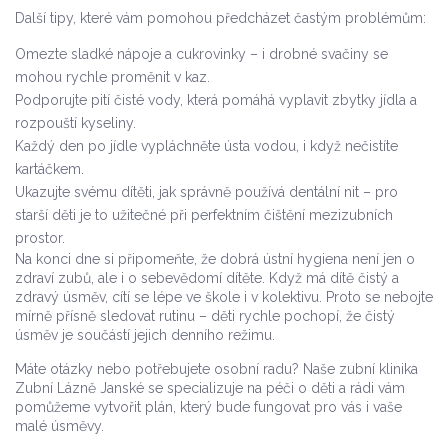
Další tipy, které vám pomohou předcházet častým problémům:
Omezte sladké nápoje a cukrovinky – i drobné svačiny se
mohou rychle proměnit v kaz.
Podporujte pití čisté vody, která pomáhá vyplavit zbytky jídla a
rozpouští kyseliny.
Každý den po jídle vypláchněte ústa vodou, i když nečistíte
kartáčkem.
Ukazujte svému dítěti, jak správně používá dentální nit – pro
starší děti je to užitečné při perfektním čištění mezizubních
prostor.
Na konci dne si připomeňte, že dobrá ústní hygiena není jen o
zdraví zubů, ale i o sebevědomí dítěte. Když má dítě čistý a
zdravý úsměv, cítí se lépe ve škole i v kolektivu. Proto se nebojte
mírně přísně sledovat rutinu – děti rychle pochopí, že čistý
úsměv je součástí jejich denního režimu.
Máte otázky nebo potřebujete osobní radu? Naše zubní klinika
Zubní Lázně Janské se specializuje na péči o děti a rádi vám
pomůžeme vytvořit plán, který bude fungovat pro vás i vaše
malé úsměvy.