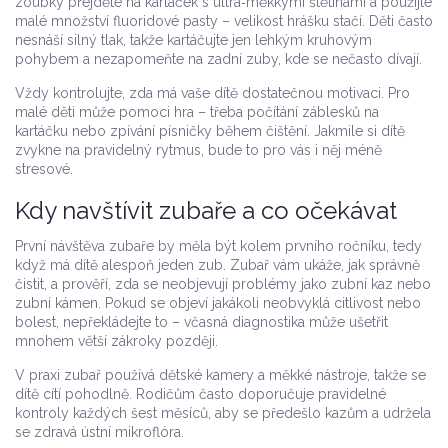
zoubky přejděte na kartáček s ultra‑měkkými štětinami a použijte
malé množství fluoridové pasty – velikost hrášku stačí. Děti často
nesnáší silný tlak, takže kartáčujte jen lehkým kruhovým
pohybem a nezapomeňte na zadní zuby, kde se nečasto dívají.
Vždy kontrolujte, zda má vaše dítě dostatečnou motivaci. Pro
malé děti může pomoci hra – třeba počítání záblesků na
kartáčku nebo zpívání písničky během čištění. Jakmile si dítě
zvykne na pravidelný rytmus, bude to pro vás i něj méně
stresové.
Kdy navštívit zubaře a co očekávat
První návštěva zubaře by měla být kolem prvního ročníku, tedy
když má dítě alespoň jeden zub. Zubař vám ukáže, jak správně
čistit, a prověří, zda se neobjevují problémy jako zubní kaz nebo
zubní kámen. Pokud se objeví jakákoli neobvyklá citlivost nebo
bolest, nepřekládejte to – včasná diagnostika může ušetřit
mnohem větší zákroky později.
V praxi zubař používá dětské kamery a měkké nástroje, takže se
dítě cítí pohodlně. Rodičům často doporučuje pravidelné
kontroly každých šest měsíců, aby se předešlo kazům a udržela
se zdravá ústní mikroflóra.