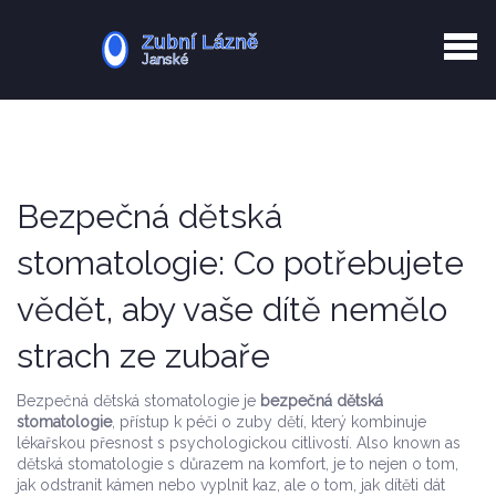
Kurkuma rizika
Zotavení po extrakci
Vyřazení z evidence
Zub 38 péče
Bezpečná dětská
stomatologie: Co potřebujete
vědět, aby vaše dítě nemělo
strach ze zubaře
Bezpečná dětská stomatologie je
bezpečná dětská
stomatologie
,
přístup k péči o zuby dětí, který kombinuje
lékařskou přesnost s psychologickou citlivostí
. Also known as
dětská stomatologie s důrazem na komfort
, je to nejen o tom,
jak odstranit kámen nebo vyplnit kaz, ale o tom, jak dítěti dát