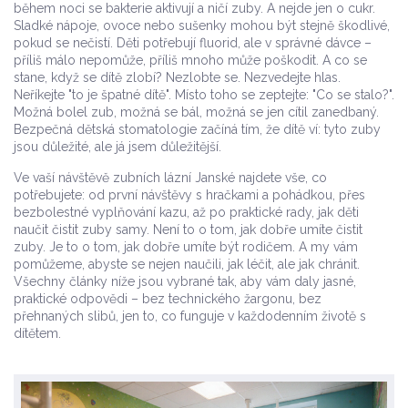
během noci se bakterie aktivují a ničí zuby. A nejde jen o cukr.
Sladké nápoje, ovoce nebo sušenky mohou být stejně škodlivé,
pokud se nečistí. Děti potřebují fluorid, ale v správné dávce –
příliš málo nepomůže, příliš mnoho může poškodit.
A co se
stane, když se dítě zlobí? Nezlobte se. Nezvedejte hlas.
Neříkejte "to je špatné dítě". Místo toho se zeptejte: "Co se stalo?".
Možná bolel zub, možná se bál, možná se jen cítil zanedbaný.
Bezpečná dětská stomatologie začíná tím, že dítě ví: tyto zuby
jsou důležité, ale já jsem důležitější.
Ve vaší návštěvě zubních lázní Janské najdete vše, co
potřebujete: od první návštěvy s hračkami a pohádkou, přes
bezbolestné vyplňování kazu, až po praktické rady, jak děti
naučit čistit zuby samy. Není to o tom, jak dobře umíte čistit
zuby. Je to o tom, jak dobře umíte být rodičem. A my vám
pomůžeme, abyste se nejen naučili, jak léčit, ale jak chránit.
Všechny články níže jsou vybrané tak, aby vám daly jasné,
praktické odpovědi – bez technického žargonu, bez
přehnaných slibů, jen to, co funguje v každodenním životě s
dítětem.