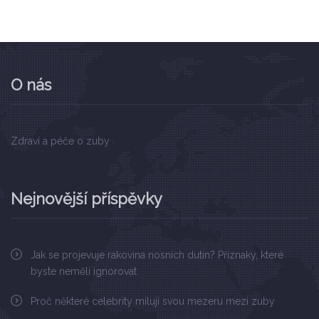
O nás
Zdraví a péče o zuby
Nejnovější příspěvky
Jak se projevuje rakovina nosních dutin? Příznaky, které
byste neměli ignorovat
Proč některé celebrity milují svou mezeru mezi zuby