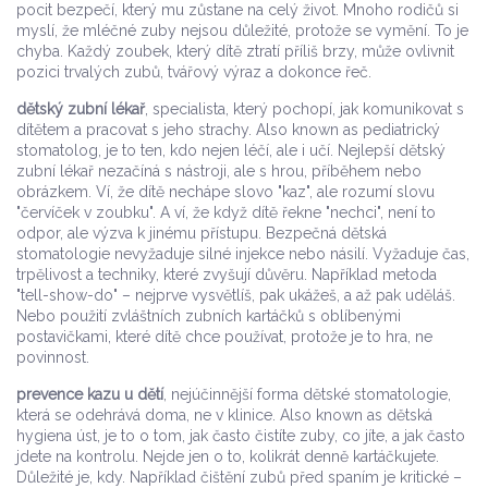
pocit bezpečí, který mu zůstane na celý život.
Mnoho rodičů si
myslí, že mléčné zuby nejsou důležité, protože se vymění. To je
chyba. Každý zoubek, který dítě ztratí příliš brzy, může ovlivnit
pozici trvalých zubů, tvářový výraz a dokonce řeč.
dětský zubní lékař
,
specialista, který pochopí, jak komunikovat s
dítětem a pracovat s jeho strachy
. Also known as
pediatrický
stomatolog
, je to ten, kdo nejen léčí, ale i učí. Nejlepší dětský
zubní lékař nezačíná s nástroji, ale s hrou, příběhem nebo
obrázkem. Ví, že dítě nechápe slovo "kaz", ale rozumí slovu
"červíček v zoubku". A ví, že když dítě řekne "nechci", není to
odpor, ale výzva k jinému přístupu.
Bezpečná dětská
stomatologie nevyžaduje silné injekce nebo násilí. Vyžaduje čas,
trpělivost a techniky, které zvyšují důvěru. Například metoda
"tell-show-do" – nejprve vysvětlíš, pak ukážeš, a až pak uděláš.
Nebo použití zvláštních zubních kartáčků s oblíbenými
postavičkami, které dítě chce používat, protože je to hra, ne
povinnost.
prevence kazu u dětí
,
nejúčinnější forma dětské stomatologie,
která se odehrává doma, ne v klinice
. Also known as
dětská
hygiena úst
, je to o tom, jak často čistíte zuby, co jíte, a jak často
jdete na kontrolu. Nejde jen o to, kolikrát denně kartáčkujete.
Důležité je, kdy. Například čištění zubů před spaním je kritické –