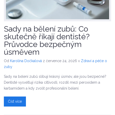
Sady na bělení zubů: Co
skutečně říkají dentisté?
Průvodce bezpečným
úsměvem
Od
Karolína Dočkalová
z července 24, 2026
v
Zdraví a péče o
zuby
Sady na bělení zubů slibují krásný úsměv, ale jsou bezpečné?
Dentisté vysvětlují rizika citlivosti, rozdíl mezi peroxidem a
karbamidem a kdy zvolit profesionální bělení.
Číst více