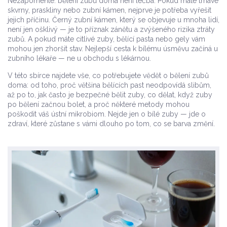
Nezapomeňte: bělení zubů doma není léčba. Pokud máte tmavé
skvrny, praskliny nebo zubní kámen, nejprve je potřeba vyřešit
jejich příčinu. Černý zubní kámen, který se objevuje u mnoha lidí,
není jen ošklivý — je to příznak zánětu a zvýšeného rizika ztráty
zubů. A pokud máte citlivé zuby, bělící pasta nebo gely vám
mohou jen zhoršit stav. Nejlepší cesta k bílému úsměvu začíná u
zubního lékaře — ne u obchodu s lékárnou.
V této sbírce najdete vše, co potřebujete vědět o bělení zubů
doma: od toho, proč většina bělících past neodpovídá slibům,
až po to, jak často je bezpečné bělit zuby, co dělat, když zuby
po bělení začnou bolet, a proč některé metody mohou
poškodit váš ústní mikrobiom. Nejde jen o bílé zuby — jde o
zdraví, které zůstane s vámi dlouho po tom, co se barva změní.