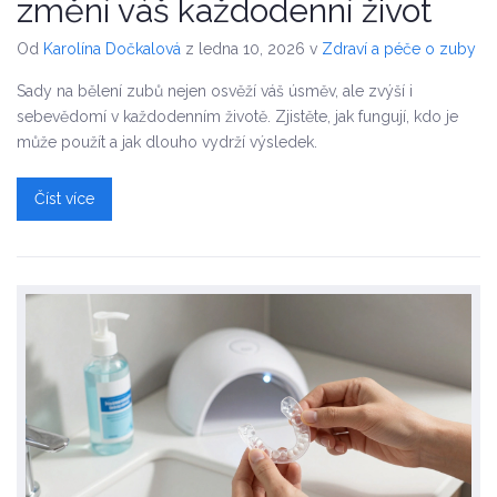
změní váš každodenní život
Od
Karolína Dočkalová
z ledna 10, 2026
v
Zdraví a péče o zuby
Sady na bělení zubů nejen osvěží váš úsměv, ale zvýší i
sebevědomí v každodenním životě. Zjistěte, jak fungují, kdo je
může použít a jak dlouho vydrží výsledek.
Číst více