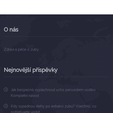
O nás
Zdraví a péče o zuby
Nejnovější příspěvky
Jak bezpečně vypláchnout ucho peroxidem vodíku:
Kompletní návod
Kdy vypadnou stehy po extrakci zubu? Všechno, co
potřebujete vědět