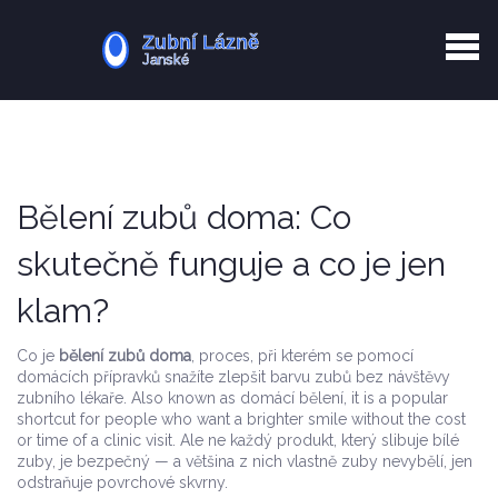
Kurkuma rizika
Zotavení po extrakci
Vyřazení z evidence
Zub 38 péče
Bělení zubů doma: Co
skutečně funguje a co je jen
klam?
Co je
bělení zubů doma
,
proces, při kterém se pomocí
domácích přípravků snažíte zlepšit barvu zubů bez návštěvy
zubního lékaře
. Also known as
domácí bělení
, it is a popular
shortcut for people who want a brighter smile without the cost
or time of a clinic visit.
Ale ne každý produkt, který slibuje bílé
zuby, je bezpečný — a většina z nich vlastně zuby nevybělí, jen
odstraňuje povrchové skvrny.