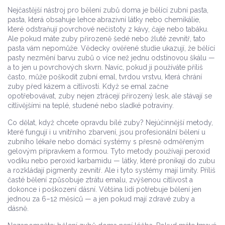
Nejčastější nástroj pro bělení zubů doma je
bělící zubní pasta
,
pasta, která obsahuje lehce abrazivní látky nebo chemikálie,
které odstraňují povrchové nečistoty z kávy, čaje nebo tabáku
.
Ale pokud máte zuby přirozeně šedé nebo žluté zevnitř, tato
pasta vám nepomůže. Vědecky ověřené studie ukazují, že bělící
pasty nezmění barvu zubů o více než jednu odstínovou škálu —
a to jen u povrchových skvrn. Navíc, pokud ji používáte příliš
často, může poškodit
zubní emal
,
tvrdou vrstvu, která chrání
zuby před kázem a citlivostí
.
Když se emal začne
opotřebovávat, zuby nejen ztrácejí přirozený lesk, ale stávají se
citlivějšími na teplé, studené nebo sladké potraviny.
Co dělat, když chcete opravdu bílé zuby? Nejúčinnější metody,
které fungují i u vnitřního zbarvení, jsou profesionální bělení u
zubního lékaře nebo domácí systémy s přesně odměřeným
gelovým přípravkem a formou. Tyto metody používají peroxid
vodíku nebo peroxid karbamidu — látky, které pronikají do zubu
a rozkládají pigmenty zevnitř. Ale i tyto systémy mají limity. Příliš
časté bělení způsobuje ztrátu emalu, zvýšenou citlivost a
dokonce i poškození dásní. Většina lidí potřebuje bělení jen
jednou za 6–12 měsíců — a jen pokud mají zdravé zuby a
dásně.