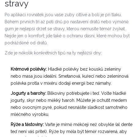
stravy
Po aplikaci rovnátek jsou vaše zuby citlivé a bolí je při tlaku.
Během prvních tří až pěti dnů po nastavení drátů nebo výměně
gum je nejlepší držet se stravy, kterou nemusíte téměř žvýkat.
Nejde jen o komfort; jde také o ochranu dásní, které mohou být
podrážděné od drátů.
Zde je několik konkrétních tipů na ty nejtěžší dny:
Krémové polévky:
Hladké polévky bez kousků zeleniny
nebo masa jsou ideální. Smetanová, kuřecí nebo zeleninová
polévka protla v mixéru dodají energii bez námahy.
Jogurty a tvarohy:
Bílkoviny potřebujete i teď. Volte hladké
jogurty, skyr nebo měkký tvaroh. Můžete je ochutit medem
nebo ovocným pyré, pokud nesnášíte sladkost samotného
mléčného výrobku.
Rýže a těstoviny:
Vařte je mírně měkčeji než obvykle (al dente
teď není váš přítel). Rýže by měla být téměř rozvařená, aby