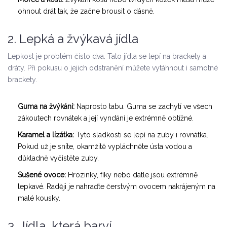
ohnout drát tak, že začne brousit o dásně.
2. Lepká a žvýkavá jídla
Lepkost je problém číslo dva. Tato jídla se lepí na brackety a
dráty. Při pokusu o jejich odstranění můžete vytáhnout i samotné
brackety.
Guma na žvýkání:
Naprosto tabu. Guma se zachytí ve všech
zákoutech rovnátek a její vyndání je extrémně obtížné.
Karamel a lízátka:
Tyto sladkosti se lepí na zuby i rovnátka.
Pokud už je sníte, okamžitě vypláchněte ústa vodou a
důkladně vyčistěte zuby.
Sušené ovoce:
Hrozinky, fíky nebo datle jsou extrémně
lepkavé. Raději je nahraďte čerstvým ovocem nakrájeným na
malé kousky.
3. Jídla, která barví