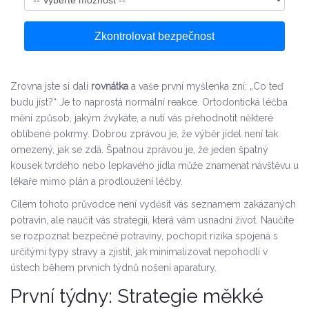
Zkontrolovat bezpečnost
Zrovna jste si dali
rovnátka
a vaše první myšlenka zní: „Co teď
budu jíst?“ Je to naprostá normální reakce. Ortodontická léčba
mění způsob, jakým žvýkáte, a nutí vás přehodnotit některé
oblíbené pokrmy. Dobrou zprávou je, že výběr jídel není tak
omezený, jak se zdá. Špatnou zprávou je, že jeden špatný
kousek tvrdého nebo lepkavého jídla může znamenat návštěvu u
lékaře mimo plán a prodloužení léčby.
Cílem tohoto průvodce není vyděsit vás seznamem zakázaných
potravin, ale naučit vás strategii, která vám usnadní život. Naučíte
se rozpoznat bezpečné potraviny, pochopit rizika spojená s
určitými typy stravy a zjistit, jak minimalizovat nepohodlí v
ústech během prvních týdnů nošení aparatury.
První týdny: Strategie měkké