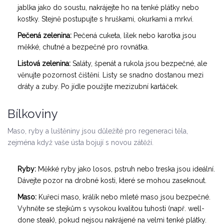
jablka jako do soustu, nakrájejte ho na tenké plátky nebo
kostky. Stejně postupujte s hruškami, okurkami a mrkví.
Pečená zelenina:
Pečená cuketa, lilek nebo karotka jsou
měkké, chutné a bezpečné pro rovnátka.
Listová zelenina:
Saláty, špenát a rukola jsou bezpečné, ale
věnujte pozornost čištění. Listy se snadno dostanou mezi
dráty a zuby. Po jídle použijte mezizubní kartáček.
Bílkoviny
Maso, ryby a luštěniny jsou důležité pro regeneraci těla,
zejména když vaše ústa bojují s novou zátěží.
Ryby:
Měkké ryby jako losos, pstruh nebo treska jsou ideální.
Dávejte pozor na drobné kosti, které se mohou zaseknout.
Maso:
Kuřecí maso, králík nebo mleté maso jsou bezpečné.
Vyhněte se stejkům s vysokou kvalitou tuhosti (např. well-
done steak), pokud nejsou nakrájené na velmi tenké plátky.