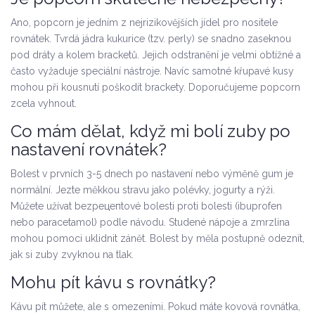
Ano, popcorn je jedním z nejrizikovějších jídel pro nositele
rovnátek. Tvrdá jádra kukurice (tzv. perly) se snadno zaseknou
pod dráty a kolem bracketů. Jejich odstranění je velmi obtížné a
často vyžaduje speciální nástroje. Navíc samotné křupavé kusy
mohou při kousnutí poškodit brackety. Doporučujeme popcorn
zcela vyhnout.
Co mám dělat, když mi bolí zuby po
nastavení rovnátek?
Bolest v prvních 3-5 dnech po nastavení nebo výměně gum je
normální. Jezte měkkou stravu jako polévky, jogurty a rýži.
Můžete užívat bezрецепtové bolesti proti bolesti (ibuprofen
nebo paracetamol) podle návodu. Studené nápoje a zmrzlina
mohou pomoci uklidnit zánět. Bolest by měla postupně odeznít,
jak si zuby zvyknou na tlak.
Mohu pít kávu s rovnátky?
Kávu pít můžete, ale s omezeními. Pokud máte kovová rovnátka,