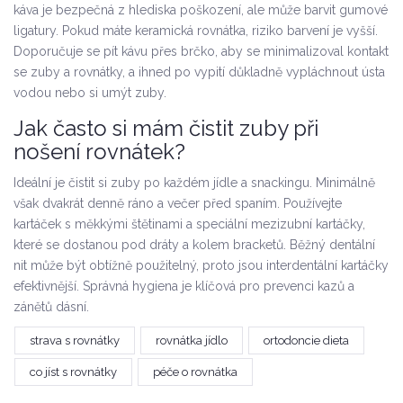
káva je bezpečná z hlediska poškození, ale může barvit gumové
ligatury. Pokud máte keramická rovnátka, riziko barvení je vyšší.
Doporučuje se pít kávu přes brčko, aby se minimalizoval kontakt
se zuby a rovnátky, a ihned po vypití důkladně vypláchnout ústa
vodou nebo si umýt zuby.
Jak často si mám čistit zuby při
nošení rovnátek?
Ideální je čistit si zuby po každém jídle a snackingu. Minimálně
však dvakrát denně ráno a večer před spaním. Používejte
kartáček s měkkými štětinami a speciální mezizubní kartáčky,
které se dostanou pod dráty a kolem bracketů. Běžný dentální
nit může být obtížně použitelný, proto jsou interdentální kartáčky
efektivnější. Správná hygiena je klíčová pro prevenci kazů a
zánětů dásní.
strava s rovnátky
rovnátka jídlo
ortodoncie dieta
co jíst s rovnátky
péče o rovnátka