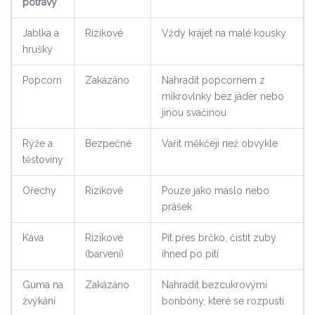
potravy
Jablka a
Rizikové
Vždy krájet na malé kousky
hrušky
Popcorn
Zakázáno
Nahradit popcornem z
mikrovlnky bez jáder nebo
jinou svačinou
Rýže a
Bezpečné
Vařit měkčeji než obvykle
těstoviny
Ořechy
Rizikové
Pouze jako máslo nebo
prášek
Káva
Rizikové
Pít přes brčko, čistit zuby
(barvení)
ihned po pití
Guma na
Zakázáno
Nahradit bezcukrovými
žvýkání
bonbóny, které se rozpustí