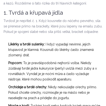
a kazů. Rozdělme si tato rizika do tří hlavních kategorií.
1. Tvrdá a křupavá jídla
Tvrdost je nepřítel č. 1. Když kousnete do něčeho pevného, síla
se přenese přímo na brackety, které jsou lepeny na emailu zubu.
Pokud je spojení slabé nebo síla příliš velká, bracket odpadne.
Likérky a tvrdé sušenky:
I když vypadají nevinně, jejich
křupavost je klamná. Kousnutí do likérky často znamená
zlomený drát.
Popcorn:
To je pravděpodobně nejhorší volba. Niekdy
zůstávají tvrdé jádra kukuryice (perly) uvízlá mezi zuby a v
rovnátkách. Vyndat je je noční můra a často vyžaduje
nástroje, které mohou poškodit aparaturu.
Orchideje a tvrdé ořechy:
Nikdy nekoušejte ořechy přímo.
Pokud chcete ořechy, rozmixujte je na máslo nebo je
nasekejte na prach a přidejte do jogurtu.
Morče a kosti:
Žvýkání kostí nebo tvrdých kožek masa může