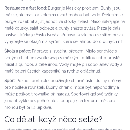
Restaurace a fast food:
Burger je klasický problém. Bunty jsou
měkké, ale maso a zelenina uvnitř mohou být tvrdé. Řešením je
burger rozebrat a jíst jednotlivé složky zvlášť. Maso nakrájejte na
malé kousky, salát oddělte a bunty snězte zvlášť. Pizza je další
pastva - kůrka je často tvrdá a křupavá. Jezte pouze střed pizza,
vyhýbejte se okrajům a sýrům, které se táhnou do dlouhých nití.
Škola a práce:
Připravte si svačinu předem. Místo sendviče s
tvrdým chlebem zvolte wrap s měkkým tortillou nebo prostě
mísal s quinoou a zeleninou. Vždy mějte při sobě láhev vody a
malý balení ústních kapesníků na rychlé opláchnutí.
Sport:
Pokud sportujete, používejte chránič ústní dutiny určený
pro nositele rovnátek. Běžný chránič může být nepohodlný a
může poškodit rovnátka při nárazu. Sportovní gelové tyčinky
jsou obvykle bezpečné, ale sledujte jejich texturu - některé
mohou být příliš lepkavé.
Co dělat, když něco selže?