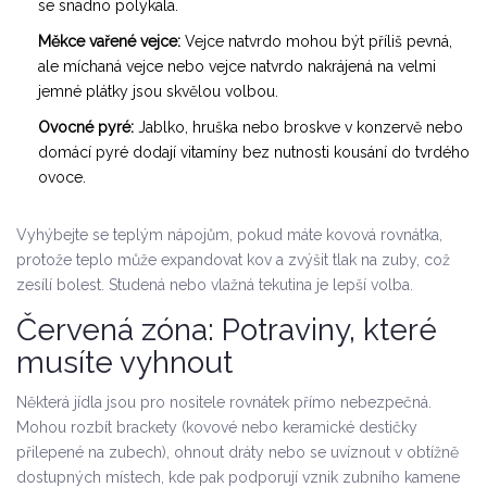
se snadno polykala.
Měkce vařené vejce:
Vejce natvrdo mohou být příliš pevná,
ale míchaná vejce nebo vejce natvrdo nakrájená na velmi
jemné plátky jsou skvělou volbou.
Ovocné pyré:
Jablko, hruška nebo broskve v konzervě nebo
domácí pyré dodají vitamíny bez nutnosti kousání do tvrdého
ovoce.
Vyhýbejte se teplým nápojům, pokud máte kovová rovnátka,
protože teplo může expandovat kov a zvýšit tlak na zuby, což
zesílí bolest. Studená nebo vlažná tekutina je lepší volba.
Červená zóna: Potraviny, které
musíte vyhnout
Některá jídla jsou pro nositele rovnátek přímo nebezpečná.
Mohou rozbít brackety (kovové nebo keramické destičky
přilepené na zubech), ohnout dráty nebo se uvíznout v obtížně
dostupných místech, kde pak podporují vznik zubního kamene