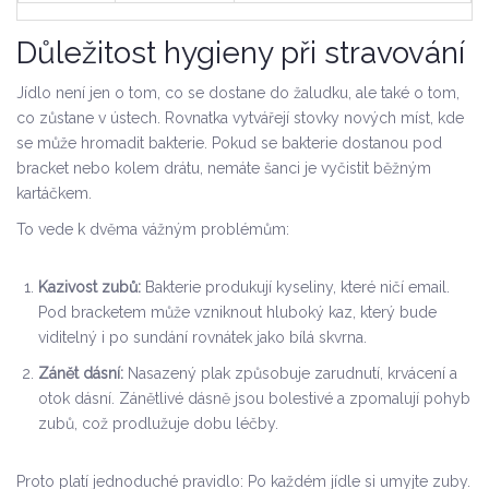
Důležitost hygieny při stravování
Jídlo není jen o tom, co se dostane do žaludku, ale také o tom,
co zůstane v ústech. Rovnatka vytvářejí stovky nových míst, kde
se může hromadit bakterie. Pokud se bakterie dostanou pod
bracket nebo kolem drátu, nemáte šanci je vyčistit běžným
kartáčkem.
To vede k dvěma vážným problémům:
Kazivost zubů:
Bakterie produkují kyseliny, které ničí email.
Pod bracketem může vzniknout hluboký kaz, který bude
viditelný i po sundání rovnátek jako bílá skvrna.
Zánět dásní:
Nasazený plak způsobuje zarudnutí, krvácení a
otok dásní. Zánětlivé dásně jsou bolestivé a zpomalují pohyb
zubů, což prodlužuje dobu léčby.
Proto platí jednoduché pravidlo: Po každém jídle si umyjte zuby.