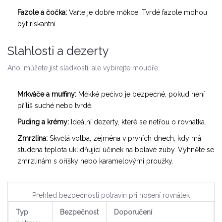
Fazole a čočka:
Vařte je dobře měkce. Tvrdé fazole mohou
být riskantní.
Slahlosti a dezerty
Ano, můžete jíst sladkosti, ale vybírejte moudře.
Mrkváče a muffiny:
Měkké pečivo je bezpečné, pokud není
příliš suché nebo tvrdé.
Puding a krémy:
Ideální dezerty, které se netřou o rovnátka.
Zmrzlina:
Skvělá volba, zejména v prvních dnech, kdy má
studená teplota uklidňující účinek na bolavé zuby. Vyhněte se
zmrzlinám s oříšky nebo karamelovými proužky.
Přehled bezpečnosti potravin při nošení rovnátek
Typ
Bezpečnost
Doporučení