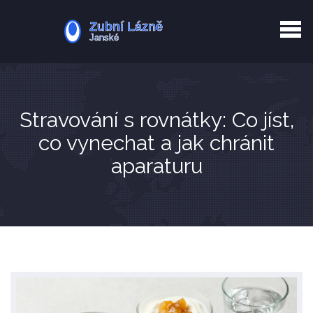
Kurkuma rizika
Zotavení po extrakci
Vyřazení z evidence
Zub 38 péče
Stravování s rovnátky: Co jíst,
co vynechat a jak chránit
aparaturu