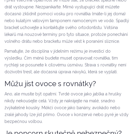
I přes všechna opatrnost se může stát, že bracket spadne nebo
drát vystoupne. Nezpanikařte. Mírně vystupující drát můžete
dočasně zklidnit pomocí vosku pro rovnátka (máte-li jej doma)
nebo kulatým vatovým tamponem namočeným ve vodě. Spadlý
bracket uchovejte a kontaktujte svého ortodontistu. Většina
lékařů má nouzové termíny pro tyto situace, protože ponechání
volného drátu nebo bracketu může vést k poranění sliznice.
Pamatujte, že disciplína v jídelním režimu je investicí do
výsledku. Čím méně budete muset opravovat rovnátka, tím
rychleji se posunete k cílovému úsměvu. Strava s rovnátky není
doživotní trest, ale dočasná úprava návyků, která se vyplatí.
Můžu jíst ovoce s rovnátky?
Ano, ale musíte být opatrní. Tvrdé ovoce jako jablka a hrušky
nikdy nekoušejte celá. Vždy je nakrájejte na malé, snadno
žvýkatelné kousky. Měkčí ovoce jako banány, avokádo nebo
zralé jahody lze jíst přímo. Ovoce v konzervě nebo pyré je vždy
bezpečnou volbou.
Je popcorn skutečně nebezpečný?