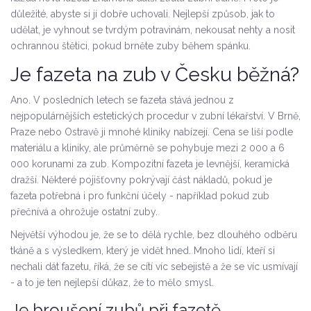
důležité, abyste si jí dobře uchovali. Nejlepší způsob, jak to
udělat, je vyhnout se tvrdým potravinám, nekousat nehty a nosit
ochrannou štětici, pokud brněte zuby během spánku.
Je fazeta na zub v Česku běžná?
Ano. V posledních letech se fazeta stává jednou z
nejpopulárnějších estetických procedur v zubní lékařství. V Brně,
Praze nebo Ostravě ji mnohé kliniky nabízejí. Cena se liší podle
materiálu a kliniky, ale průměrně se pohybuje mezi 2 000 a 6
000 korunami za zub. Kompozitní fazeta je levnější, keramická
dražší. Některé pojišťovny pokrývají část nákladů, pokud je
fazeta potřebná i pro funkční účely - například pokud zub
přečnívá a ohrožuje ostatní zuby.
Největší výhodou je, že se to dělá rychle, bez dlouhého odběru
tkáně a s výsledkem, který je vidět hned. Mnoho lidí, kteří si
nechali dát fazetu, říká, že se cítí víc sebejistě a že se víc usmívají
- a to je ten nejlepší důkaz, že to mělo smysl.
Je broušení zubů při fazetě