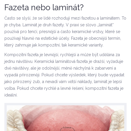
Fazeta nebo laminát?
Často se slyší, že se lidé rozhodují mezi fazetou a laminátem. To
je chyba. Laminát je druh fazety. V praxi se slovo „laminát“
používá pro tenčí, přesnější a často keramické vrstvy, které se
používají hlavně na estetické účely. Fazeta je obecnější termín,
který zahrnuje jak kompozitní, tak keramické varianty.
Kompozitní fazeta je levnější, rychlejší a může být udělána za
jednu návštěvu. Keramická laminátová fazeta je dražší, vyžaduje
dvě návštěvy, ale je odolnější, méně náchylná k zabarvení a
vypadá přirozeněji. Pokud chcete výsledek, který bude vypadat
jako přirozený zub, a nevadí vám větší náklady, laminát je lepší
volba. Pokud chcete rychlé a levné řešení, kompozitní fazeta je
ideální.