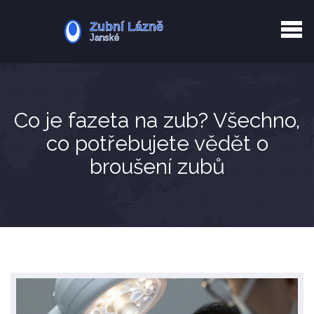
Kurkuma rizika
Zotavení po extrakci
Vyřazení z evidence
Zub 38 péče
Co je fazeta na zub? Všechno,
co potřebujete vědět o
broušení zubů