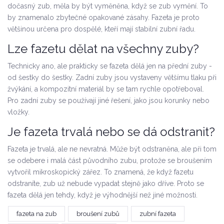
dočasný zub, měla by být vyměněna, když se zub vymění. To
by znamenalo zbytečné opakované zásahy. Fazeta je proto
většinou určena pro dospělé, kteří mají stabilní zubní řadu.
Lze fazetu dělat na všechny zuby?
Technicky ano, ale prakticky se fazeta dělá jen na přední zuby -
od šestky do šestky. Zadní zuby jsou vystaveny většímu tlaku při
žvýkání, a kompozitní materiál by se tam rychle opotřeboval.
Pro zadní zuby se používají jiné řešení, jako jsou korunky nebo
vložky.
Je fazeta trvalá nebo se dá odstranit?
Fazeta je trvalá, ale ne nevratná. Může být odstraněna, ale při tom
se odebere i malá část původního zubu, protože se broušením
vytvořil mikroskopický zářez. To znamená, že když fazetu
odstraníte, zub už nebude vypadat stejně jako dříve. Proto se
fazeta dělá jen tehdy, když je výhodnější než jiné možnosti.
fazeta na zub
broušení zubů
zubní fazeta