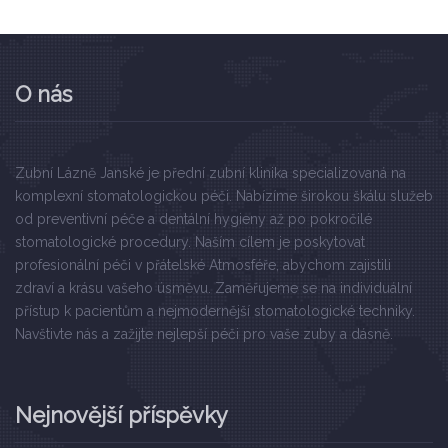
O nás
Zubní Lázně Janské je přední zubní klinika specializovaná na
komplexní stomatologickou péči. Nabízíme širokou škálu služeb
od preventivní péče a dentální hygieny až po pokročilé
stomatologické procedury. Naším cílem je poskytovat
profesionální péči v přátelské Atmosféře, abychom zajistili
zdraví a krásu vašeho úsměvu. Zaměřujeme se na individuální
přístup k pacientům a nejmodernější stomatologické techniky.
Navštivte nás a zažijte nejlepší péči pro vaše zuby a dásně.
Nejnovější příspěvky