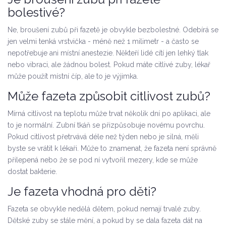
bolestivé?
Ne, broušení zubů při fazetě je obvykle bezbolestné. Odebírá se
jen velmi tenká vrstvička - méně než 1 milimetr - a často se
nepotřebuje ani místní anestezie. Někteří lidé cítí jen lehký tlak
nebo vibraci, ale žádnou bolest. Pokud máte citlivé zuby, lékař
může použít místní číp, ale to je výjimka.
Může fazeta způsobit citlivost zubů?
Mírná citlivost na teplotu může trvat několik dní po aplikaci, ale
to je normální. Zubní tkáň se přizpůsobuje novému povrchu.
Pokud citlivost přetrvává déle než týden nebo je silná, měli
byste se vrátit k lékaři. Může to znamenat, že fazeta není správně
přilepená nebo že se pod ní vytvořil mezery, kde se může
dostat bakterie.
Je fazeta vhodná pro děti?
Fazeta se obvykle nedělá dětem, pokud nemají trvalé zuby.
Dětské zuby se stále mění, a pokud by se dala fazeta dát na