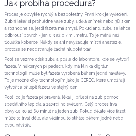
Jak probíhá procedura?
Proces je obvykle rychlý a bezbolestný. První krok je vyšetření.
Zubní lékař si prohlédne vaše zuby, udělá snímek nebo 3D sken,
a rozhodne se, jestli fazeta má smysl. Pokud ano, zubu se lehce
odbrousí povrch - jen 0,3 až 0,7 milimetru. To je méně než
tloušťka koberce. Někdy se ani nevyžaduje místní anestezie,
protože se neodstraňuje žádná hluboká tkáň.
Poté se vezme otisk zubu a pošle do laboratoře, kde se vytvoří
fazeta. V některých případech, kdy má klinika digitální
technologii, může být fazeta vyrobená během jedné návštěvy.
To je možné díky technologiím jako je CEREC, které umožňují
vytvořit a přilepit fazetu ve stejný den.
Poté, co je fazeta připravená, lékař ji přilepí na zub pomocí
speciálního lepidla a zatvrdí ho světlem. Celý proces trvá
obvykle 30 až 60 minut na jeden zub. Pokud děláte více fazet,
může to trvat déle, ale většinou to stíháte během jedné nebo
dvou návštěv.