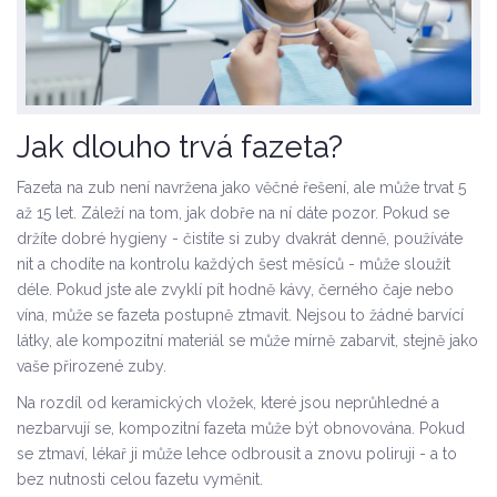
Jak dlouho trvá fazeta?
Fazeta na zub není navržena jako věčné řešení, ale může trvat 5
až 15 let. Záleží na tom, jak dobře na ní dáte pozor. Pokud se
držíte dobré hygieny - čistíte si zuby dvakrát denně, používáte
nit a chodíte na kontrolu každých šest měsíců - může sloužit
déle. Pokud jste ale zvyklí pít hodně kávy, černého čaje nebo
vína, může se fazeta postupně ztmavit. Nejsou to žádné barvící
látky, ale kompozitní materiál se může mírně zabarvit, stejně jako
vaše přirozené zuby.
Na rozdíl od keramických vložek, které jsou neprůhledné a
nezbarvují se, kompozitní fazeta může být obnovována. Pokud
se ztmaví, lékař ji může lehce odbrousit a znovu poliruji - a to
bez nutnosti celou fazetu vyměnit.