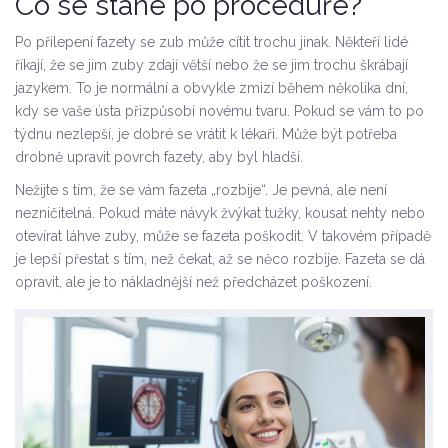
Co se stane po proceduře?
Po přilepení fazety se zub může cítit trochu jinak. Někteří lidé
říkají, že se jim zuby zdají větší nebo že se jim trochu škrábají
jazykem. To je normální a obvykle zmizí během několika dní,
kdy se vaše ústa přizpůsobí novému tvaru. Pokud se vám to po
týdnu nezlepší, je dobré se vrátit k lékaři. Může být potřeba
drobně upravit povrch fazety, aby byl hladší.
Nežijte s tím, že se vám fazeta „rozbije“. Je pevná, ale není
nezničitelná. Pokud máte návyk žvýkat tužky, kousat nehty nebo
otevírat láhve zuby, může se fazeta poškodit. V takovém případě
je lepší přestat s tím, než čekat, až se něco rozbije. Fazeta se dá
opravit, ale je to nákladnější než předcházet poškození.