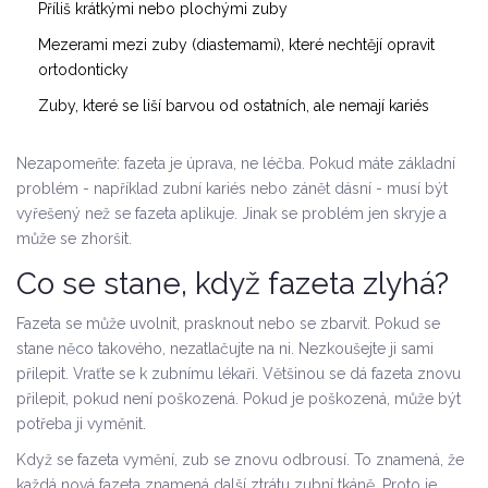
Příliš krátkými nebo plochými zuby
Mezerami mezi zuby (diastemami), které nechtějí opravit
ortodonticky
Zuby, které se liší barvou od ostatních, ale nemají kariés
Nezapomeňte: fazeta je úprava, ne léčba. Pokud máte základní
problém - například zubní kariés nebo zánět dásní - musí být
vyřešený než se fazeta aplikuje. Jinak se problém jen skryje a
může se zhoršit.
Co se stane, když fazeta zlyhá?
Fazeta se může uvolnit, prasknout nebo se zbarvit. Pokud se
stane něco takového, nezatlačujte na ni. Nezkoušejte ji sami
přilepit. Vraťte se k zubnímu lékaři. Většinou se dá fazeta znovu
přilepit, pokud není poškozená. Pokud je poškozená, může být
potřeba ji vyměnit.
Když se fazeta vymění, zub se znovu odbrousí. To znamená, že
každá nová fazeta znamená další ztrátu zubní tkáně. Proto je