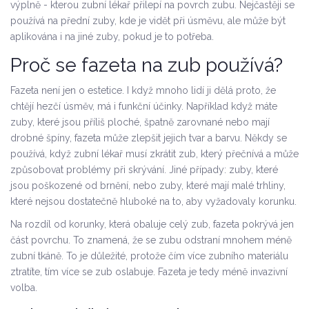
výplně - kterou zubní lékař přilepí na povrch zubu. Nejčastěji se
používá na přední zuby, kde je vidět při úsměvu, ale může být
aplikována i na jiné zuby, pokud je to potřeba.
Proč se fazeta na zub používá?
Fazeta není jen o estetice. I když mnoho lidí ji dělá proto, že
chtějí hezčí úsměv, má i funkční účinky. Například když máte
zuby, které jsou příliš ploché, špatně zarovnané nebo mají
drobné špíny, fazeta může zlepšit jejich tvar a barvu. Někdy se
používá, když zubní lékař musí zkrátit zub, který přečnívá a může
způsobovat problémy při skrývání. Jiné případy: zuby, které
jsou poškozené od brnění, nebo zuby, které mají malé trhliny,
které nejsou dostatečně hluboké na to, aby vyžadovaly korunku.
Na rozdíl od korunky, která obaluje celý zub, fazeta pokrývá jen
část povrchu. To znamená, že se zubu odstraní mnohem méně
zubní tkáně. To je důležité, protože čím více zubního materiálu
ztratíte, tím více se zub oslabuje. Fazeta je tedy méně invazivní
volba.