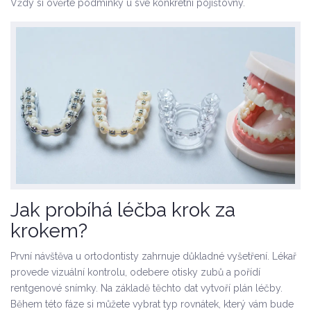
Vždy si ověřte podmínky u své konkrétní pojišťovny.
Jak probíhá léčba krok za
krokem?
První návštěva u
ortodontisty
zahrnuje důkladné vyšetření. Lékař
provede vizuální kontrolu, odebere otisky zubů a pořídí
rentgenové snímky. Na základě těchto dat vytvoří plán léčby.
Během této fáze si můžete vybrat typ rovnátek, který vám bude