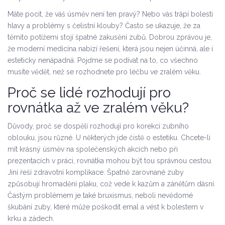
Máte pocit, že váš úsměv není ten pravý? Nebo vás trápí bolesti
hlavy a problémy s čelistní klouby? Často se ukazuje, že za
těmito potížemi stojí špatné zakusění zubů. Dobrou zprávou je,
že moderní medicína nabízí řešení, která jsou nejen účinná, ale i
esteticky nenápadná. Pojďme se podívat na to, co všechno
musíte vědět, než se rozhodnete pro léčbu ve zralém věku.
Proč se lidé rozhodují pro
rovnátka až ve zralém věku?
Důvody, proč se dospělí rozhodují pro
korekci zubního
oblouku
, jsou různé. U některých jde čistě o estetiku. Chcete-li
mít krásný úsměv na společenských akcích nebo při
prezentacích v práci, rovnátka mohou být tou správnou cestou.
Jiní řeší zdravotní komplikace. Špatně zarovnané zuby
způsobují hromadění plaku, což vede k kazům a zánětům dásní.
Častým problémem je také bruxismus, neboli nevědomé
škubání zuby, které může poškodit emal a vést k bolestem v
krku a zádech.