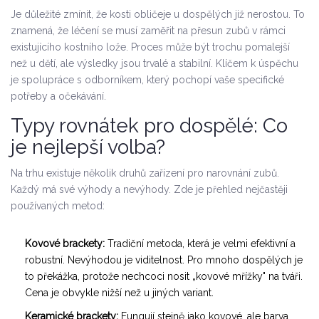
Je důležité zmínit, že kosti obličeje u dospělých již nerostou. To
znamená, že léčení se musí zaměřit na přesun zubů v rámci
existujícího kostního lože. Proces může být trochu pomalejší
než u dětí, ale výsledky jsou trvalé a stabilní. Klíčem k úspěchu
je spolupráce s odborníkem, který pochopí vaše specifické
potřeby a očekávání.
Typy rovnátek pro dospělé: Co
je nejlepší volba?
Na trhu existuje několik druhů zařízení pro narovnání zubů.
Každý má své výhody a nevýhody. Zde je přehled nejčastěji
používaných metod:
Kovové brackety:
Tradiční metoda, která je velmi efektivní a
robustní. Nevýhodou je viditelnost. Pro mnoho dospělých je
to překážka, protože nechcoci nosit „kovové mřížky" na tváři.
Cena je obvykle nižší než u jiných variant.
Keramické brackety:
Fungují stejně jako kovové, ale barva