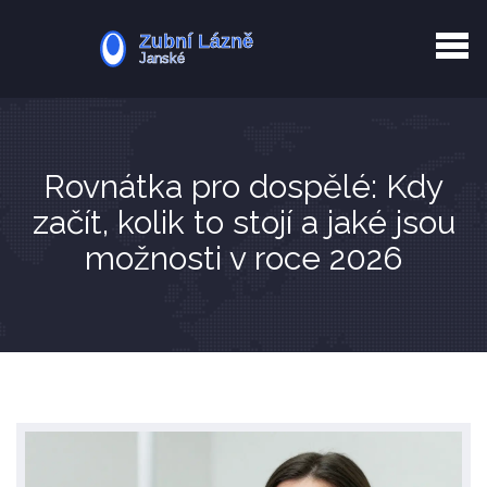
Kurkuma rizika
Zotavení po extrakci
Vyřazení z evidence
Zub 38 péče
Rovnátka pro dospělé: Kdy
začít, kolik to stojí a jaké jsou
možnosti v roce 2026