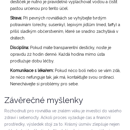
destiček je nutno je pravidelně vyplachovat vodou a čistit
pastou určenou pro tento účel.
Strava:
Při pevných rovnátkách se vyhýbejte tvrdým
potravinám (ořechy, sušenky), lepivým jídlům (med, taffy) a
příliš sladkým občerstvením, které se snadno zachytává v
drátech.
Disciplína:
Pokud máte transparentní destičky, noste je
opravdu 22 hodin denně. Každá hodina mimo ústa
prodlužuje dobu léčby.
Komunikace s lékařem:
Pokud něco bolí nebo se vám zdá,
že něco nefunguje tak, jak má, kontaktujte svou ordinaci.
Nenechávejte si problémy pro sebe.
Závěrečné myšlenky
Rozhodnutí pro rovnátka ve zralém věku je investicí do vašeho
zdraví i sebепоcty. Ačkoli proces vyžaduje čas a finanční
prostředky, výsledek stojí za to. Krásný úsměv zlepšuje nejen