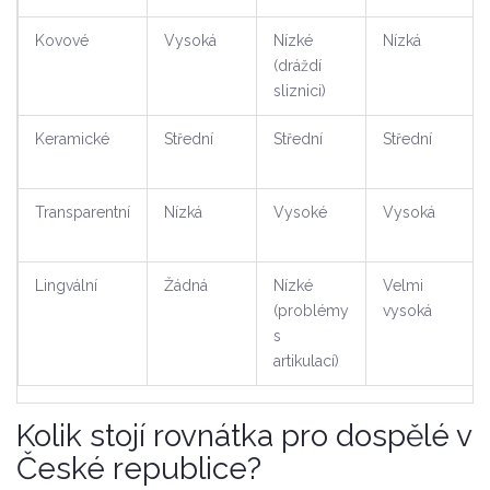
Kovové
Vysoká
Nízké
Nízká
(dráždí
sliznici)
Keramické
Střední
Střední
Střední
Transparentní
Nízká
Vysoké
Vysoká
Lingvální
Žádná
Nízké
Velmi
(problémy
vysoká
s
artikulací)
Kolik stojí rovnátka pro dospělé v
České republice?