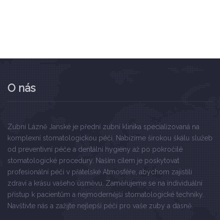
O nás
Zubní Lázně Janské je přední zubní klinika specializovaná na
komplexní stomatologickou péči. Nabízíme širokou škálu služeb
od preventivní péče a dentální hygieny až po pokročilé
stomatologické procedury. Naším cílem je poskytovat
profesionální péči v přátelské Atmosféře, abychom zajistili
zdraví a krásu vašeho úsměvu. Zaměřujeme se na individuální
přístup k pacientům a nejmodernější stomatologické techniky.
Navštivte nás a zažijte nejlepší péči pro vaše zuby a dásně.