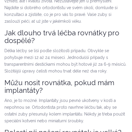
vzhled, ale i kvalitu života. Nezůstávejte jen u přemýšlení.
Najděte si dobrého ortodontistu ve svém okolí, domluvte si
konzultaci a zjistěte, co je pro vás to pravé. Vaše zuby si
zaslouží péči, ať už jste v jakémkoli věku.
Jak dlouho trvá léčba rovnátky pro
dospělé?
Délka léčby se liší podle složitosti případu. Obvykle se
pohybuje mezi 12 až 24 měseci. Jednodušší případy s
transparentními destičkami mohou být hotové již za 6-9 měsíců.
Složitější úpravy čelisti mohou trvat déle než dva roky.
Můžu nosit rovnátka, pokud mám
implantáty?
Ano, je to možné. Implantáty jsou pevně ukotveny v kosti a
nepohnou se. Ortodontista proto navrhne léčbu tak, aby se
ostatní zuby přesunuly kolem implantátu. Někdy je třeba použít
speciální kotvení nebo miniaturní šroubky.