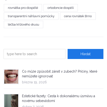
rovnátka pro dospělé
ortodoncie dospělí
transparentní náhlavní pomůcky
cena rovnátek Brno
léčba křížového skusu
Co může způsobit zánět v zubech? Příčiny, které
nemůžete ignorovat
března 19, 2026
Estetické fazety: Cesta k dokonalému úsměvu a
novému sebevědomí
dubna 7, 2026