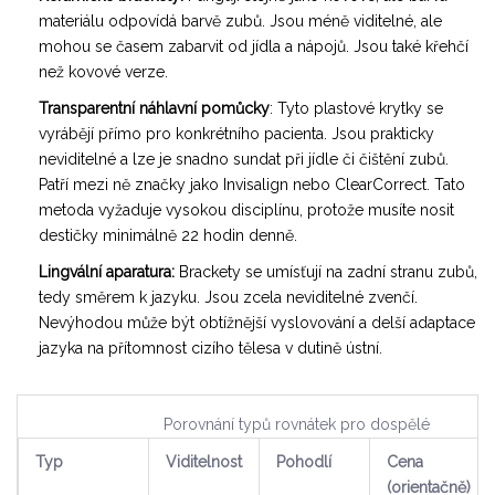
materiálu odpovídá barvě zubů. Jsou méně viditelné, ale
mohou se časem zabarvit od jídla a nápojů. Jsou také křehčí
než kovové verze.
Transparentní náhlavní pomůcky
: Tyto plastové krytky se
vyrábějí přímo pro konkrétního pacienta. Jsou prakticky
neviditelné a lze je snadno sundat při jídle či čištění zubů.
Patří mezi ně značky jako Invisalign nebo ClearCorrect. Tato
metoda vyžaduje vysokou disciplínu, protože musíte nosit
destičky minimálně 22 hodin denně.
Lingvální aparatura:
Brackety se umísťují na zadní stranu zubů,
tedy směrem k jazyku. Jsou zcela neviditelné zvenčí.
Nevýhodou může být obtížnější vyslovování a delší adaptace
jazyka na přítomnost cizího tělesa v dutině ústní.
Porovnání typů rovnátek pro dospělé
Typ
Viditelnost
Pohodlí
Cena
(orientačně)