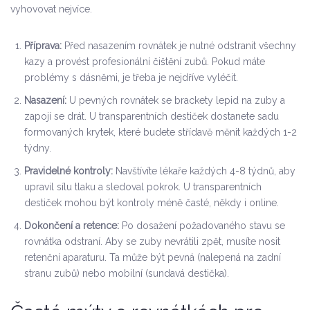
vyhovovat nejvíce.
Příprava:
Před nasazením rovnátek je nutné odstranit všechny
kazy a provést profesionální čištění zubů. Pokud máte
problémy s dásněmi, je třeba je nejdříve vyléčit.
Nasazení:
U pevných rovnátek se brackety lepid na zuby a
zapojí se drát. U transparentních destiček dostanete sadu
formovaných krytek, které budete střídavě měnit každých 1-2
týdny.
Pravidelné kontroly:
Navštívíte lékaře každých 4-8 týdnů, aby
upravil sílu tlaku a sledoval pokrok. U transparentních
destiček mohou být kontroly méně časté, někdy i online.
Dokončení a retence:
Po dosažení požadovaného stavu se
rovnátka odstraní. Aby se zuby nevrátili zpět, musíte nosit
retenční aparaturu. Ta může být pevná (nalepená na zadní
stranu zubů) nebo mobilní (sundavá destička).