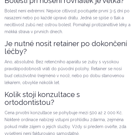
Bolestí při nošení rovnátek je velká?
Bolest není extrémní. Nejvíce citlivost pociťujete první 3-5 dní po
nasazení nebo po každé úpravě drátu. Jedná se spíše o tlak a
necitlivost zubů než ostrou bolest. Pomáhají protizánětlivé léky a
měkká strava v prvních dnech.
Je nutné nosit retainer po dokončení
léčby?
Ano, absolutně. Bez retenčního aparátu se zuby s vysokou
pravděpodobností vrátí do původní polohy. Retainer se nosí
buď celoživotně (nejméně v noci), nebo po dobu stanovenou
lékařem, obvykle několik let.
Kolik stojí konzultace s
ortodontistou?
Cena prvotní konzultace se pohybuje mezi 500 až 2 000 Kč.
Některé ordinace nabízejí vstupní prohlídku zdarma, zejména
pokud máte zájem o jejich služby. Vždy si předem ověřte, zda
vyšetření není fakturováno samostatně.