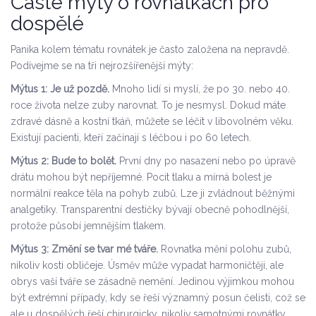
Časté mýty o rovnátkách pro
dospělé
Panika kolem tématu rovnátek je často založena na nepravdě.
Podívejme se na tři nejrozšířenější mýty:
Mýtus 1: Je už pozdě.
Mnoho lidí si myslí, že po 30. nebo 40.
roce života nelze zuby narovnat. To je nesmysl. Dokud máte
zdravé dásně a kostní tkáň, můžete se léčit v libovolném věku.
Existují pacienti, kteří začínají s léčbou i po 60 letech.
Mýtus 2: Bude to bolět.
První dny po nasazení nebo po úpravě
drátu mohou být nepříjemné. Pocit tlaku a mírná bolest je
normální reakce těla na pohyb zubů. Lze ji zvládnout běžnými
analgetiky. Transparentní destičky bývají obecně pohodlnější,
protože působí jemnějším tlakem.
Mýtus 3: Změní se tvar mé tváře.
Rovnatka mění polohu zubů,
nikoliv kosti obličeje. Úsměv může vypadat harmoničtěji, ale
obrys vaší tváře se zásadně nemění. Jedinou výjimkou mohou
být extrémní případy, kdy se řeší významný posun čelisti, což se
ale u dospělých řeší chirurgicky, nikoliv samotnými rovnátky.