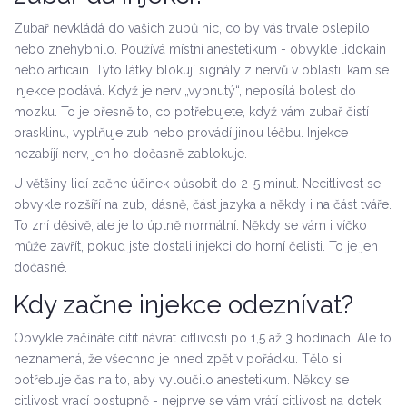
Zubař nevkládá do vašich zubů nic, co by vás trvale oslepilo
nebo znehybnilo. Používá místní anestetikum - obvykle lidokain
nebo articain. Tyto látky blokují signály z nervů v oblasti, kam se
injekce podává. Když je nerv „vypnutý“, neposílá bolest do
mozku. To je přesně to, co potřebujete, když vám zubař čistí
prasklinu, vyplňuje zub nebo provádí jinou léčbu. Injekce
nezabíjí nerv, jen ho dočasně zablokuje.
U většiny lidí začne účinek působit do 2-5 minut. Necitlivost se
obvykle rozšíří na zub, dásně, část jazyka a někdy i na část tváře.
To zní děsivě, ale je to úplně normální. Někdy se vám i víčko
může zavřít, pokud jste dostali injekci do horní čelisti. To je jen
dočasné.
Kdy začne injekce odeznívat?
Obvykle začínáte cítit návrat citlivosti po 1,5 až 3 hodinách. Ale to
neznamená, že všechno je hned zpět v pořádku. Tělo si
potřebuje čas na to, aby vyloučilo anestetikum. Někdy se
citlivost vrací postupně - nejprve se vám vrátí citlivost na dotek,