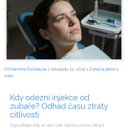
Od
Karolína Dočkalová
z listopadu 22, 2025
v
Zdraví a péče o
zuby
Kdy odezní injekce od
zubaře? Odhad času ztráty
citlivosti
Vypočítejte, kdy se vám ústa začnou znovu cítit po