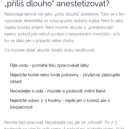
„příliš dlouho“ anestetizovat?
Neexistuje taková věc jako „příliš dlouhá“ anestezie. Tělo se s tím
vypořádá. Anestetika se vylučují přes ledviny a játra. Není to jako
nějaký toxický příjem. Není možné, abyste si „předávkovali“
injekcí, pokud jste nebyli podaní v nesprávném množství - a to
by se stalo jen v případě velké chyby.
Co můžete dělat, abyste zkrátili dobu necitlivosti:
Pijte vodu - pomáhá tělu zpracovávat látky
Nejedzte horké nebo tvrdé potraviny - zbytečně zatěžujete
oblast
Nečeskejte si ústa - můžete si poškodit vnitřní tkáně
Nejedzte vůbec 2-3 hodiny - nejde jen o bolest, ale o
bezpečnost
Nechte tělo pracovat. Nezabíjejte čas, jak se „vzbudit“. Po 2-3