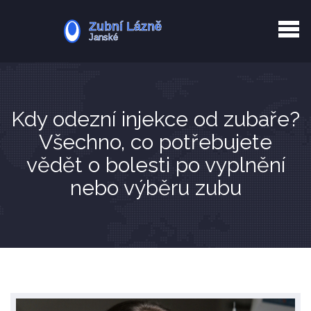
Kurkuma rizika
Zotavení po extrakci
Vyřazení z evidence
Zub 38 péče
Kdy odezní injekce od zubaře?
Všechno, co potřebujete
vědět o bolesti po vyplnění
nebo výběru zubu