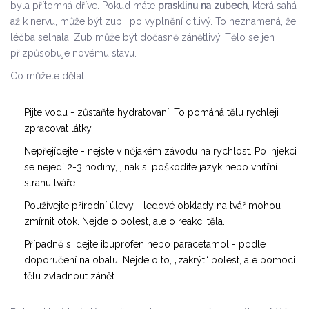
byla přítomná dříve. Pokud máte
prasklinu na zubech
, která sahá
až k nervu, může být zub i po vyplnění citlivý. To neznamená, že
léčba selhala. Zub může být dočasně zánětlivý. Tělo se jen
přizpůsobuje novému stavu.
Co můžete dělat:
Pijte vodu - zůstaňte hydratovaní. To pomáhá tělu rychleji
zpracovat látky.
Nepřejídejte - nejste v nějakém závodu na rychlost. Po injekci
se nejedí 2-3 hodiny, jinak si poškodíte jazyk nebo vnitřní
stranu tváře.
Používejte přírodní úlevy - ledové obklady na tvář mohou
zmírnit otok. Nejde o bolest, ale o reakci těla.
Případně si dejte ibuprofen nebo paracetamol - podle
doporučení na obalu. Nejde o to, „zakrýt“ bolest, ale pomoci
tělu zvládnout zánět.