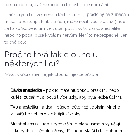
pak na teplotu, a až nakonec na bolest. To je normální.
U některých lidí, zejména u těch, kteří mají
praskliny na zubech
a
museli podstoupit hlubší léčbu, může necitlivost trvat až 5 hodin.
Je to způsobeno tím, že zubař použil vyšší dávku anestetika
nebo ho podal blíže k větším nervům. Není to nebezpečné. Jen
to trvá déle.
Proč to trvá tak dlouho u
některých lidí?
Několik věcí ovlivňuje, jak dlouho injekce působí:
Dávka anestetika
- pokud máte hlubokou prasklinu nebo
kariés, zubař musí použít více látky, aby byla léčba účinná.
Typ anestetika
- articain působí déle než lidokain. Mnoho
zubařů ho volí pro složitější zákroky.
Metabolismus
- lidé s rychlejším metabolismem vylučují
látku rychleji. Těhotné ženy, děti nebo starší lidé mohou mít