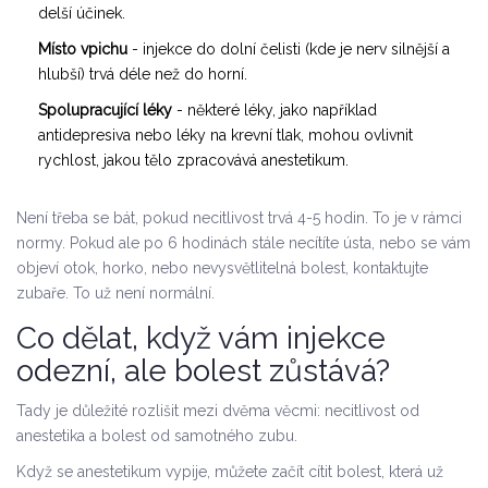
delší účinek.
Místo vpichu
- injekce do dolní čelisti (kde je nerv silnější a
hlubší) trvá déle než do horní.
Spolupracující léky
- některé léky, jako například
antidepresiva nebo léky na krevní tlak, mohou ovlivnit
rychlost, jakou tělo zpracovává anestetikum.
Není třeba se bát, pokud necitlivost trvá 4-5 hodin. To je v rámci
normy. Pokud ale po 6 hodinách stále necítíte ústa, nebo se vám
objeví otok, horko, nebo nevysvětlitelná bolest, kontaktujte
zubaře. To už není normální.
Co dělat, když vám injekce
odezní, ale bolest zůstává?
Tady je důležité rozlišit mezi dvěma věcmi: necitlivost od
anestetika a bolest od samotného zubu.
Když se anestetikum vypije, můžete začít cítit bolest, která už