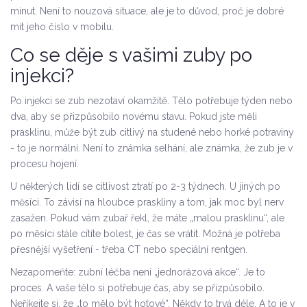
minut. Není to nouzová situace, ale je to důvod, proč je dobré
mít jeho číslo v mobilu.
Co se děje s vašimi zuby po
injekci?
Po injekci se zub nezotaví okamžitě. Tělo potřebuje týden nebo
dva, aby se přizpůsobilo novému stavu. Pokud jste měli
prasklinu, může být zub citlivý na studené nebo horké potraviny
- to je normální. Není to známka selhání, ale známka, že zub je v
procesu hojení.
U některých lidí se citlivost ztratí po 2-3 týdnech. U jiných po
měsíci. To závisí na hloubce praskliny a tom, jak moc byl nerv
zasažen. Pokud vám zubař řekl, že máte „malou prasklinu“, ale
po měsíci stále cítíte bolest, je čas se vrátit. Možná je potřeba
přesnější vyšetření - třeba CT nebo speciální rentgen.
Nezapomeňte: zubní léčba není „jednorázová akce“. Je to
proces. A vaše tělo si potřebuje čas, aby se přizpůsobilo.
Neříkejte si, že „to mělo být hotové“. Někdy to trvá déle. A to je v