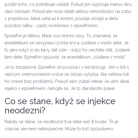
podle toho, co potřebuje udělat. Pokud jen vyplňuje malou díru,
stačí lidokain. Pokud ale musí dělat velkou rekonstrukci na zubu
s prasklinou, která sahá až k kořeni, použije silnější a delší
působící látku - často kombinaci s epinefrinem.
Epinefrin je látkou, která zúží krevní cévy. To znamená, že
anestetikum se nevyplaví rychle krví a zůstane v místě déle. Je
to jako když si do kávy dát cukr - když ho necháte stát, zůstane
tam déle. Epinefrin způsobí, že anestetikum „zůstane v místě“.
Je to bezpečné. Epinefrin se používá i v kardiologii. Jen u lidí s
vážným onemocněním srdce se občas vyhýbá. Ale většina lidí
ho snese bez problémů. Pokud vám zubař řekne, že vám dává
injekci s epinefrinem, nebojte se. Je to standardní praxe.
Co se stane, když se injekce
neodezní?
Někdy se stane, že necitlivost trvá déle než 8 hodin. To je
vzácné, ale není nebezpečné. Může to být způsobeno: