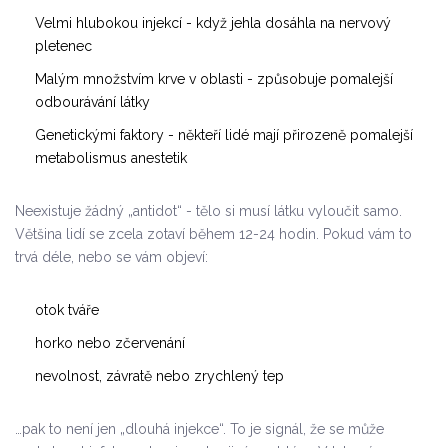
Velmi hlubokou injekcí - když jehla dosáhla na nervový
pletenec
Malým množstvím krve v oblasti - způsobuje pomalejší
odbourávání látky
Genetickými faktory - někteří lidé mají přirozeně pomalejší
metabolismus anestetik
Neexistuje žádný „antidot“ - tělo si musí látku vyloučit samo.
Většina lidí se zcela zotaví během 12-24 hodin. Pokud vám to
trvá déle, nebo se vám objeví:
otok tváře
horko nebo zčervenání
nevolnost, závratě nebo zrychlený tep
…pak to není jen „dlouhá injekce“. To je signál, že se může