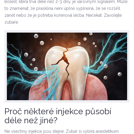
Bolest, která trvá déle než 2-3 dny, je varovným signálem. Může
to znamenat, že prasklina není úplně vyplněná, že se rozšířil
zánět nebo že je potřeba kořenová léčba. Nečekat. Zavolejte
zubaře.
Proč některé injekce působí
déle než jiné?
Ne všechny injekce jsou stejné. Zubař si vybírá anestetikum