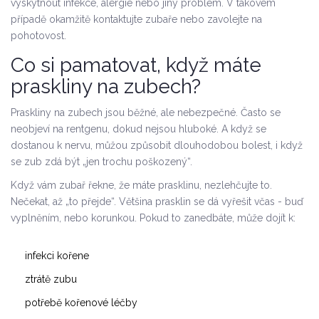
vyskytnout infekce, alergie nebo jiný problém. V takovém
případě okamžitě kontaktujte zubaře nebo zavolejte na
pohotovost.
Co si pamatovat, když máte
praskliny na zubech?
Praskliny na zubech jsou běžné, ale nebezpečné. Často se
neobjeví na rentgenu, dokud nejsou hluboké. A když se
dostanou k nervu, můžou způsobit dlouhodobou bolest, i když
se zub zdá být „jen trochu poškozený“.
Když vám zubař řekne, že máte prasklinu, nezlehčujte to.
Nečekat, až „to přejde“. Většina prasklin se dá vyřešit včas - buď
vyplněním, nebo korunkou. Pokud to zanedbáte, může dojít k:
infekci kořene
ztrátě zubu
potřebě kořenové léčby