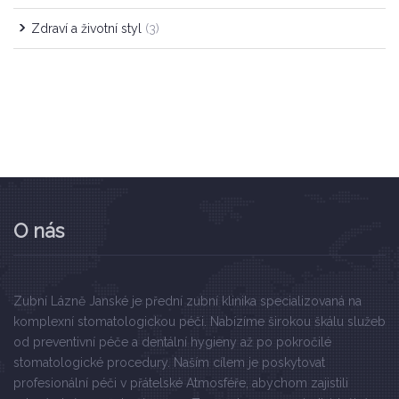
Zdraví a životní styl
(3)
O nás
Zubní Lázně Janské je přední zubní klinika specializovaná na
komplexní stomatologickou péči. Nabízíme širokou škálu služeb
od preventivní péče a dentální hygieny až po pokročilé
stomatologické procedury. Naším cílem je poskytovat
profesionální péči v přátelské Atmosféře, abychom zajistili