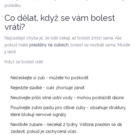
pořádku.
Co dělat, když se vám bolest
vrátí?
Nejčastější chyba je, že lidé čekají, až bolest zmizí sama. Ale
pokud máte
praskliny na zubech
, bolest se neztratí sama. Musíte
ji léčit.
Když se bolest vrátí:
Nečeskejte si zub - můžete ho poškodit
Nejedzte sladké - cukr zhoršuje zánět
Neužívejte příliš silné ústní vody - mohou podráždit dásně
Používejte zubní pastu pro citlivé zuby - obsahuje struktury,
které blokují nervové signály
Navštivte zubaře - nečekat 2 týdny. Většina prasklin se dá
zastavit, pokud je zachycená včas.