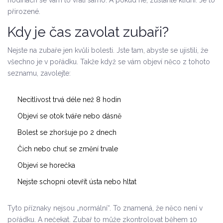
hodinách se vám to vrátí samo. A pokud ne, zůstaňte klidní. Je to
přirozené.
Kdy je čas zavolat zubaři?
Nejste na zubaře jen kvůli bolesti. Jste tam, abyste se ujistili, že
všechno je v pořádku. Takže když se vám objeví něco z tohoto
seznamu, zavolejte:
Necitlivost trvá déle než 8 hodin
Objeví se otok tváře nebo dásně
Bolest se zhoršuje po 2 dnech
Čich nebo chuť se změní trvale
Objeví se horečka
Nejste schopni otevřít ústa nebo hltat
Tyto příznaky nejsou „normální“. To znamená, že něco není v
pořádku. A nečekat. Zubař to může zkontrolovat během 10