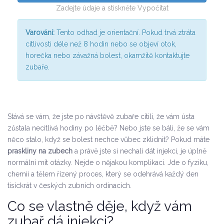
Zadejte údaje a stiskněte Vypočítat
Varování:
Tento odhad je orientační. Pokud trvá ztráta
citlivosti déle než 8 hodin nebo se objeví otok,
horečka nebo závažná bolest, okamžitě kontaktujte
zubaře.
Stává se vám, že jste po návštěvě zubaře cítili, že vám ústa
zůstala necitlivá hodiny po léčbě? Nebo jste se báli, že se vám
něco stalo, když se bolest nechce vůbec zklidnit? Pokud máte
praskliny na zubech
a právě jste si nechali dát injekci, je úplně
normální mít otázky. Nejde o nějakou komplikaci. Jde o fyziku,
chemii a tělem řízený proces, který se odehrává každý den
tisíckrát v českých zubních ordinacích.
Co se vlastně děje, když vám
zubař dá injekci?