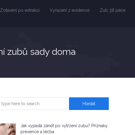
Zotavení po extrakci
Vyřazení z evidence
Zub 38 péče
ní zubů sady doma
Jak vypadá zánět po vytržení zubu? Příznaky,
prevence a léčba