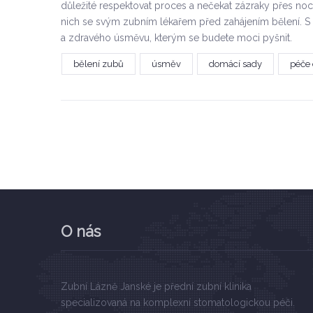
důležité respektovat proces a nečekat zázraky přes noc.
nich se svým zubním lékařem před zahájením bělení. 
a zdravého úsměvu, kterým se budete moci pyšnit.
bělení zubů
úsměv
domácí sady
péče 
O nás
Zubní Lázně Janské je přední zubní klinika
specializovaná na komplexní stomatologickou péči.