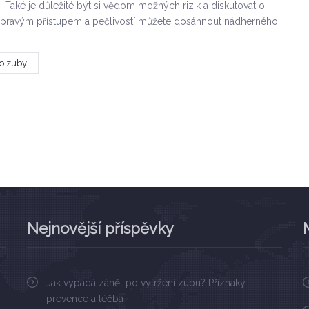
 Také je důležité být si vědom možných rizik a diskutovat o
S pravým přístupem a pečlivostí můžete dosáhnout nádherného
o zuby
Nejnovější příspěvky
Jak vypadá zánět po vytržení zubu? Příznaky,
prevence a léčba