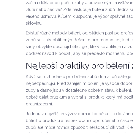
začíná důkladnou péčí o zuby a pravidelnými návštěvami
žluté nebo šedivé? Zde nastupuje bělení zubů. Jedná se
vašeho úsměvu. Klíčem k úspěchu je výběr správné sady
sklovinu.
Existují různé metody bělení, od bělicích past po prof
zubů se staly oblíbeným řešením pro mnoho lidí, kteří 
sady obvykle obsahují bělicí gel, který se aplikuje na 
dodržet návod k použití, aby se předešlo možnému po
Nejlepší praktiky pro bělen
Když se rozhodnete pro bělení zubů doma, důležité je na
nejbezpečnější. Před zahájením bělení je vysoce doporuč
zuby a dásně jsou v dostatečně dobrém stavu k bělení. 
dobré dělat průzkum a vybrat si produkt, který má pozi
organizacemi.
Jednou z největších výzev domácího bělení je dosáhno
bělicího produktu a respektování doporučeného času ex
zubů, ale může rovněž způsobit nežádoucí citlivost. K ef