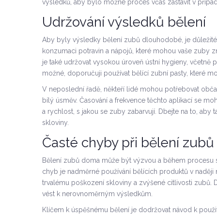
výsledků, aby bylo možné proces včas zastavit v příp
Udržování výsledků bělení
Aby byly výsledky bělení zubů dlouhodobé, je důležité
konzumaci potravin a nápojů, které mohou vaše zuby zno
je také udržovat vysokou úroveň ústní hygieny, včetně p
možné, doporučuji používat bělící zubní pasty, které 
V neposlední řadě, někteří lidé mohou potřebovat občas
bílý úsměv. Časování a frekvence těchto aplikací se mohou
a rychlost, s jakou se zuby zabarvují. Dbejte na to, aby
skloviny.
Časté chyby při bělení zubů 
Bělení zubů doma může být výzvou a během procesu se
chyb je nadměrné používání bělících produktů v naději n
trvalému poškození skloviny a zvýšené citlivosti zubů.
vést k nerovnoměrným výsledkům.
Klíčem k úspěšnému bělení je dodržovat návod k použití