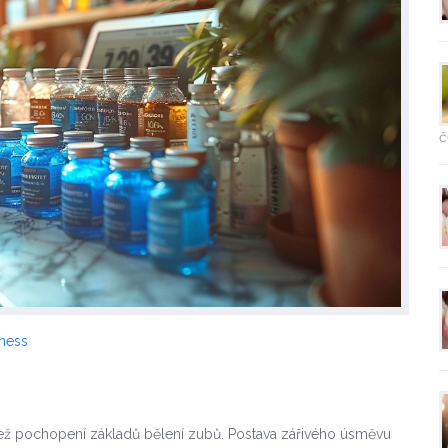
č
lness
o než pochopení základů bělení zubů. Postava zářivého úsměvu