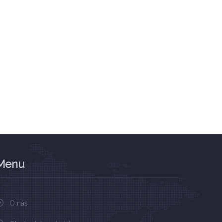
Menu
O nás