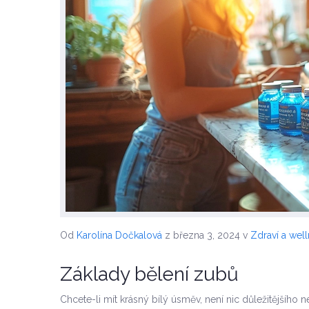
Od
Karolína Dočkalová
z března 3, 2024
v
Zdraví a wel
Základy bělení zubů
Chcete-li mít krásný bílý úsměv, není nic důležitějšíh