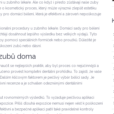
 u zubního lékaře. Ale co když i přesto zůstávají naše zuby
 o kosmetický proces, který může výrazně zlepšit estetiku
 pro domácí bělení, která je efektivní a zároveň nepoškozuje
esionální procedury u zubního lékaře. Domácí sady pro bělení
chtějí dosáhnout lepšího výsledku bez velkých výdajů. Tyto
zuby pomocí speciálních formiček nebo proužků. Důležité je
škození zubů nebo dásní.
í zubů doma
učit se nejlepších praktik, aby byl proces co nejúčinnější a
eno provést kompletní dentální prohlídku. To zajistí, že vaše
Dalším klíčovým faktorem je pečlivý výběr bělící sady. Je
tivní recenze a je schválen odezněnými dentálními
ut rovnoměrných výsledků. To vyžaduje pečlivou aplikaci
pozice. Příliš dlouhá expozice nemusí nejen vést k poškození
ektivní a bezpečné aplikaci patří také pravidelné kontroly