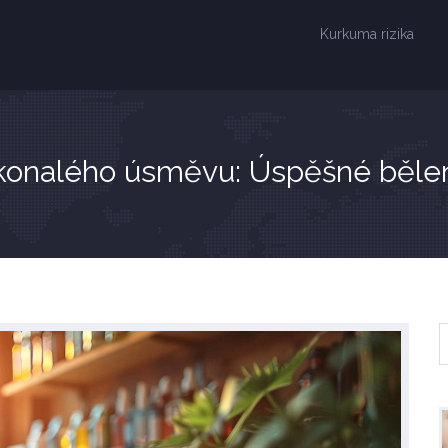
Kurkuma rizika
konalého úsměvu: Úspěšné běle