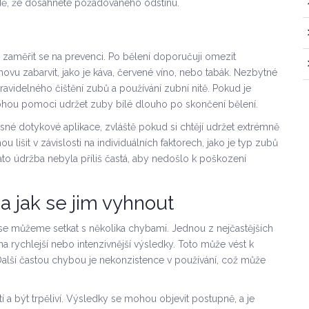
adě, že dosáhnete požadovaného odstínu.
 zaměřit se na prevenci. Po bělení doporučuji omezit
vu zabarvit, jako je káva, červené víno, nebo tabák. Nezbytné
ravidelného čištění zubů a používání zubní nitě. Pokud je
mohou pomoci udržet zuby bílé dlouho po skončení bělení.
né dotykové aplikace, zvláště pokud si chtějí udržet extrémně
 lišit v závislosti na individuálních faktorech, jako je typ zubů
 tato údržba nebyla příliš častá, aby nedošlo k poškození
a jak se jim vyhnout
 můžeme setkat s několika chybami. Jednou z nejčastějších
a rychlejší nebo intenzivnější výsledky. Toto může vést k
 Další častou chybou je nekonzistence v používání, což může
 a být trpěliví. Výsledky se mohou objevit postupně, a je