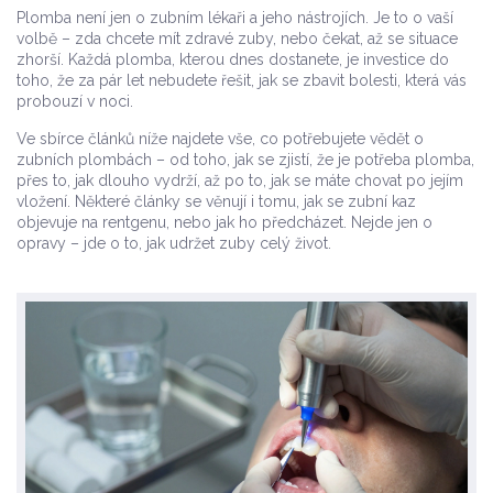
Plomba není jen o zubním lékaři a jeho nástrojích. Je to o vaší
volbě – zda chcete mít zdravé zuby, nebo čekat, až se situace
zhorší. Každá plomba, kterou dnes dostanete, je investice do
toho, že za pár let nebudete řešit, jak se zbavit bolesti, která vás
probouzí v noci.
Ve sbírce článků níže najdete vše, co potřebujete vědět o
zubních plombách – od toho, jak se zjistí, že je potřeba plomba,
přes to, jak dlouho vydrží, až po to, jak se máte chovat po jejím
vložení. Některé články se věnují i tomu, jak se zubní kaz
objevuje na rentgenu, nebo jak ho předcházet. Nejde jen o
opravy – jde o to, jak udržet zuby celý život.