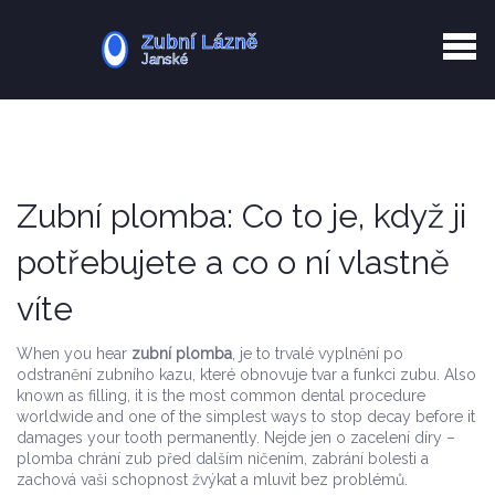
Kurkuma rizika
Zotavení po extrakci
Vyřazení z evidence
Zub 38 péče
Zubní plomba: Co to je, když ji
potřebujete a co o ní vlastně
víte
When you hear
zubní plomba
,
je to trvalé vyplnění po
odstranění zubního kazu, které obnovuje tvar a funkci zubu
. Also
known as
filling
, it is the most common dental procedure
worldwide and one of the simplest ways to stop decay before it
damages your tooth permanently.
Nejde jen o zacelení díry –
plomba chrání zub před dalším ničením, zabrání bolesti a
zachová vaši schopnost žvýkat a mluvit bez problémů.