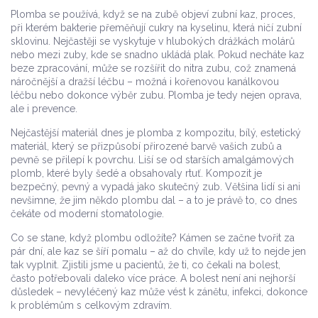
Plomba se používá, když se na zubě objeví
zubní kaz
,
proces,
při kterém bakterie přeměňují cukry na kyselinu, která ničí zubní
sklovinu
. Nejčastěji se vyskytuje v hlubokých drážkách molárů
nebo mezi zuby, kde se snadno ukládá plak. Pokud necháte kaz
beze zpracování, může se rozšířit do nitra zubu, což znamená
náročnější a dražší léčbu – možná i kořenovou kanálkovou
léčbu nebo dokonce výběr zubu. Plomba je tedy nejen oprava,
ale i prevence.
Nejčastější materiál dnes je
plomba z kompozitu
,
bílý, estetický
materiál, který se přizpůsobí přirozené barvě vašich zubů a
pevně se přilepí k povrchu
. Liší se od starších amalgámových
plomb, které byly šedé a obsahovaly rtuť. Kompozit je
bezpečný, pevný a vypadá jako skutečný zub. Většina lidí si ani
nevšimne, že jim někdo plombu dal – a to je právě to, co dnes
čekáte od moderní stomatologie.
Co se stane, když plombu odložíte? Kámen se začne tvořit za
pár dní, ale kaz se šíří pomalu – až do chvíle, kdy už to nejde jen
tak vyplnit. Zjistili jsme u pacientů, že ti, co čekali na bolest,
často potřebovali daleko více práce. A bolest není ani nejhorší
důsledek – nevyléčený kaz může vést k zánětu, infekci, dokonce
k problémům s celkovým zdravím.