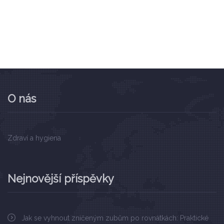
O nás
Zdraví a hygiena
Nejnovější příspěvky
Jak se vyhnout zničeným zubům po rovnátkách: Praktické