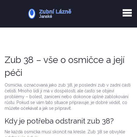
Kurkuma rizika
Zotavení po extrakci
Vyřazení z evidence
Zub 38 péče
Zub 38 – vše o osmičce a její
péči
Osmička, označovaná jako zub 38, je poslední zub v zadní části
čelisti. Mnoho lidí ji má v dospělosti, ale často se objeví
problémy – bolest, zanícení nebo dokonce úplné zablokování
růstu. Pokud se vám tato situace připravuje, je dobré vědět, co
můžete očekávat a jak se připravit.
Kdy je potřeba odstranit zub 38?
Ne každá osmička musí skončit na křesle. Zub 38 se obvykle