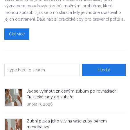
významem moudrových zubů, možnými problémy, které
mohou způsobit, jak se o ně starat a kdy je vhodné uvažovat o
jejich odstranění. Dále nabízí praktické tipy pro prevenci potíží s
moudrovými zuby a podává rady, jak udržet ústní zdraví na
nejvyšší úrovni.
Číst více
Jak se vyhnout zničeným zubům po rovnátkách:
Praktické rady od zubaře
února 9, 2026
Zubní plak a jeho vliv na vaše zuby během
menopauzy