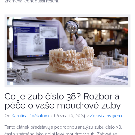
znamená jednodušší řešení.
Co je zub číslo 38? Rozbor a
péče o vaše moudrové zuby
Od
Karolína Dočkalová
z března 10, 2024
v
Zdraví a hygiena
Tento článek představuje podrobnou analýzu zubu číslo 38,
často známého jako dolní levý moudrový zub. Zabývá se