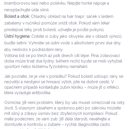
bramborovou kaši nebo polévku. Nepijte horké nápoje a
nevyplachujte ústa silně.
Bolest a otok:
Chladný obklad na tvář (např. sáček s ledem
zabalený v ručníku) pomůže snížit otok. Pokud vám lékař
předepsal léky proti bolesti, užívejte je podle pokynů.
Ústní hygiena:
Čistěte si zuby jako obvykle, ale v oblasti výřezů
buďte šetrní. Vyhněte se ústní vodě s alkoholem první dva dny,
aby nedošlo k podráždění rány.
Většina lidí se po třech až pěti dnech cítí lépe. Plná zotavovací
doba může trvat dva týdny, během nichž byste se měli vyhýbat
sportům nebo těžkému fyzickému namáhání.
Jak poznáte, že je vše v pořádku? Pokud bolest ustoupí, rány se
nezvětší a neobjeví se hnisavý výtok, jste na dobré cestě. V
opačném případě kontaktujte zubní kliniku – může jít o infekci,
která vyžaduje antibiotika.
Osmička 38 není problém, který by vás musel omezovat na celý
život. S včasným zásahem a správnou péčí po zákroku můžete
mít silný a zdravý úsměv bez zbytečných komplikací. Pokud
máte podezření, že vám zub 38 dělá starosti, neváhejte a
domluvte si kontrolu u zubaře – rychlá diagnostika často