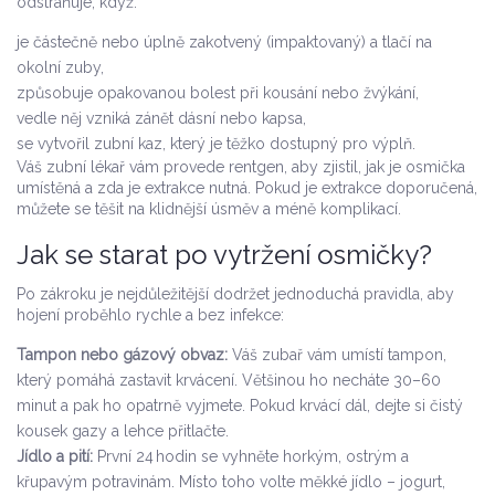
odstraňuje, když:
je částečně nebo úplně zakotvený (impaktovaný) a tlačí na
okolní zuby,
způsobuje opakovanou bolest při kousání nebo žvýkání,
vedle něj vzniká zánět dásní nebo kapsa,
se vytvořil zubní kaz, který je těžko dostupný pro výplň.
Váš zubní lékař vám provede rentgen, aby zjistil, jak je osmička
umístěná a zda je extrakce nutná. Pokud je extrakce doporučená,
můžete se těšit na klidnější úsměv a méně komplikací.
Jak se starat po vytržení osmičky?
Po zákroku je nejdůležitější dodržet jednoduchá pravidla, aby
hojení proběhlo rychle a bez infekce:
Tampon nebo gázový obvaz:
Váš zubař vám umístí tampon,
který pomáhá zastavit krvácení. Většinou ho necháte 30–60
minut a pak ho opatrně vyjmete. Pokud krvácí dál, dejte si čistý
kousek gazy a lehce přitlačte.
Jídlo a pití:
První 24 hodin se vyhněte horkým, ostrým a
křupavým potravinám. Místo toho volte měkké jídlo – jogurt,