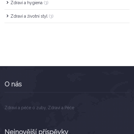
Zdraví a hygiena
(3)
Zdraví a životní styl
(3)
O nás
Zdraví a péče o zuby, Zdraví a Péče
Nejnovější příspěvky