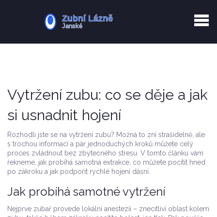
Kurkuma rizika
Zotavení po extrakci
Vyřazení z evidence
Zub 38 péče
Vytržení zubu: co se děje a jak
si usnadnit hojení
Rozhodli jste se na vytržení zubu? Možná to zní strašidelně, ale
s trochou informací a pár jednoduchých kroků můžete celý
proces zvládnout bez zbytečného stresu. V tomto článku vám
řekneme, jak probíhá samotná extrakce, co můžete pocítit hned
po zákroku a jak podpořit rychlé hojení dásní.
Jak probíhá samotné vytržení
Nejprve zubař provede lokální anestezii – znecitliví oblast kolem