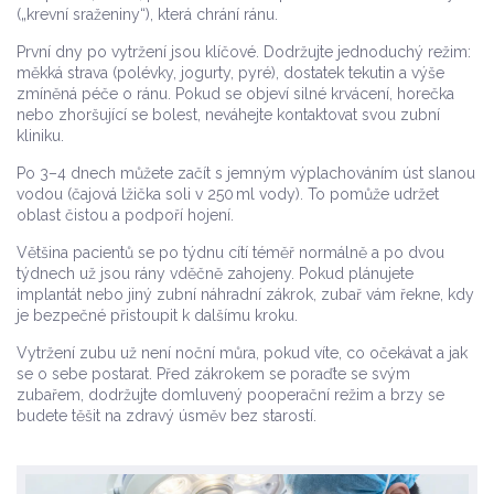
(„krevní sraženiny“), která chrání ránu.
První dny po vytržení jsou klíčové. Dodržujte jednoduchý režim:
měkká strava (polévky, jogurty, pyré), dostatek tekutin a výše
zmíněná péče o ránu. Pokud se objeví silné krvácení, horečka
nebo zhoršující se bolest, neváhejte kontaktovat svou zubní
kliniku.
Po 3–4 dnech můžete začít s jemným výplachováním úst slanou
vodou (čajová lžička soli v 250 ml vody). To pomůže udržet
oblast čistou a podpoří hojení.
Většina pacientů se po týdnu cítí téměř normálně a po dvou
týdnech už jsou rány vděčně zahojeny. Pokud plánujete
implantát nebo jiný zubní náhradní zákrok, zubař vám řekne, kdy
je bezpečné přistoupit k dalšímu kroku.
Vytržení zubu už není noční můra, pokud víte, co očekávat a jak
se o sebe postarat. Před zákrokem se poraďte se svým
zubařem, dodržujte domluvený pooperační režim a brzy se
budete těšit na zdravý úsměv bez starostí.