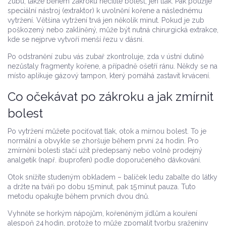
zubu, takže během zákroku necítíte bolest, jen tlak. Pak použije
speciální nástroj (extraktor) k uvolnění kořene a následnému
vytržení. Většina vytržení trvá jen několik minut. Pokud je zub
poškozený nebo zaklíněný, může být nutná chirurgická extrakce,
kde se nejprve vytvoří menší řezu v dásni.
Po odstranění zubu vás zubař zkontroluje, zda v ústní dutině
nezůstaly fragmenty kořene, a případně ošetří ránu. Někdy se na
místo aplikuje gázový tampon, který pomáhá zastavit krvácení.
Co očekávat po zákroku a jak zmírnit
bolest
Po vytržení můžete pociťovat tlak, otok a mírnou bolest. To je
normální a obvykle se zhoršuje během první 24 hodin. Pro
zmírnění bolesti stačí užít předepsaný nebo volně prodejný
analgetik (např. ibuprofen) podle doporučeného dávkování.
Otok snížíte studeným obkladem – balíček ledu zabalte do látky
a držte na tváři po dobu 15 minut, pak 15 minut pauza. Tuto
metodu opakujte během prvních dvou dnů.
Vyhněte se horkým nápojům, kořeněným jídlům a kouření
alespoň 24 hodin, protože to může zpomalit tvorbu sraženiny