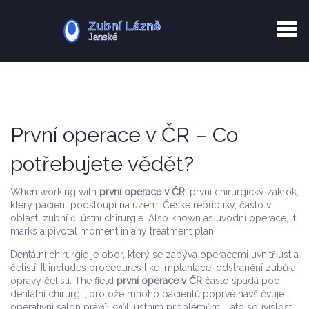
Kurkuma rizika
Zotavení po extrakci
Vyřazení z evidence
Zub 38 péče
První operace v ČR – Co
potřebujete vědět?
When working with
první operace v ČR
,
první chirurgický zákrok,
který pacient podstoupí na území České republiky, často v
oblasti zubní či ústní chirurgie
. Also known as
úvodní operace
, it
marks a pivotal moment in any treatment plan.
Dentální chirurgie
je obor, který se zabývá operacemi uvnitř úst a
čelistí. It includes procedures like implantace, odstranění zubů a
opravy čelistí. The field
první operace v ČR
často spadá pod
dentální chirurgii, protože mnoho pacientů poprvé navštěvuje
operativní salón právě kvůli ústním problémům. Tato souvislost