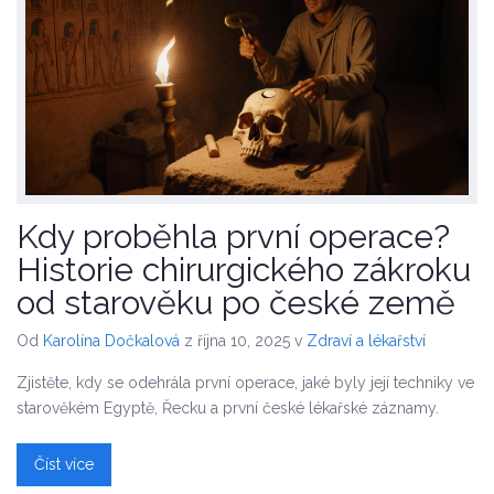
Kdy proběhla první operace?
Historie chirurgického zákroku
od starověku po české země
Od
Karolína Dočkalová
z října 10, 2025
v
Zdraví a lékařství
Zjistěte, kdy se odehrála první operace, jaké byly její techniky ve
starověkém Egyptě, Řecku a první české lékařské záznamy.
Číst více