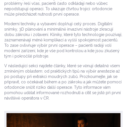
problémy řeší včas, pacienti často odkládají nebo vůbec
nepodstupují operaci. To ukazuje čtvrtou trojici: ortodoncie
může předcházet nutnosti první operace.
Moderní techniky a vybavení doplňují celý proces. Digitální
snímky, 3D plánování a minimálně invazivní nástroje zkracují
dobu zákroku i zotavení. Kliniky, které tyto technologie používají,
zaznamenávají méně komplikací a vyšší spokojenost pacientů.
To zase ovlivňuje výběr první operace – pacienti raději volí
moderní zařízení, kde je vše pod kontrolou a kde jsou zkušený
tým i pokročilé přístroje.
V následující sekci najdete články, které se věnují detailně všem
zmíněným oblastem: od praktických tipů na výběr anestezie až
po postupy při extrakci moudrých zubů. Prozkoumejte, jak se
připravit, co očekávat během a po zákroku a jak můžete pomocí
ortodoncie snížit riziko další operace. Tyto informace vám
pomohou udělat informované rozhodnutí a cítit se jistě při první
návštěvě operátora v ČR.