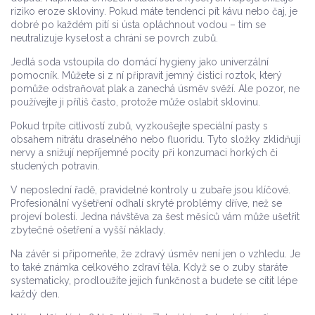
riziko eroze skloviny. Pokud máte tendenci pít kávu nebo čaj, je
dobré po každém pití si ústa opláchnout vodou – tím se
neutralizuje kyselost a chrání se povrch zubů.
Jedlá soda vstoupila do domácí hygieny jako univerzální
pomocník. Můžete si z ní připravit jemný čisticí roztok, který
pomůže odstraňovat plak a zanechá úsměv svěží. Ale pozor, ne
používejte ji příliš často, protože může oslabit sklovinu.
Pokud trpíte citlivostí zubů, vyzkoušejte speciální pasty s
obsahem nitrátu draselného nebo fluoridu. Tyto složky zklidňují
nervy a snižují nepříjemné pocity při konzumaci horkých či
studených potravin.
V neposlední řadě, pravidelné kontroly u zubaře jsou klíčové.
Profesionální vyšetření odhalí skryté problémy dříve, než se
projeví bolestí. Jedna návštěva za šest měsíců vám může ušetřit
zbytečné ošetření a vyšší náklady.
Na závěr si připomeňte, že zdravý úsměv není jen o vzhledu. Je
to také známka celkového zdraví těla. Když se o zuby staráte
systematicky, prodloužíte jejich funkčnost a budete se cítit lépe
každý den.