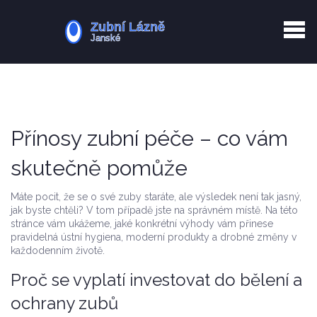
Kurkuma rizika
Zotavení po extrakci
Vyřazení z evidence
Zub 38 péče
Přínosy zubní péče – co vám
skutečně pomůže
Máte pocit, že se o své zuby staráte, ale výsledek není tak jasný,
jak byste chtěli? V tom případě jste na správném místě. Na této
stránce vám ukážeme, jaké konkrétní výhody vám přinese
pravidelná ústní hygiena, moderní produkty a drobné změny v
každodenním životě.
Proč se vyplatí investovat do bělení a
ochrany zubů