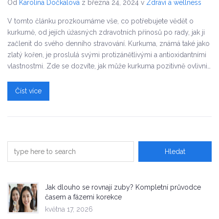
Od
Karolína Dočkalová
z března 24, 2024
v
Zdraví a wellness
V tomto článku prozkoumáme vše, co potřebujete vědět o
kurkumě, od jejích úžasných zdravotních přínosů po rady, jak ji
začlenit do svého denního stravování. Kurkuma, známá také jako
zlatý kořen, je proslulá svými protizánětlivými a antioxidantními
vlastnostmi. Zde se dozvíte, jak může kurkuma pozitivně ovlivnit
vaše zdraví a nabídneme vám tipy na to, jak ji efektivně využít ve
vaší kuchyni.
Číst více
Jak dlouho se rovnají zuby? Kompletní průvodce
časem a fázemi korekce
května 17, 2026