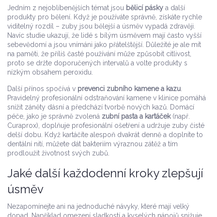
Jedním z nejoblíbenějších témat jsou
bělicí pásky
a další
produkty pro bělení. Když je používáte správně, získáte rychle
viditelný rozdíl – zuby jsou bělejší a úsměv vypadá zdravěji.
Navíc studie ukazují, že lidé s bílým úsměvem mají často vyšší
sebevědomí a jsou vnímáni jako přátelštější. Důležité je ale mít
na paměti, že příliš časté používání může způsobit citlivost,
proto se držte doporučených intervalů a volte produkty s
nízkým obsahem peroxidu.
Další přínos spočívá v
prevenci zubního kamene a kazu
.
Pravidelný profesionální odstraňování kamene v klinice pomáhá
snížit záněty dásní a předchází tvorbě nových kazů. Domácí
péče, jako je správně zvolená
zubní pasta a kartáček
(např.
Curaprox), doplňuje profesionální ošetření a udržuje zuby čisté
delší dobu. Když kartáčíte alespoň dvakrát denně a doplníte to
dentální nití, můžete dát bakteriím výraznou zátěž a tím
prodloužit životnost svých zubů.
Jaké další každodenní kroky zlepšují
úsměv
Nezapomínejte ani na jednoduché návyky, které mají velký
dopad. Například omezení sladkostí a kyselých nápojů snižuje