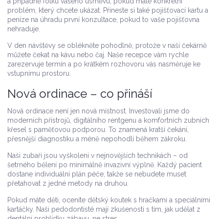
a případně fotku vašeho úsměvu, pokud máte konkrétní
problém, který chcete ukázat. Přineste si také pojišťovací kartu a
peníze na úhradu první konzultace, pokud to vaše pojišťovna
nehraduje.
V den návštěvy se oblékněte pohodlně, protože v naší čekárně
můžete čekat na kávu nebo čaj. Naše recepce vám rychle
zarezervuje termín a po krátkém rozhovoru vás nasměruje ke
vstupnímu prostoru.
Nová ordinace – co přináší
Nová ordinace není jen nová místnost. Investovali jsme do
moderních přístrojů, digitálního rentgenu a komfortních zubních
křesel s paměťovou podporou. To znamená kratší čekání,
přesnější diagnostiku a méně nepohodlí během zákroku.
Naši zubaři jsou vyškoleni v nejnovějších technikách – od
šetrného bělení po minimálně invazivní výplně. Každý pacient
dostane individuální plán péče, takže se nebudete muset
přetahovat z jedné metody na druhou.
Pokud máte děti, oceníte dětský koutek s hračkami a speciálními
kartáčky. Naši pedodontisté mají zkušenosti s tím, jak udělat z
dentální prohlídky zábavu, ne stres.