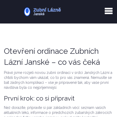
Kurkuma rizika
Zotavení po extrakci
Vyřazení z evidence
Zub 38 péče
Otevření ordinace Zubních
Lázní Janské – co vás čeká
Právě jsme rozjeli novou zubní ordinaci v srdci Janských Lázní a
chtěli bychom vám ukázat, co to pro vás znamená. Nemusíte se
bát žádných komplikací – vše je připravené tak, aby vaše první
návštěva byla co nejpříjemnější.
První krok: co si připravit
Než dorazíte, připravte si pár základních věcí: seznam vašich
aktuálních léků, informace o předchozích zubařských zákrocích