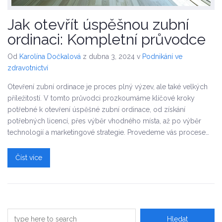
Jak otevřít úspěšnou zubní
ordinaci: Kompletní průvodce
Od
Karolína Dočkalová
z dubna 3, 2024
v
Podnikání ve
zdravotnictví
Otevření zubní ordinace je proces plný výzev, ale také velkých
příležitostí. V tomto průvodci prozkoumáme klíčové kroky
potřebné k otevření úspěšné zubní ordinace, od získání
potřebných licencí, přes výběr vhodného místa, až po výběr
technologií a marketingové strategie. Provedeme vás procesem
krok za krokem, abychom vám pomohli vybudovat úspěšnou
zubní praxi.
Číst více