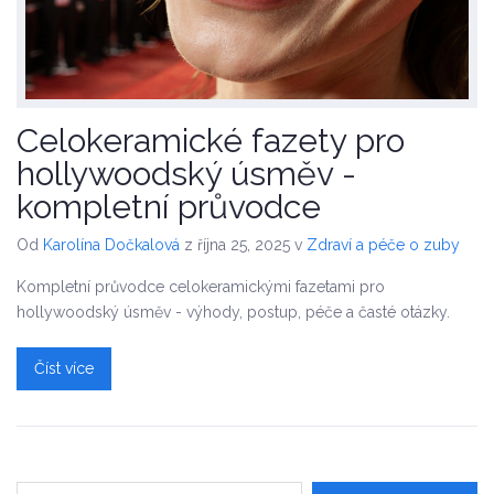
Celokeramické fazety pro
hollywoodský úsměv -
kompletní průvodce
Od
Karolína Dočkalová
z října 25, 2025
v
Zdraví a péče o zuby
Kompletní průvodce celokeramickými fazetami pro
hollywoodský úsměv - výhody, postup, péče a časté otázky.
Číst více