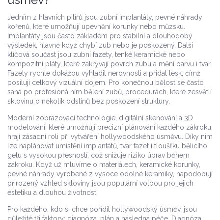
Jedním z hlavních pilířů jsou
zubní implantáty
,
pevné náhrady
kořenů, které umožňují upevnění korunky nebo můzsku
.
Implantáty jsou často základem pro stabilní a dlouhodobý
výsledek, hlavně když chybí zub nebo je poškozený. Další
klíčová součást jsou
zubní fazety
,
tenké keramické nebo
kompozitní pláty, které zakrývají povrch zubu a mění barvu i tvar
.
Fazety rychle dokážou vyhladit nerovnosti a přidat lesk, čímž
posilují celkový vizuální dojem. Pro konečnou bělost se často
sahá po profesionálním
bělení zubů
,
procedurách, které zesvětlí
sklovinu o několik odstínů
bez poškození struktury.
Moderní
zobrazovací technologie
,
digitální skenování a 3D
modelování, které umožňují precizní plánování každého zákroku
,
hrají zásadní roli při vytváření hollywoodského úsměvu. Díky nim
lze naplánovat umístění implantátů, tvar fazet i tloušťku bělicího
gelu s vysokou přesností, což snižuje riziko úprav během
zákroku. Když už mluvíme o materiálech,
keramické korunky
,
pevné náhrady vyrobené z vysoce odolné keramiky, napodobují
přirozený vzhled skloviny
jsou populární volbou pro jejich
estetiku a dlouhou životnost.
Pro každého, kdo si chce pořídit hollywoodský úsměv, jsou
důležité tři faktory: diagnóza, plán a následná péče. Diagnóza