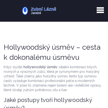
Kurkuma rizika
Zotavení po extrakci
Vyřazení z evidence
Zub 38 péče
Hollywoodský úsměv – cesta
k dokonalému úsměvu
Když slyšíte
hollywoodský úsměv
,
ideální kombinaci bílých,
rovných a výrazných zubů, která je synonymem pro hvězdný
vzhled
. Také známý jako
hvězdný úsměv
, tento typ úsměvu
často vyžaduje kombinaci profesionální péče a moderních
technik. V praxi to znamená nejen bělení, ale i estetické opravy,
které dodají zubům potřebnou sílu a tvar.
Jaké postupy tvoří hollywoodský
úsměv?