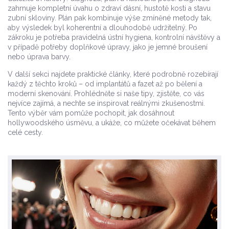
zahrnuje kompletní úvahu o zdraví dásní, hustotě kosti a stavu
zubní skloviny. Plán pak kombinuje výše zmíněné metody tak,
aby výsledek byl koherentní a dlouhodobě udržitelný. Po
zákroku je potřeba pravidelná ústní hygiena, kontrolní návštěvy a
v případě potřeby doplňkové úpravy, jako je jemné broušení
nebo úprava barvy.
V další sekci najdete praktické články, které podrobně rozebírají
každý z těchto kroků – od implantátů a fazet až po bělení a
moderní skenování. Prohlédněte si naše tipy, zjistěte, co vás
nejvíce zajímá, a nechte se inspirovat reálnými zkušenostmi.
Tento výběr vám pomůže pochopit, jak dosáhnout
hollywoodského úsměvu, a ukáže, co můžete očekávat během
celé cesty.