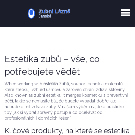
Kurkuma rizika
Zotavení po extrakci
Vyřazení z evidence
Zub 38 péče
Estetika zubů – vše, co
potřebujete vědět
When working with
estetika zubů
,
soubor technik a materiálů,
které zlepšují vzhled úsměvu a zároveň chrání zdraví skloviny
.
Also known as
zubní estetika
, it merges kosmetiku s preventivní
péčí, takže se nemusíte bát, že budete vypadat dobře, ale
nebudete mít zdravé zuby.
V našem výběru najdete praktické
tipy, jak si vybrat správný postup a co očekávat od
profesionálních i domácích řešení.
Klíčové produkty, na které se estetika