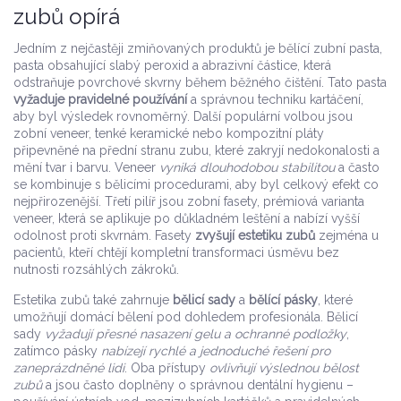
zubů opírá
Jedním z nejčastěji zmiňovaných produktů je
bělící zubní pasta
,
pasta obsahující slabý peroxid a abrazivní částice, která
odstraňuje povrchové skvrny během běžného čištění
. Tato pasta
vyžaduje pravidelné používání
a správnou techniku kartáčení,
aby byl výsledek rovnoměrný. Další populární volbou jsou
zobní veneer
,
tenké keramické nebo kompozitní pláty
připevněné na přední stranu zubu, které zakryjí nedokonalosti a
mění tvar i barvu
. Veneer
vyniká dlouhodobou stabilitou
a často
se kombinuje s bělicími procedurami, aby byl celkový efekt co
nejpřirozenější. Třetí pilíř jsou
zobní fasety
,
prémiová varianta
veneer, která se aplikuje po důkladném leštění a nabízí vyšší
odolnost proti skvrnám
. Fasety
zvyšují estetiku zubů
zejména u
pacientů, kteří chtějí kompletní transformaci úsměvu bez
nutnosti rozsáhlých zákroků.
Estetika zubů také zahrnuje
bělicí sady
a
bělící pásky
, které
umožňují domácí bělení pod dohledem profesionála. Bělicí
sady
vyžadují přesné nasazení gelu a ochranné podložky
,
zatímco pásky
nabízejí rychlé a jednoduché řešení pro
zaneprázdněné lidi
. Oba přístupy
ovlivňují výslednou bělost
zubů
a jsou často doplněny o správnou dentální hygienu –