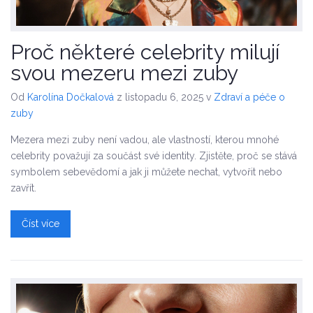
Proč některé celebrity milují
svou mezeru mezi zuby
Od
Karolína Dočkalová
z listopadu 6, 2025
v
Zdraví a péče o
zuby
Mezera mezi zuby není vadou, ale vlastností, kterou mnohé
celebrity považují za součást své identity. Zjistěte, proč se stává
symbolem sebevědomí a jak ji můžete nechat, vytvořit nebo
zavřít.
Číst více