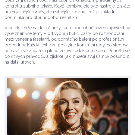
používání ústních vod, mezizubních kartáčků a pravidelných
kontrol u zubního lékaře. Když kombinujete tyto nástroje, získáte
nejen jasnější úsměv, ale i silnější sklovinu, což je základní
podmínka pro dlouhodobou estetiku.
V kolekci níže najdete články, které podrobně rozebírají všechny
výše zmíněné témy – od výběru bělící pasty po rozhodování
mezi veneer a fasetami, od domácího bělení po profesionální
procedury. Každý text vám poskytne konkrétní rady, co sledovat
při návštěvě zubaře a jak udržet výsledek co nejdéle. Ponořte se
do čtivých průvodců a zjistěte, jak můžete svůj úsměv posunout
na další úroveň.