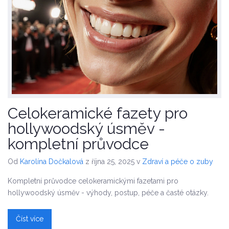
Celokeramické fazety pro
hollywoodský úsměv -
kompletní průvodce
Od
Karolína Dočkalová
z října 25, 2025
v
Zdraví a péče o zuby
Kompletní průvodce celokeramickými fazetami pro
hollywoodský úsměv - výhody, postup, péče a časté otázky.
Číst více