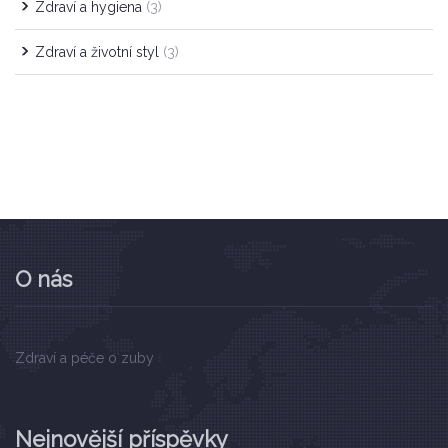
Zdraví a hygiena
(3)
Zdraví a životní styl
(3)
O nás
Zdraví a péče o zuby
Nejnovější příspěvky