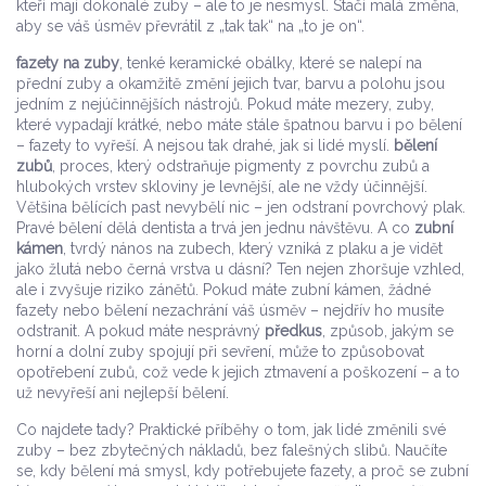
kteří mají dokonalé zuby – ale to je nesmysl. Stačí malá změna,
aby se váš úsměv převrátil z „tak tak“ na „to je on“.
fazety na zuby
,
tenké keramické obálky, které se nalepí na
přední zuby a okamžitě změní jejich tvar, barvu a polohu
jsou
jedním z nejúčinnějších nástrojů. Pokud máte mezery, zuby,
které vypadají krátké, nebo máte stále špatnou barvu i po bělení
– fazety to vyřeší. A nejsou tak drahé, jak si lidé myslí.
bělení
zubů
,
proces, který odstraňuje pigmenty z povrchu zubů a
hlubokých vrstev skloviny
je levnější, ale ne vždy účinnější.
Většina bělících past nevybělí nic – jen odstraní povrchový plak.
Pravé bělení dělá dentista a trvá jen jednu návštěvu. A co
zubní
kámen
,
tvrdý nános na zubech, který vzniká z plaku a je vidět
jako žlutá nebo černá vrstva u dásní
? Ten nejen zhoršuje vzhled,
ale i zvyšuje riziko zánětů. Pokud máte zubní kámen, žádné
fazety nebo bělení nezachrání váš úsměv – nejdřív ho musíte
odstranit. A pokud máte nesprávný
předkus
,
způsob, jakým se
horní a dolní zuby spojují při sevření
, může to způsobovat
opotřebení zubů, což vede k jejich ztmavení a poškození – a to
už nevyřeší ani nejlepší bělení.
Co najdete tady? Praktické příběhy o tom, jak lidé změnili své
zuby – bez zbytečných nákladů, bez falešných slibů. Naučíte
se, kdy bělení má smysl, kdy potřebujete fazety, a proč se zubní