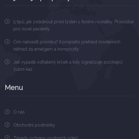
5 tipů, jak zvládnout první týden s fixními rovnátky: Průvodce
pro nové pacienty
Čím nahradit plombu? Kompletní přehled moderních
náhrad za amalgam a kompozity
Jak vypadá odhalený krček a kdy signalizuje počínající
zubní kaz
Menu
O nás
Obchodní podmínky
Zásady ochrany osobních údajů