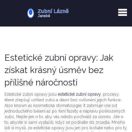
Kurkuma rizika
Zotavení po extrakci
Vyřazení z evidence
Zub 38 péče
Estetické zubní opravy: Jak
získat krásný úsměv bez
přílišné náročnosti
Estetické zubní opravy jsou
estetické zubní opravy
,
procesy,
které zlepšují vzhled zubů a dásní bez ovlivnění jejich funkce
.
Also known as
kosmetická stomatologie
, it
zahrnuje vše od
jednoduchého bělení až po fixní fazety a nápravu poškozených
zubů
.
Nejde jen o to, aby vás někdo pochválil za úsměv. Jde o
to, abyste si sami vystačili, když se podíváte do zrcadla. Mnoho
lidí si myslí, že estetické opravy jsou jen pro bohaté nebo pro ty,