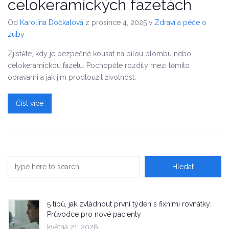
celokeramických fazetách
Od
Karolína Dočkalová
z prosince 4, 2025
v
Zdraví a péče o
zuby
Zjistěte, kdy je bezpečné kousat na bílou plombu nebo
celokeramickou fazetu. Pochopěte rozdíly mezi těmito
opravami a jak jim prodloužit životnost.
Číst více
5 tipů, jak zvládnout první týden s fixními rovnátky:
Průvodce pro nové pacienty
května 21, 2026