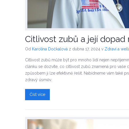
Citlivost zubů a její dopad
Od
Karolína Dočkalová
z dubna 17, 2024
v
Zdraví a wel
Citlivost zubů může být pro mnoho lidí nejen nepříjem
článku se dozvíte, co citlivost zubů znamená pro vaše de
způsobem ji lze efektivně řešit. Nabídneme vám také prakt
zdravý úsměv.
Číst více