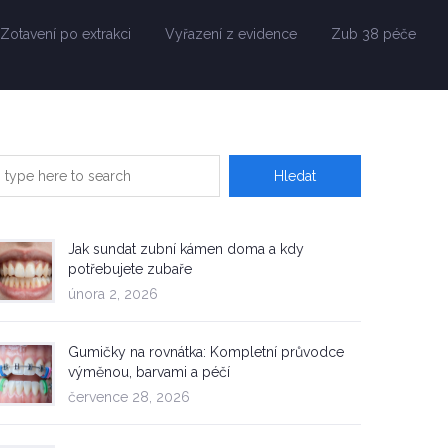
Zotavení po extrakci
Vyřazení z evidence
Zub 38 péče
Jak sundat zubní kámen doma a kdy
potřebujete zubaře
února 2, 2026
Gumičky na rovnátka: Kompletní průvodce
výměnou, barvami a péčí
července 28, 2026