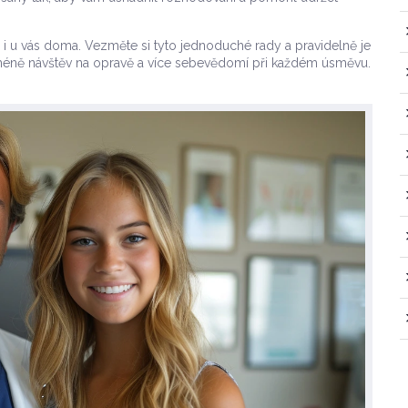
i u vás doma. Vezměte si tyto jednoduché rady a pravidelně je
 méně návštěv na opravě a více sebevědomí při každém úsměvu.