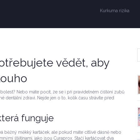
Kurkuma rizika
potřebujete vědět, aby
louho
 bolest? Nebo máte pocit, že se i při pravidelném čištění zubů
 dentální zdraví. Nejde jen o to, kolik času strávíte před
terá funguje
á běžný měkký kartáček, ale pokud máte citlivé dásně nebo
mnými štětinami, jako jsou Curaprox. Stačí kartáčovat dva