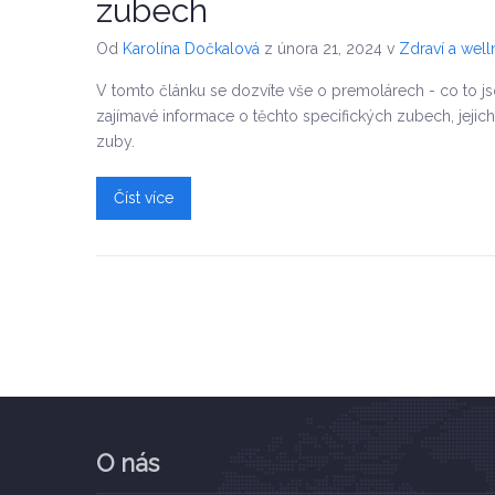
zubech
Od
Karolína Dočkalová
z února 21, 2024
v
Zdraví a well
V tomto článku se dozvíte vše o premolárech - co to jsou, 
zajímavé informace o těchto specifických zubech, jejic
zuby.
Číst více
O nás