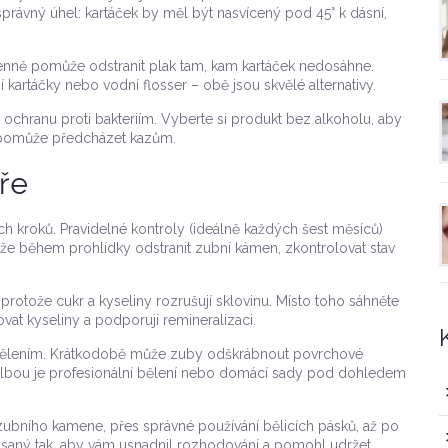
rávný úhel: kartáček by měl být nasvícený pod 45° k dásní,
 denně pomůže odstranit plak tam, kam kartáček nedosáhne.
kartáčky nebo vodní flosser – obě jsou skvělé alternativy.
a ochranu proti bakteriím. Vyberte si produkt bez alkoholu, aby
 a pomůže předcházet kazům.
ře
h kroků. Pravidelné kontroly (ideálně každých šest měsíců)
ůže během prohlídky odstranit zubní kámen, zkontrolovat stav
 protože cukr a kyseliny rozrušují sklovinu. Místo toho sáhněte
vat kyseliny a podporují remineralizaci.
 s bělením. Krátkodobě může zuby odškrábnout povrchové
 volbou je profesionální bělení nebo domácí sady pod dohledem
zubního kamene, přes správné používání bělicích pásků, až po
apsaný tak, aby vám usnadnil rozhodování a pomohl udržet