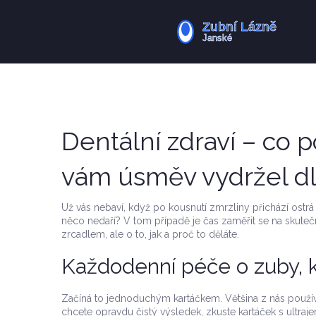
Dentální zdraví – co 
vám úsměv vydržel d
Už vás nebaví, když po kousnutí zmrzliny přichází ostrá
něco nedaří? V tom případě je čas zaměřit se na skutečné
zrcadlem, ale o to, jak a proč to děláte.
Každodenní péče o zuby, k
Začíná to jednoduchým kartáčkem. Většina z nás použív
chcete opravdu čistý výsledek, zkuste kartáček s ultraje