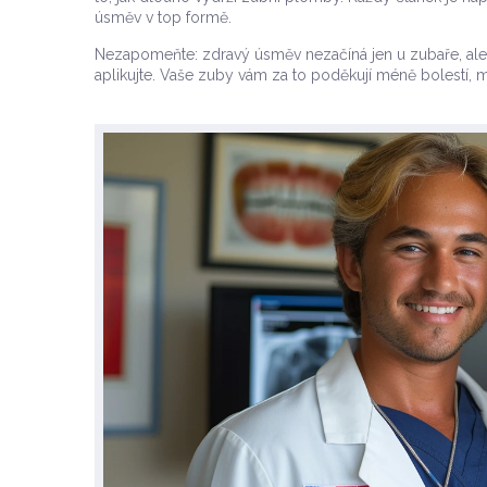
úsměv v top formě.
Nezapomeňte: zdravý úsměv nezačíná jen u zubaře, ale 
aplikujte. Vaše zuby vám za to poděkují méně bolestí,