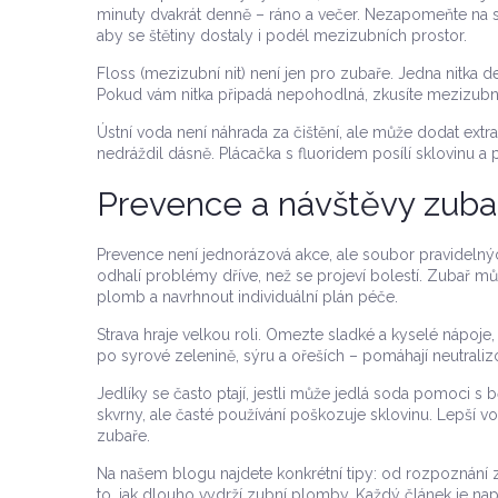
minuty dvakrát denně – ráno a večer. Nezapomeňte na sp
aby se štětiny dostaly i podél mezizubních prostor.
Floss (mezizubní nit) není jen pro zubaře. Jedna nitka
Pokud vám nitka připadá nepohodlná, zkusíte mezizubní 
Ústní voda není náhrada za čištění, ale může dodat extr
nedráždil dásně. Plácačka s fluoridem posílí sklovinu
Prevence a návštěvy zuba
Prevence není jednorázová akce, ale soubor pravidelnýc
odhalí problémy dříve, než se projeví bolestí. Zubař m
plomb a navrhnout individuální plán péče.
Strava hraje velkou roli. Omezte sladké a kyselé nápoje,
po syrové zelenině, sýru a ořeších – pomáhají neutralizo
Jedlíky se často ptají, jestli může jedlá soda pomoci
skvrny, ale časté používání poškozuje sklovinu. Lepší
zubaře.
Na našem blogu najdete konkrétní tipy: od rozpoznání 
to, jak dlouho vydrží zubní plomby. Každý článek je n