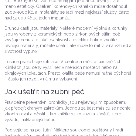
stojí 800‑1500 Kč, zatímco amalgám je o něco levnější, ale
méně estetický. Ošetření kořenových kanálků může dosáhnout
2000‑4000 Kč, a implantáty se řadí mezi nejdražší služby, často
nad 12 000 Kč za jeden implantát.
Druhou částí jsou materiály. Některé moderní výplně a korunky
jsou vyrobeny z keramických nebo zirkoniových slitin, což
zvyšuje cenu, ale také trvanlivost a estetiku. Pokud zvolíte
levnější materiály, můžete ušetřit, ale může to mít vliv na vzhled a
životnost výplně.
Lokace praxe hraje roli také. V centrech měst a luxusnějších
klinikách jsou ceny vyšší než v menších městech nebo na
okrajových lokalitách. Přesto kvalita péče nemusí nutně být horší
– často jen rozdíl v nájmu a vybavení.
Jak ušetřit na zubní péči
Pravidelné preventivní prohlídky jsou nejlevnějším způsobem,
jak předejít drahým zákrokům. Jednou za šest měsíců se nechte
zkontrolovat a očistit – tím snížíte riziko kazu a zánětů, které
vyžadují nákladnější léčbu.
Podívejte se na pojištění. Některé soukromé pojišťovny hradí
část nákladů na výplně, ošetření kořenových kanálků nebo