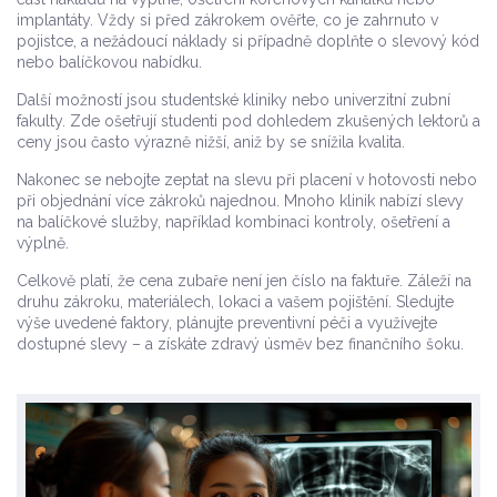
implantáty. Vždy si před zákrokem ověřte, co je zahrnuto v
pojistce, a nežádoucí náklady si případně doplňte o slevový kód
nebo balíčkovou nabídku.
Další možností jsou studentské kliniky nebo univerzitní zubní
fakulty. Zde ošetřují studenti pod dohledem zkušených lektorů a
ceny jsou často výrazně nižší, aniž by se snížila kvalita.
Nakonec se nebojte zeptat na slevu při placení v hotovosti nebo
při objednání více zákroků najednou. Mnoho klinik nabízí slevy
na balíčkové služby, například kombinaci kontroly, ošetření a
výplně.
Celkově platí, že cena zubaře není jen číslo na faktuře. Záleží na
druhu zákroku, materiálech, lokaci a vašem pojištění. Sledujte
výše uvedené faktory, plánujte preventivní péči a využívejte
dostupné slevy – a získáte zdravý úsměv bez finančního šoku.