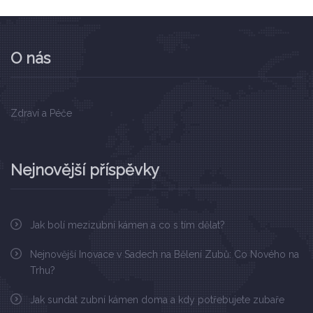
O nás
Zdraví a Péče
Nejnovější příspěvky
Jak bolí mezizubní kámen a co s tím dělat?
Nejnovější Inovace v Sadech na Bělení Zubů: Co Nového na
Trhu?
Jak sundat zubní kámen doma a kdy potřebujete zubaře