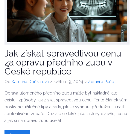
Jak získat spravedlivou cenu
za opravu předního zubu v
České republice
Od
Karolína Dočkalová
z května 19, 2024
v
Zdraví a Péče
Oprava ulomeného předního zubu může být nákladná, ale
existují způsoby, jak získat spravedlivou cenu. Tento článek vám
poskytne užitečné tipy a rady, jak se vyhnout předražení a najít
spolehlivého zubaře. Dozvíte se také, jaké faktory ovlivňují cenu
a jak si na opravu zubu ušetřit.