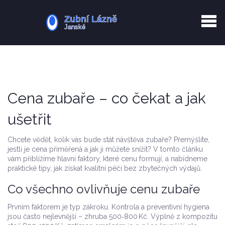
Kurkuma rizika
Zotavení po extrakci
Vyřazení z evidence
Zub 38 péče
Cena zubaře – co čekat a jak
ušetřit
Chcete vědět, kolik vás bude stát návštěva zubaře? Přemýšlíte,
jestli je cena přiměřená a jak ji můžete snížit? V tomto článku
vám přiblížíme hlavní faktory, které cenu formují, a nabídneme
praktické tipy, jak získat kvalitní péči bez zbytečných výdajů.
Co všechno ovlivňuje cenu zubaře
Prvním faktorem je typ zákroku. Kontrola a preventivní hygiena
jsou často nejlevnější – zhruba 500‑800 Kč. Výplně z kompozitu