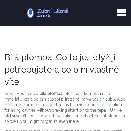
Kurkuma rizika
Zotavení po extrakci
Vyřazení z evidence
Zub 38 péče
Bílá plomba: Co to je, když ji
potřebujete a co o ní vlastně
víte
When you need a
bílá plomba
,
plomba z kompozitního
materiálu, která se přizpůsobí přirozené barvě vašich zubů
. Also
known as
kompozitní plomba
, it is the most common solution
for fixing cavities without drawing attention to the repair.
Unlike
old silver fillings, it doesn’t look like a metal patch — it blends in
so well, you might forget it’s even there.