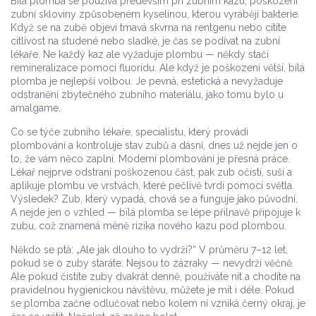
Bílá plomba se používá především při
zubním kazu
,
poškození
zubní skloviny způsobeném kyselinou, kterou vyrábějí bakterie
.
Když se na zubě objeví tmavá skvrna na rentgenu nebo cítíte
citlivost na studené nebo sladké, je čas se podívat na zubní
lékaře. Ne každý kaz ale vyžaduje plombu — někdy stačí
remineralizace pomocí fluoridu. Ale když je poškození větší, bílá
plomba je nejlepší volbou. Je pevná, estetická a nevyžaduje
odstranění zbytečného zubního materiálu, jako tomu bylo u
amalgame.
Co se týče
zubního lékaře
,
specialistu, který provádí
plombování a kontroluje stav zubů a dásní
, dnes už nejde jen o
to, že vám něco zaplní. Moderní plombování je přesná práce.
Lékař nejprve odstraní poškozenou část, pak zub očistí, suší a
aplikuje plombu ve vrstvách, které pečlivě tvrdí pomocí světla.
Výsledek? Zub, který vypadá, chová se a funguje jako původní.
A nejde jen o vzhled — bílá plomba se lépe přilnavě připojuje k
zubu, což znamená méně rizika nového kazu pod plombou.
Někdo se ptá: „Ale jak dlouho to vydrží?“ V průměru 7–12 let,
pokud se o zuby staráte. Nejsou to zázraky — nevydrží věčně.
Ale pokud čistíte zuby dvakrát denně, používáte nit a chodíte na
pravidelnou hygienickou návštěvu, můžete je mít i déle. Pokud
se plomba začne odlučovat nebo kolem ní vzniká černý okraj, je