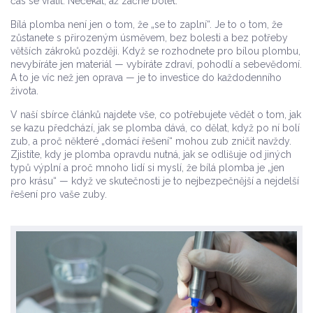
čas se vrátit. Nečekat, až začne bolet.
Bílá plomba není jen o tom, že „se to zaplní“. Je to o tom, že
zůstanete s přirozeným úsměvem, bez bolesti a bez potřeby
větších zákroků později. Když se rozhodnete pro bílou plombu,
nevybíráte jen materiál — vybíráte zdraví, pohodlí a sebevědomí.
A to je víc než jen oprava — je to investice do každodenního
života.
V naší sbírce článků najdete vše, co potřebujete vědět o tom, jak
se kazu předchází, jak se plomba dává, co dělat, když po ní bolí
zub, a proč některé „domácí řešení“ mohou zub zničit navždy.
Zjistíte, kdy je plomba opravdu nutná, jak se odlišuje od jiných
typů výplní a proč mnoho lidí si myslí, že bílá plomba je „jen
pro krásu“ — když ve skutečnosti je to nejbezpečnější a nejdelší
řešení pro vaše zuby.