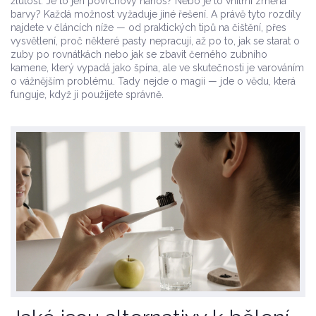
žlutost. Je to jen povrchový nános? Nebo je to vnitřní změna
barvy? Každá možnost vyžaduje jiné řešení. A právě tyto rozdíly
najdete v článcích níže — od praktických tipů na čištění, přes
vysvětlení, proč některé pasty nepracují, až po to, jak se starat o
zuby po rovnátkách nebo jak se zbavit černého zubního
kamene, který vypadá jako špína, ale ve skutečnosti je varováním
o vážnějším problému. Tady nejde o magii — jde o vědu, která
funguje, když ji použijete správně.