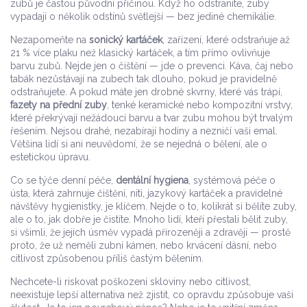
zubů
je častou původní příčinou. Když ho odstraníte, zuby
vypadají o několik odstínů světlejší — bez jediné chemikálie.
Nezapomeňte na
sonický kartáček
,
zařízení, které odstraňuje až
21 % více plaku než klasický kartáček, a tím přímo ovlivňuje
barvu zubů
. Nejde jen o čištění — jde o prevenci. Káva, čaj nebo
tabák nezůstávají na zubech tak dlouho, pokud je pravidelně
odstraňujete. A pokud máte jen drobné skvrny, které vás trápí,
fazety na přední zuby
,
tenké keramické nebo kompozitní vrstvy,
které překrývají nežádoucí barvu a tvar zubu
mohou být trvalým
řešením. Nejsou drahé, nezabírají hodiny a nezničí vaši emal.
Většina lidí si ani neuvědomí, že se nejedná o bělení, ale o
estetickou úpravu.
Co se týče denní péče,
dentální hygiena
,
systémová péče o
ústa, která zahrnuje čištění, niti, jazykový kartáček a pravidelné
návštěvy hygienistky
, je klíčem. Nejde o to, kolikrát si bělíte zuby,
ale o to, jak dobře je čistíte. Mnoho lidí, kteří přestali bělit zuby,
si všimli, že jejich úsměv vypadá přirozeněji a zdravěji — prostě
proto, že už neměli zubní kámen, nebo krvácení dásní, nebo
citlivost způsobenou příliš častým bělením.
Nechcete-li riskovat poškození skloviny nebo citlivost,
neexistuje lepší alternativa než zjistit, co opravdu způsobuje vaši