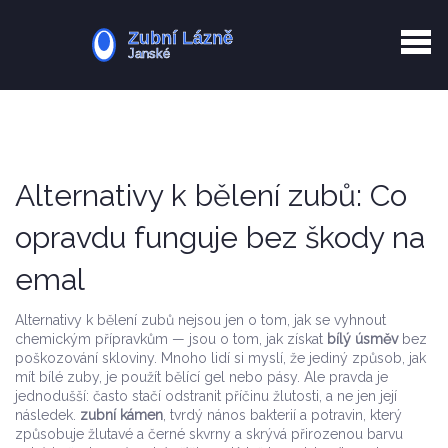
Kurkuma rizika
Zotavení po extrakci
Vyřazení z evidence
Zub 38 péče
Alternativy k bělení zubů: Co
opravdu funguje bez škody na
emal
Alternativy k bělení zubů nejsou jen o tom, jak se vyhnout
chemickým přípravkům — jsou o tom, jak získat
bílý úsměv
bez
poškozování skloviny. Mnoho lidí si myslí, že jediný způsob, jak
mít bílé zuby, je použít bělící gel nebo pásy. Ale pravda je
jednodušší: často stačí odstranit příčinu žlutosti, a ne jen její
následek.
zubní kámen
,
tvrdý nános bakterií a potravin, který
způsobuje žlutavé a černé skvrny a skrývá přirozenou barvu